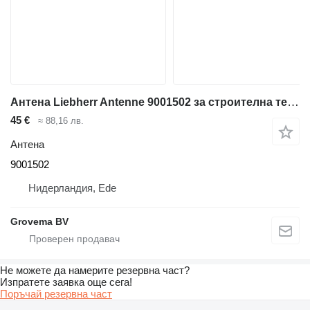
Антена Liebherr Antenne 9001502 за строителна техника Liebherr L580 / L524 / L538
45 €
≈ 88,16 лв.
Антена
9001502
Нидерландия, Ede
Grovema BV
Не можете да намерите резервна част?
Изпратете заявка още сега!
Поръчай резервна част