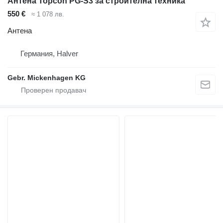
Антена Topcon PG-S3 за строителна техника
550 €
≈ 1 078 лв.
Антена
Германия, Halver
Gebr. Mickenhagen KG