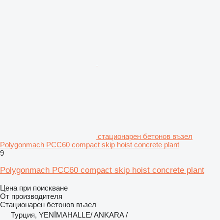
стационарен бетонов възел
Polygonmach PCC60 compact skip hoist concrete plant
9
Polygonmach PCC60 compact skip hoist concrete plant
Цена при поискване
От производителя
Стационарен бетонов възел
Турция, YENİMAHALLE/ ANKARA /