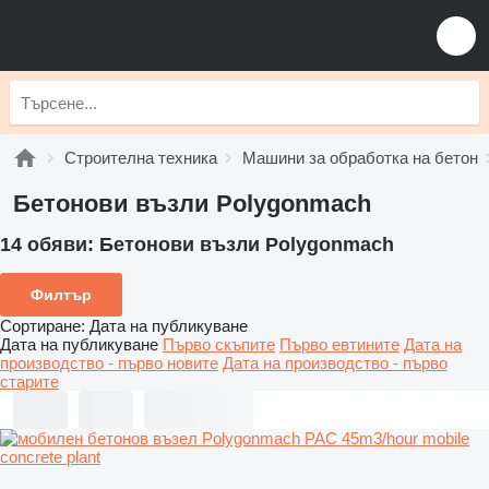
Строителна техника
Машини за обработка на бетон
Бетонови възли Polygonmach
14 обяви:
Бетонови възли Polygonmach
Филтър
Сортиране
:
Дата на публикуване
Дата на публикуване
Първо скъпите
Първо евтините
Дата на
производство - първо новите
Дата на производство - първо
старите