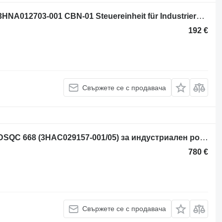
Блок за управление ABB Robotics 3HNA012703-001 CBN-01 Steuereinheit für Industrierobote
192 €
Свържете се с продавача
Блок за управление ABB Robotics DSQC 668 (3HAC029157-001/05) за индустриален робот
780 €
Свържете се с продавача