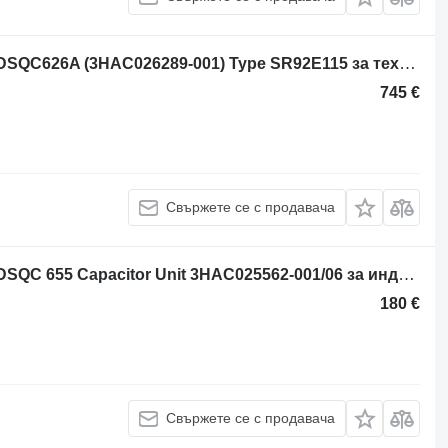
Блок за управление ABB Robotics DSQC626A (3HAC026289-001) Type SR92E115 за технологично оборудване
745 €
Свържете се с продавача
Блок за управление ABB Robotics DSQC 655 Capacitor Unit 3HAC025562-001/06 за индустриален робот ABB Robotics DSQC 655
180 €
Свържете се с продавача