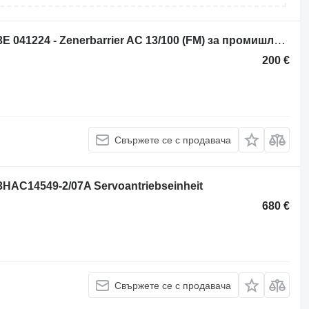
Блок за управление ABB Robotics 3E 041224 - Zenerbarrier AC 13/100 (FM) за промишлено оборудване
200 €
Свържете се с продавача
HAC14549-2/07A Servoantriebseinheit
680 €
Свържете се с продавача