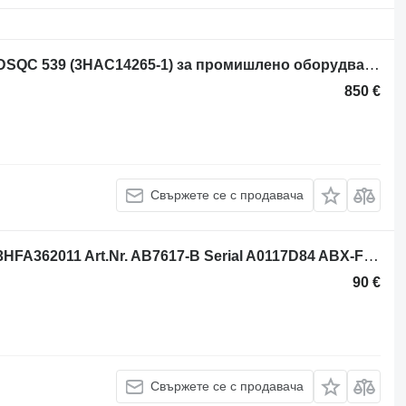
Блок за управление ABB Robotics DSQC 539 (3HAC14265-1) за промишлено оборудване
850 €
Свържете се с продавача
Блок за управление ABB Robotics 3HFA362011 Art.Nr. AB7617-B Serial A0117D84 ABX-FIP-DEV за промишлено оборудване
90 €
Свържете се с продавача