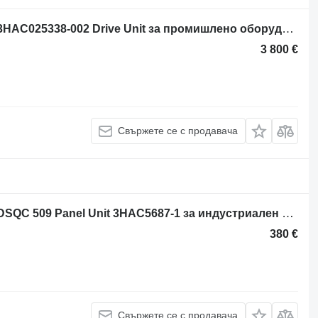
Блок за управление ABB Robotics 3HAC025338-002 Drive Unit за промишлено оборудване
3 800 €
Свържете се с продавача
Блок за управление ABB Robotics DSQC 509 Panel Unit 3HAC5687-1 за индустриален робот
380 €
Свържете се с продавача