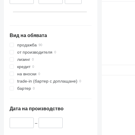
324
325
326
329
330
Вид на обявата
336
340
продажба
345
от производителя
349
лизинг
365
кредит
374
на вноски
390
trade-in (бартер с доплащане)
420
бартер
432
525
Дата на производство
631
730
–
735
740