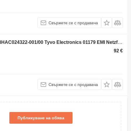
Свържете се с продавача
Блок за управление ABB Robotics 3HAC024322-001/00 Tyvo Electronics 01179 EMI Netzfilter за промишлено оборудване
92 €
Свържете се с продавача
Публикуване на обява