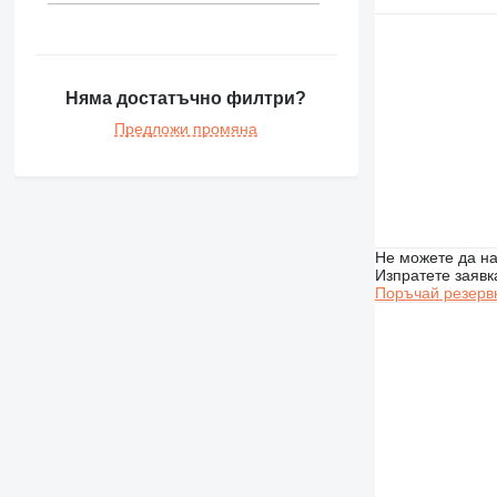
745
769
771
772
Няма достатъчно филтри?
773
Предложи промяна
775
777
824
826
924
Не можете да на
Изпратете заявк
926
Поръчай резерв
930
938
950
953
962
963
966
972