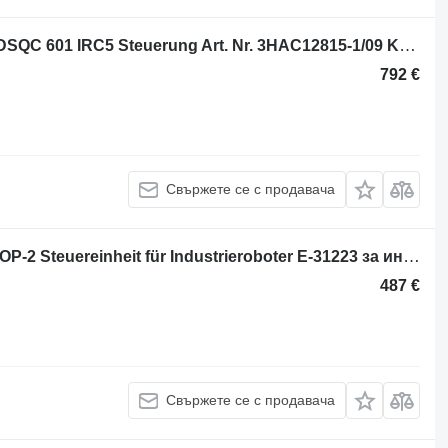
Блок за управление ABB Robotics DSQC 601 IRC5 Steuerung Art. Nr. 3HAC12815-1/09 Kontrol за индустриален робот
792 €
Свържете се с продавача
Блок за управление ABB Robotics IOP-2 Steuereinheit für Industrieroboter E-31223 за индустриален робот
487 €
Свържете се с продавача