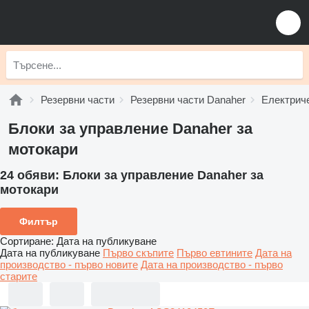
Резервни части
Резервни части Danaher
Електрич
Блоки за управление Danaher за
мотокари
24 обяви:
Блоки за управление Danaher за
мотокари
Филтър
Сортиране
:
Дата на публикуване
Дата на публикуване
Първо скъпите
Първо евтините
Дата на
производство - първо новите
Дата на производство - първо
старите