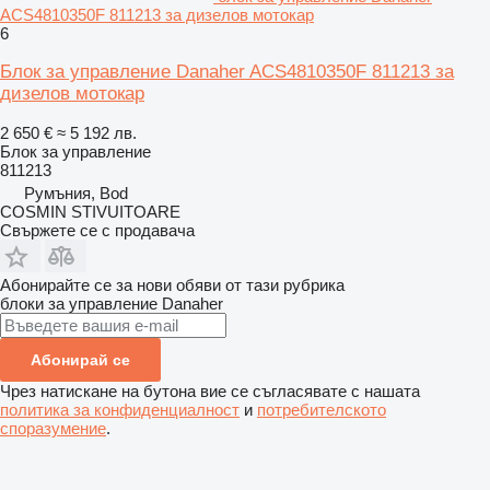
ACS4810350F 811213 за дизелов мотокар
6
Блок за управление Danaher ACS4810350F 811213 за
дизелов мотокар
2 650 €
≈ 5 192 лв.
Блок за управление
811213
Румъния, Bod
COSMIN STIVUITOARE
Свържете се с продавача
Абонирайте се за нови обяви от тази рубрика
блоки за управление
Danaher
Абонирай се
Чрез натискане на бутона вие се съгласявате с нашата
политика за конфиденциалност
и
потребителското
споразумение
.