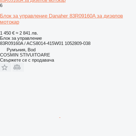
83R09160A за дизелов мотокар
6
Блок за управление Danaher 83R09160A за дизелов
мотокар
1 450 €
≈ 2 841 лв.
Блок за управление
83R09160A / ACS8014-415W01 1052809-038
Румъния, Bod
COSMIN STIVUITOARE
Свържете се с продавача