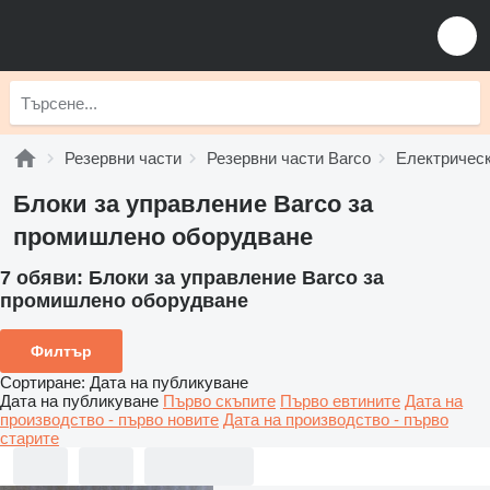
Резервни части
Резервни части Barco
Електрическ
Блоки за управление Barco за
промишлено оборудване
7 обяви:
Блоки за управление Barco за
промишлено оборудване
Филтър
Сортиране
:
Дата на публикуване
Дата на публикуване
Първо скъпите
Първо евтините
Дата на
производство - първо новите
Дата на производство - първо
старите