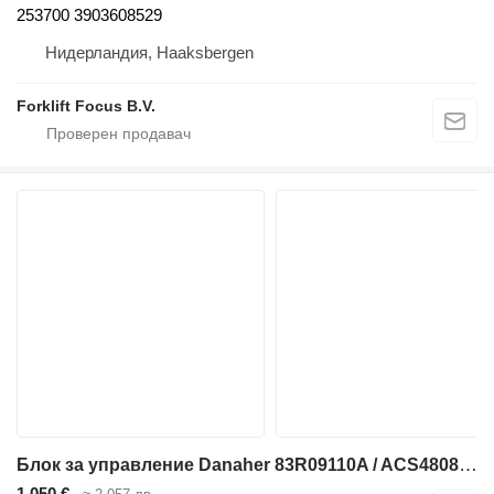
253700 3903608529
Нидерландия, Haaksbergen
Forklift Focus B.V.
Блок за управление Danaher 83R09110A / ACS4808-350F01 409594 за дизелов мотокар
1 050 €