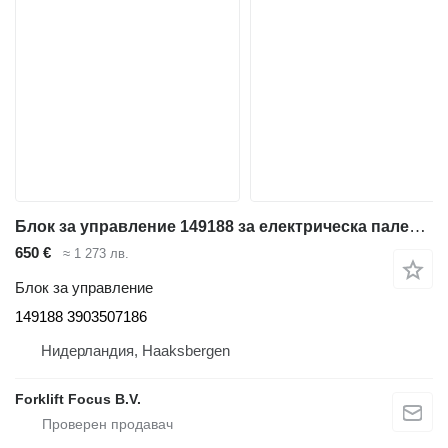
Блок за управление 149188 за електрическа палетна количка Linde T20SP, Series 131
650 €
≈ 1 273 лв.
Блок за управление
149188 3903507186
Нидерландия, Haaksbergen
Forklift Focus B.V.