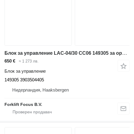
Блок за управление LAC-04/30 CC06 149305 за ордер пикър Still OPX20
650 €
≈ 1 273 лв.
Блок за управление
149305 3903504405
Нидерландия, Haaksbergen
Forklift Focus B.V.