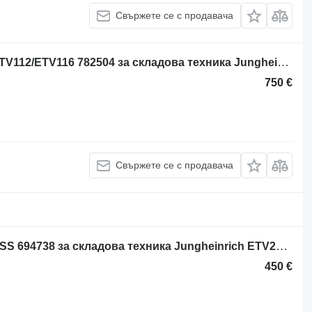
Свържете се с продавача
Блок за управление Jungheinrich ETV112/ETV116 782504 за складова техника Jungheinrich ETV112/ETV116
750 €
Свържете се с продавача
Блок за управление ETV214-530DZ/SS 694738 за складова техника Jungheinrich ETV214-530DZ/SS
450 €