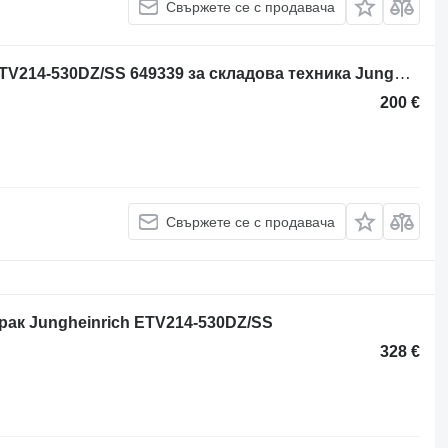
Свържете се с продавача
Блок за управление Jungheinrich ETV214-530DZ/SS 649339 за складова техника Jungheinrich ETV214-530DZ/SS
200 €
Свържете се с продавача
рак Jungheinrich ETV214-530DZ/SS
328 €