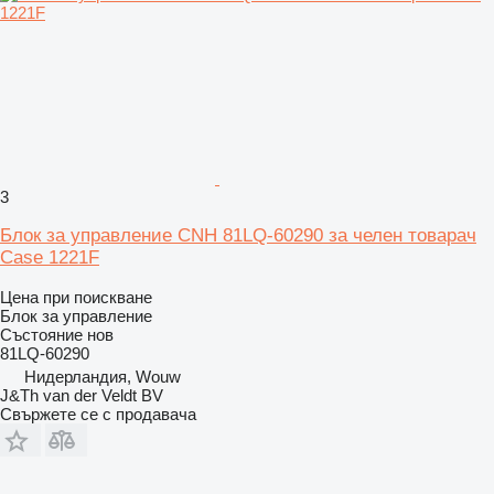
3
Блок за управление CNH 81LQ-60290 за челен товарач
Case 1221F
Цена при поискване
Блок за управление
Състояние
нов
81LQ-60290
Нидерландия, Wouw
J&Th van der Veldt BV
Свържете се с продавача