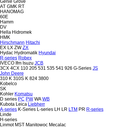
Genie
Grove
AT
GMK
RT
HANOMAG
60E
Hamm
DV
Hella
Hidromek
HMK
Hirschmann
Hitachi
EX
LX
ZW
ZX
Hydac
Hydromatik
Hyundai
R-series
Robex
IVECO
Ifm
Isuzu
JCB
3CX
4CX
110
205
531
535
541
926
G-Series
JS
John Deere
310 K
310S K
824
3800
Kobelco
SK
Kohler
Komatsu
D series
PC
PW
WA
WB
Kubota
Leica
Liebherr
A-series
K-Series
L-series
LH
LR
LTM
PR
R-series
Linde
H-series
Linmot
MST
Manitowoc
Mecalac