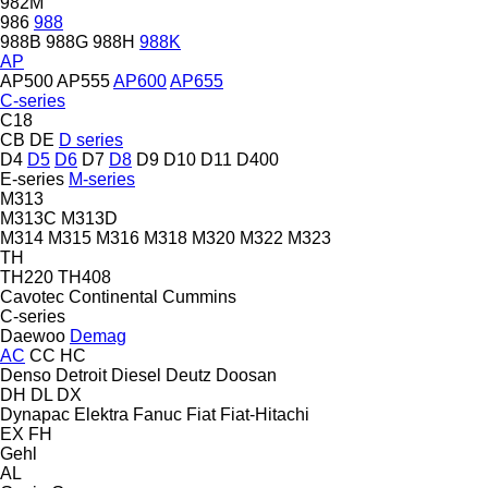
982M
986
988
988B
988G
988H
988K
AP
AP500
AP555
AP600
AP655
C-series
C18
CB
DE
D series
D4
D5
D6
D7
D8
D9
D10
D11
D400
E-series
M-series
M313
M313C
M313D
M314
M315
M316
M318
M320
M322
M323
TH
TH220
TH408
Cavotec
Continental
Cummins
C-series
Daewoo
Demag
AC
CC
HC
Denso
Detroit Diesel
Deutz
Doosan
DH
DL
DX
Dynapac
Elektra
Fanuc
Fiat
Fiat-Hitachi
EX
FH
Gehl
AL