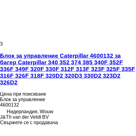
3
Блок за управление Caterpillar 4600132 за
багер Caterpillar 340 352 374 385 340F 352F
336F 349F 320F 330F 312F 313F 323F 325F 335F
316F 326F 318F 320D2 320D3 330D2 323D2
326D2
Цена при поискване
Блок за управление
4600132
Нидерландия, Wouw
J&Th van der Veldt BV
Свържете се с продавача