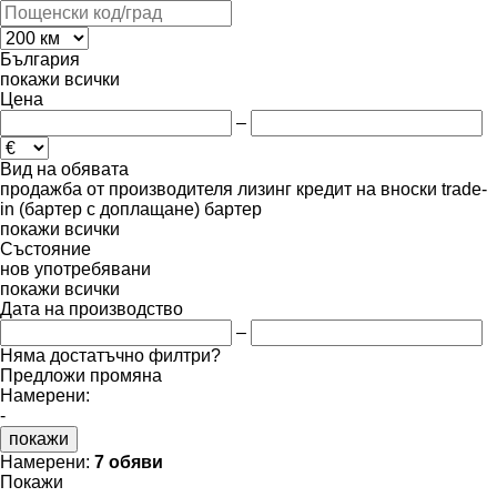
България
покажи всички
Цена
–
Вид на обявата
продажба
от производителя
лизинг
кредит
на вноски
trade-
in (бартер с доплащане)
бартер
покажи всички
Състояние
нов
употребявани
покажи всички
Дата на производство
–
Няма достатъчно филтри?
Предложи промяна
Намерени:
-
покажи
Намерени:
7 обяви
Покажи