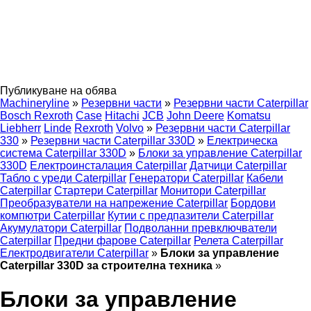
Публикуване на обява
Machineryline
»
Резервни части
»
Резервни части Caterpillar
Bosch Rexroth
Case
Hitachi
JCB
John Deere
Komatsu
Liebherr
Linde
Rexroth
Volvo
»
Резервни части Caterpillar
330
»
Резервни части Caterpillar 330D
»
Електрическа
система Caterpillar 330D
»
Блоки за управление Caterpillar
330D
Електроинсталация Caterpillar
Датчици Caterpillar
Табло с уреди Caterpillar
Генератори Caterpillar
Кабели
Caterpillar
Стартери Caterpillar
Монитори Caterpillar
Преобразуватели на напрежение Caterpillar
Бордови
компютри Caterpillar
Кутии с предпазители Caterpillar
Акумулатори Caterpillar
Подволанни превключватели
Caterpillar
Предни фарове Caterpillar
Релета Caterpillar
Електродвигатели Caterpillar
»
Блоки за управление
Caterpillar 330D за строителна техника
»
Блоки за управление