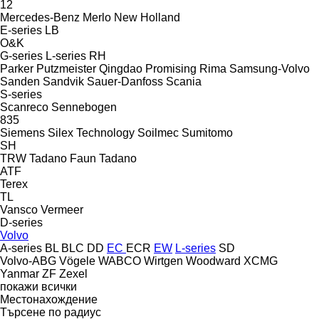
12
Mercedes-Benz
Merlo
New Holland
E-series
LB
O&K
G-series
L-series
RH
Parker
Putzmeister
Qingdao Promising
Rima
Samsung-Volvo
Sanden
Sandvik
Sauer-Danfoss
Scania
S-series
Scanreco
Sennebogen
835
Siemens
Silex Technology
Soilmec
Sumitomo
SH
TRW
Tadano Faun
Tadano
ATF
Terex
TL
Vansco
Vermeer
D-series
Volvo
A-series
BL
BLC
DD
EC
ECR
EW
L-series
SD
Volvo-ABG
Vögele
WABCO
Wirtgen
Woodward
XCMG
Yanmar
ZF
Zexel
покажи всички
Местонахождение
Търсене по радиус