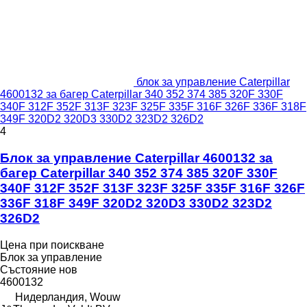
блок за управление Caterpillar
4600132 за багер Caterpillar 340 352 374 385 320F 330F
340F 312F 352F 313F 323F 325F 335F 316F 326F 336F 318F
349F 320D2 320D3 330D2 323D2 326D2
4
Блок за управление Caterpillar 4600132 за
багер Caterpillar 340 352 374 385 320F 330F
340F 312F 352F 313F 323F 325F 335F 316F 326F
336F 318F 349F 320D2 320D3 330D2 323D2
326D2
Цена при поискване
Блок за управление
Състояние
нов
4600132
Нидерландия, Wouw