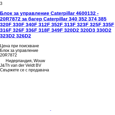
3
Блок за управление Caterpillar 4600132 -
20R7872 за багер Caterpillar 340 352 374 385
320F 330F 340F 312F 352F 313F 323F 325F 335F
316F 326F 336F 318F 349F 320D2 320D3 330D2
323D2 326D2
Цена при поискване
Блок за управление
20R7872
Нидерландия, Wouw
J&Th van der Veldt BV
Свържете се с продавача