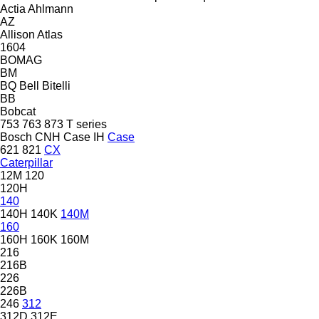
Actia
Ahlmann
AZ
Allison
Atlas
1604
BOMAG
BM
BQ
Bell
Bitelli
BB
Bobcat
753
763
873
T series
Bosch
CNH
Case IH
Case
621
821
CX
Caterpillar
12M
120
120H
140
140H
140K
140M
160
160H
160K
160M
216
216B
226
226B
246
312
312D
312E