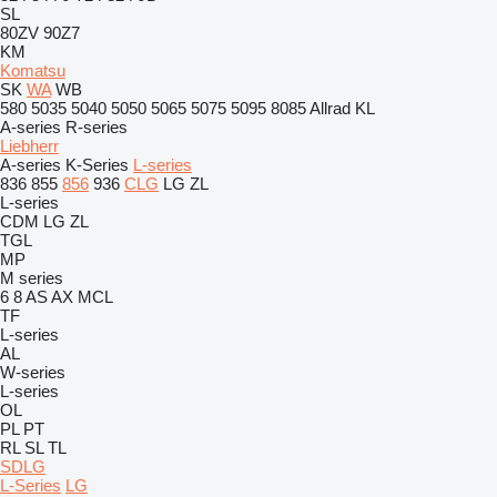
SL
80ZV
90Z7
KM
Komatsu
SK
WA
WB
580
5035
5040
5050
5065
5075
5095
8085
Allrad
KL
A-series
R-series
Liebherr
A-series
K-Series
L-series
836
855
856
936
CLG
LG
ZL
L-series
CDM
LG
ZL
TGL
MP
M series
6
8
AS
AX
MCL
TF
L-series
AL
W-series
L-series
OL
PL
PT
RL
SL
TL
SDLG
L-Series
LG