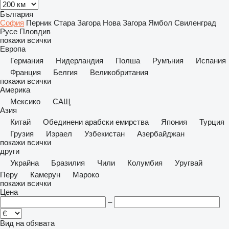
България
София
Перник
Стара Загора
Нова Загора
Ямбол
Свиленград
Русе
Пловдив
покажи всички
Европа
Германия
Нидерландия
Полша
Румъния
Испания
Франция
Белгия
Великобритания
покажи всички
Америка
Мексико
САЩ
Азия
Китай
Обединени арабски емирства
Япония
Турция
Грузия
Израел
Узбекистан
Азербайджан
покажи всички
други
Украйна
Бразилия
Чили
Колумбия
Уругвай
Перу
Камерун
Мароко
покажи всички
Цена
–
Вид на обявата