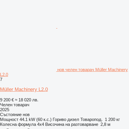
нов челен товарач Müller Machinery
L2.0
7
Müller Machinery L2.0
9 200 €
≈ 18 020 лв.
Челен товарач
2025
Състояние
нов
Мощност
44.1 kW (60 к.с.)
Гориво
дизел
Товаропод.
1 200 кг
Колесна формула
4x4
Височина на разтоварване
2,8 м