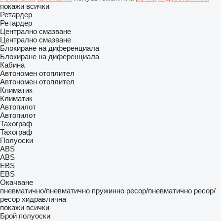
покажи всички
Ретардер
Ретардер
Централно смазване
Централно смазване
Блокиране на диференциала
Блокиране на диференциала
Кабина
Автономен отоплител
Автономен отоплител
Климатик
Климатик
Автопилот
Автопилот
Тахограф
Тахограф
Полуоски
ABS
ABS
EBS
EBS
Окачване
пневматично/пневматично
пружинно
ресор/пневматично
ресор/
ресор
хидравлична
покажи всички
Брой полуоски