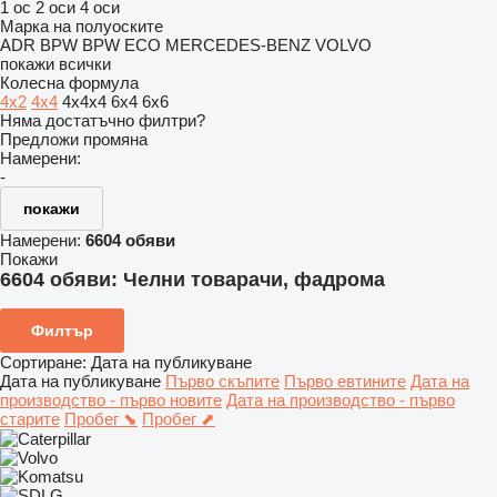
1 ос
2 оси
4 оси
Марка на полуоските
ADR
BPW
BPW ECO
MERCEDES-BENZ
VOLVO
покажи всички
Колесна формула
4x2
4x4
4x4x4
6x4
6x6
Няма достатъчно филтри?
Предложи промяна
Намерени:
-
покажи
Намерени:
6604 обяви
Покажи
6604 обяви:
Челни товарачи, фадрома
Филтър
Сортиране
:
Дата на публикуване
Дата на публикуване
Първо скъпите
Първо евтините
Дата на
производство - първо новите
Дата на производство - първо
старите
Пробег ⬊
Пробег ⬈