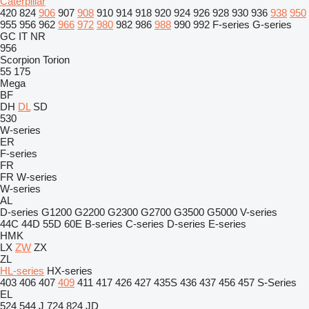
Caterpillar
420
824
906
907
908
910
914
918
920
924
926
928
930
936
938
950
955
956
962
966
972
980
982
986
988
990
992
F-series
G-series
GC
IT
NR
956
Scorpion
Torion
55
175
Mega
BF
DH
DL
SD
530
W-series
ER
F-series
FR
FR
W-series
W-series
AL
D-series
G1200
G2200
G2300
G2700
G3500
G5000
V-series
44C
44D
55D
60E
B-series
C-series
D-series
E-series
HMK
LX
ZW
ZX
ZL
HL-series
HX-series
403
406
407
409
411
417
426
427
435S
436
437
456
457
S-Series
EL
524
544 J
724
824
JD