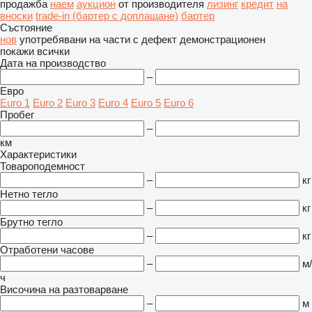
продажба
наем
аукцион
от производителя
лизинг
кредит
на
вноски
trade-in (бартер с доплащане)
бартер
Състояние
нов
употребявани
на части
с дефект
демонстрационен
покажи всички
Дата на производство
–
Евро
Euro 1
Euro 2
Euro 3
Euro 4
Euro 5
Euro 6
Пробег
–
км
Характеристики
Товароподемност
–
кг
Нетно тегло
–
кг
Брутно тегло
–
кг
Отработени часове
–
м/
ч
Височина на разтоварване
–
м