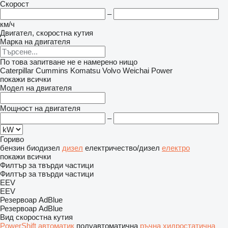
Скорост
–
км/ч
Двигател, скоростна кутия
Марка на двигателя
По това запитване не е намерено нищо
Caterpillar
Cummins
Komatsu
Volvo
Weichai Power
покажи всички
Модел на двигателя
Мощност на двигателя
–
Гориво
бензин
биодизел
дизел
електричество/дизел
електро
покажи всички
Филтър за твърди частици
Филтър за твърди частици
EEV
EEV
Резервоар AdBlue
Резервоар AdBlue
Вид скоростна кутия
PowerShift
автоматик
полуавтоматична
ръчна
хидростатична