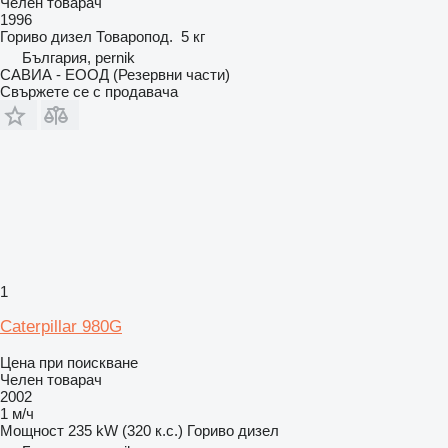
Челен товарач
1996
Гориво
дизел
Товаропод.
5 кг
България, pernik
САВИА - ЕООД (Резервни части)
Свържете се с продавача
1
Caterpillar 980G
Цена при поискване
Челен товарач
2002
1 м/ч
Мощност
235 kW (320 к.с.)
Гориво
дизел