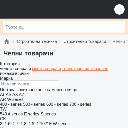
Строителна техника
Строителни товарачи
Челни 
Челни товарачи
Категория
челни товарачи
мини товарачи
телескопични товарачи
покажи всички
Марка
По това запитване не е намерено нищо
AL
AS
AX
AZ
AR
W series
400 - series
500 - series
600 - series
700 - series
TW
543
A series
E series
S series
CK
321
621
721
821
921
1021F
W-series