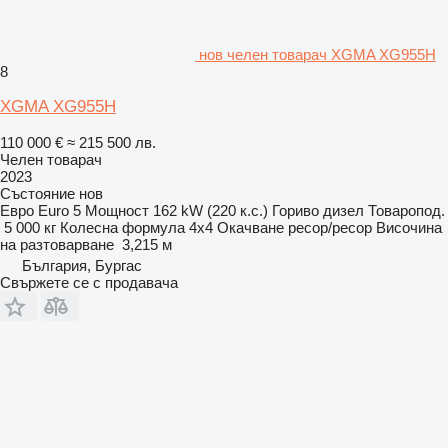
нов челен товарач XGMA XG955H
8
XGMA XG955H
110 000 €
≈ 215 500 лв.
Челен товарач
2023
Състояние
нов
Евро
Euro 5
Мощност
162 kW (220 к.с.)
Гориво
дизел
Товаропод.
5 000 кг
Колесна формула
4x4
Окачване
ресор/ресор
Височина
на разтоварване
3,215 м
България, Бургас
Свържете се с продавача