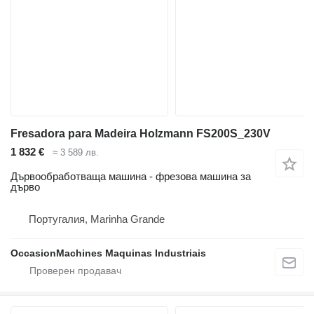
Fresadora para Madeira Holzmann FS200S_230V
1 832 €
≈ 3 589 лв.
Дървообработваща машина - фрезова машина за
дърво
Португалия, Marinha Grande
OccasionMachines Maquinas Industriais