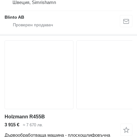
Швеция, Simrishamn
Blinto AB
Holzmann R455B
3 915 €
≈ 7 670 лв.
Дървообработваща машина - плоскошлифовъчна