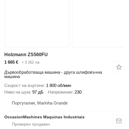
Holzmann ZS560FU
1 665 €
≈ 3 262 лв.
Дървообработваща машина - друга шлифовъчна
машина
Скорост на въртене
1 800 об/мин
Ниво на шум
97 дБ
Напрежение
230
Португалия, Marinha Grande
OccasionMachines Maquinas Industriais