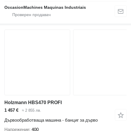
OccasionMachines Maquinas Industriais
Holzmann HBS470 PROFI
1 457 €
≈ 2 855 лв.
Дървообработваща машина - банциг за дърво
Напрежение
400