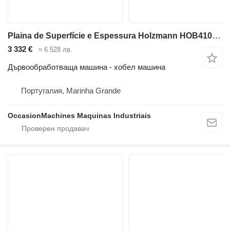
Plaina de Superfície e Espessura Holzmann HOB410PRO_400V
3 332 €
≈ 6 528 лв.
Дървообработваща машина - хобел машина
Португалия, Marinha Grande
OccasionMachines Maquinas Industriais