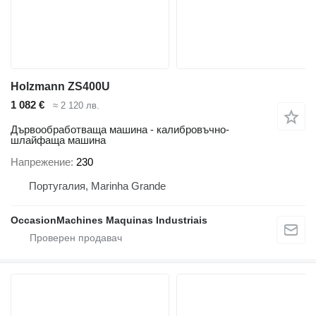
Holzmann ZS400U
1 082 €
≈ 2 120 лв.
Дървообработваща машина - калибровъчно-
шлайфаща машина
Напрежение
230
Португалия, Marinha Grande
OccasionMachines Maquinas Industriais