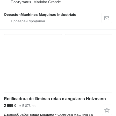
Португалия, Marinha Grande
OccasionMachines Maquinas Industriais
Retificadora de lâminas retas e angulares Holzmann HMS1000_400V
2 999 €
≈ 5 876 лв.
Дървообработваща машина - фрезова машина за