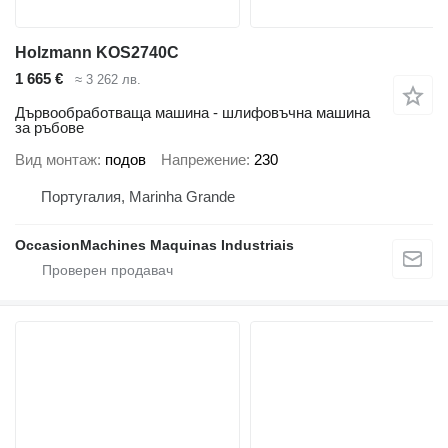
Holzmann KOS2740C
1 665 €
≈ 3 262 лв.
Дървообработваща машина - шлифовъчна машина
за ръбове
Вид монтаж
подов
Напрежение
230
Португалия, Marinha Grande
OccasionMachines Maquinas Industriais