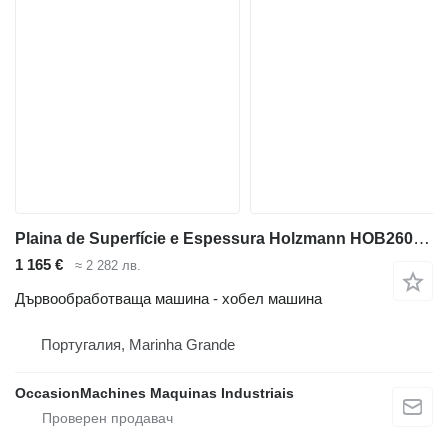
Plaina de Superfície e Espessura Holzmann HOB260NL_230V
1 165 €
≈ 2 282 лв.
Дървообработваща машина - хобел машина
Португалия, Marinha Grande
OccasionMachines Maquinas Industriais