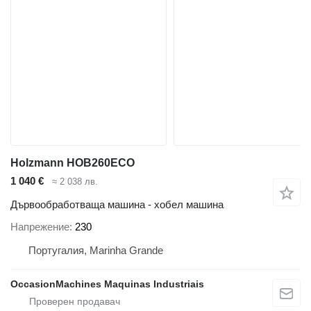
Holzmann HOB260ECO
1 040 €
≈ 2 038 лв.
Дървообработваща машина - хобел машина
Напрежение
230
Португалия, Marinha Grande
OccasionMachines Maquinas Industriais