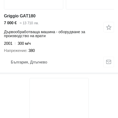
Griggio GAT180
7 000 €
≈ 13 710 лв.
Дървообработваща машина - оборудване за
производство на врати
2001
300 м/ч
Напрежение
380
България, Длъгнево