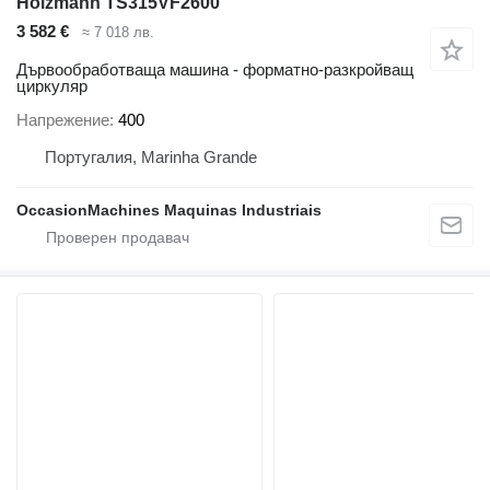
Holzmann TS315VF2600
3 582 €
≈ 7 018 лв.
Дървообработваща машина - форматно-разкройващ
циркуляр
Напрежение
400
Португалия, Marinha Grande
OccasionMachines Maquinas Industriais