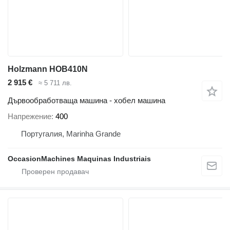
Holzmann HOB410N
2 915 €
≈ 5 711 лв.
Дървообработваща машина - хобел машина
Напрежение
400
Португалия, Marinha Grande
OccasionMachines Maquinas Industriais