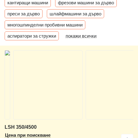
кантиращи машини
фрезови машини за дърво
преси за дърво
шлайфмашини за дърво
многошпинделни пробивни машини
аспиратори за стружки
покажи всички
LSH 350/4500
Цена при поискване