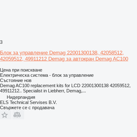
3
Блок за управление Demag 22001300138, 42058512,
42059512, 49911212 Demag за автокран Demag AC100
Цена при поискване
Електрическа система - блок за управление
Състояние
нов
Demag AC100 replacement kits for LCD 22001300138 42059512,
49911212.. Specialist in Liebherr, Demag,...
Нидерландия
ELS Technical Servises B.V.
Свържете се с продавача