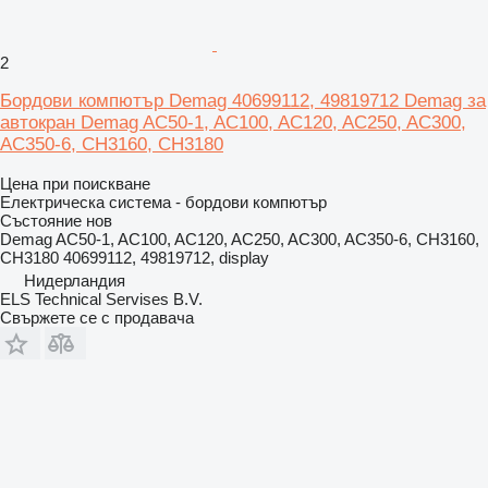
2
Бордови компютър Demag 40699112, 49819712 Demag за
автокран Demag AC50-1, AC100, AC120, AC250, AC300,
AC350-6, CH3160, CH3180
Цена при поискване
Електрическа система - бордови компютър
Състояние
нов
Demag AC50-1, AC100, AC120, AC250, AC300, AC350-6, CH3160,
CH3180 40699112, 49819712, display
Нидерландия
ELS Technical Servises B.V.
Свържете се с продавача