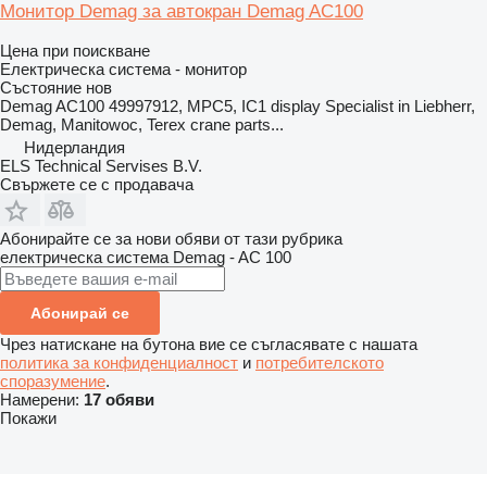
Монитор Demag за автокран Demag AC100
Цена при поискване
Електрическа система - монитор
Състояние
нов
Demag AC100 49997912, MPC5, IC1 display Specialist in Liebherr,
Demag, Manitowoc, Terex crane parts...
Нидерландия
ELS Technical Servises B.V.
Свържете се с продавача
Абонирайте се за нови обяви от тази рубрика
електрическа система
Demag - AC 100
Абонирай се
Чрез натискане на бутона вие се съгласявате с нашата
политика за конфиденциалност
и
потребителското
споразумение
.
Намерени:
17 обяви
Покажи