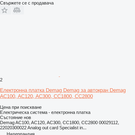
Свържете се с продавача
2
Електронна платка Demag Demag за автокран Demag
AC100, AC120, AC300, CC1800, CC2800
Цена при поискване
Електрическа система - електронна платка
Състояние
нов
Demag AC100, AC120, AC300, CC1800, CC2800 00029112,
22020300022 Analog out card Specialist in...
Нидерландия