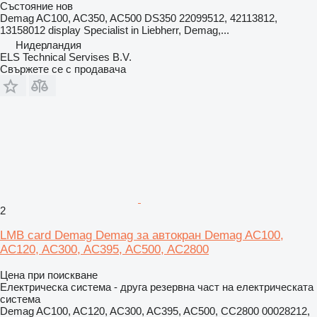
Състояние
нов
Demag AC100, AC350, AC500 DS350 22099512, 42113812,
13158012 display Specialist in Liebherr, Demag,...
Нидерландия
ELS Technical Servises B.V.
Свържете се с продавача
2
LMB card Demag Demag за автокран Demag AC100,
AC120, AC300, AC395, AC500, AC2800
Цена при поискване
Електрическа система - друга резервна част на електрическата
система
Demag AC100, AC120, AC300, AC395, AC500, CC2800 00028212,