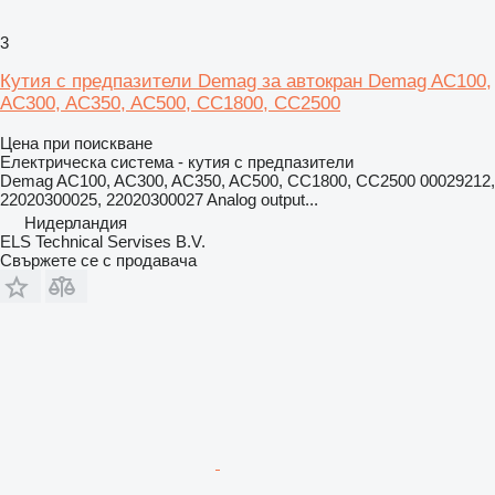
3
Кутия с предпазители Demag за автокран Demag AC100,
AC300, AC350, AC500, CC1800, CC2500
Цена при поискване
Електрическа система - кутия с предпазители
Demag AC100, AC300, AC350, AC500, CC1800, CC2500 00029212,
22020300025, 22020300027 Analog output...
Нидерландия
ELS Technical Servises B.V.
Свържете се с продавача