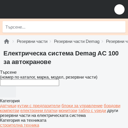
Резервни части
Резервни части Demag
Резервни 
Електрическа система Demag AC 100
за автокранове
Търсене
(номер по каталог, марка, модел, резервни части)
Категория
датчици
кутии с предпазители
блоки за управление
бордови
компютри
електронни платки
монитори
табло с уреди
други
резервни части на електрическата система
Категория на техниката
строителна техника