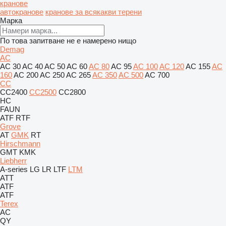
кранове
автокранове
кранове за всякакви терени
Марка
По това запитване не е намерено нищо
Demag
AC
AC 30
AC 40
AC 50
AC 60
AC 80
AC 95
AC 100
AC 120
AC 155
AC
160
AC 200
AC 250
AC 265
AC 350
AC 500
AC 700
CC
CC2400
CC2500
CC2800
HC
FAUN
ATF
RTF
Grove
AT
GMK
RT
Hirschmann
GMT
KMK
Liebherr
A-series
LG
LR
LTF
LTM
ATT
ATF
ATF
Terex
AC
QY