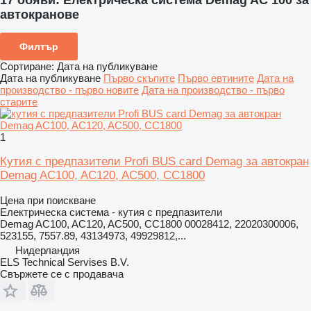
17 обяви:
Електрическа система Demag AC 100 за
автокранове
Филтър
Сортиране
:
Дата на публикуване
Дата на публикуване
Първо скъпите
Първо евтините
Дата на
производство - първо новите
Дата на производство - първо
старите
1
Кутия с предпазители Profi BUS card Demag за автокран
Demag AC100, AC120, AC500, CC1800
Цена при поискване
Електрическа система - кутия с предпазители
Demag AC100, AC120, AC500, CC1800 00028412, 22020300006,
523155, 7557.89, 43134973, 49929812,...
Нидерландия
ELS Technical Servises B.V.
Свържете се с продавача