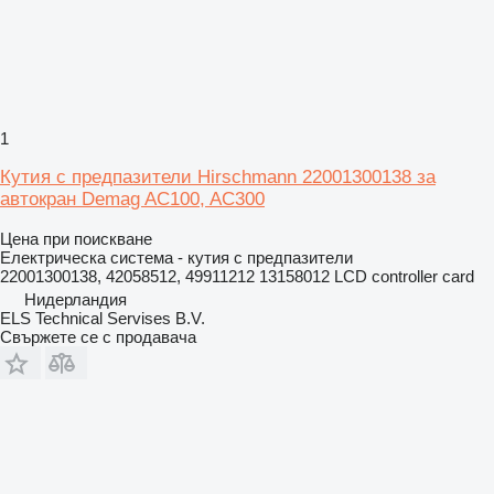
1
Кутия с предпазители Hirschmann 22001300138 за
автокран Demag AC100, AC300
Цена при поискване
Електрическа система - кутия с предпазители
22001300138, 42058512, 49911212 13158012 LCD controller card
Нидерландия
ELS Technical Servises B.V.
Свържете се с продавача