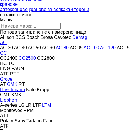
кранове
автокранове
кранове за всякакви терени
покажи всички
Марка
По това запитване не е намерено нищо
Allison
BCS
Bosch
Brosa
Cavotec
Demag
AC
AC 30
AC 40
AC 50
AC 60
AC 80
AC 95
AC 100
AC 120
AC 15
CC
CC2400
CC2500
CC2800
HC
TC
ENG
FAUN
ATF
RTF
Grove
AT
GMK
RT
Hirschmann
Kato
Krupp
GMT
KMK
Liebherr
A-series
LG
LR
LTF
LTM
Manitowoc
PPM
ATT
Potain
Sany
Tadano Faun
ATF