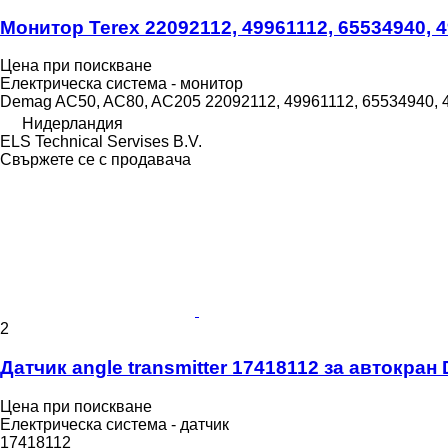
Монитор Terex 22092112, 49961112, 65534940,
Цена при поискване
Електрическа система - монитор
Demag AC50, AC80, AC205 22092112, 49961112, 65534940, 499
Нидерландия
ELS Technical Servises B.V.
Свържете се с продавача
2
Датчик angle transmitter 17418112 за автокра
Цена при поискване
Електрическа система - датчик
17418112