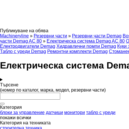
Публикуване на обява
Machineryline
»
Резервни части
»
Резервни части Demag
Bo
части Demag AC 80
»
Електрическа система Demag AC 80
О
Електродвигатели Demag
Хидравлични помпи Demag
Куки 
Табло с уреди Demag
Ремонтни комплекти Demag
Стомане
Електрическа система Dema
Търсене
(номер по каталог, марка, модел, резервни части)
Категория
блоки за управление
датчици
монитори
табло с уреди
покажи всички
Категория на техниката
строителна техника