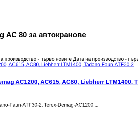
g AC 80 за автокранове
на производство - първо новите
Дата на производство - пър
mag AC1200, AC615, AC80, Liebherr LTM1400, 
adano-Faun-ATF30-2, Terex-Demag-AC1200,...