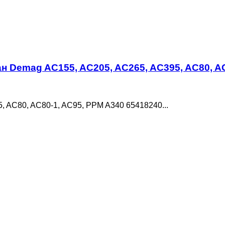
ан Demag AC155, AC205, AC265, AC395, AC80, A
, AC80, AC80-1, AC95, PPM A340 65418240...