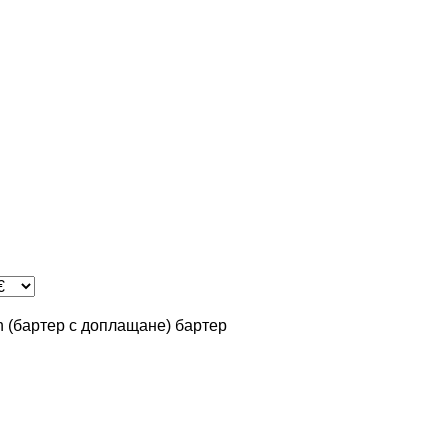
in (бартер с доплащане)
бартер