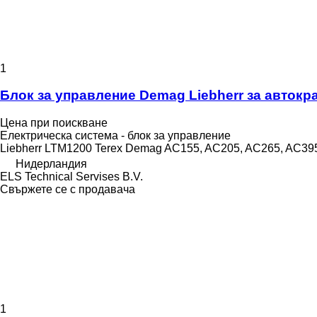
1
Блок за управление Demag Liebherr за автокр
Цена при поискване
Електрическа система - блок за управление
Liebherr LTM1200 Terex Demag AC155, AC205, AC265, AC395
Нидерландия
ELS Technical Servises B.V.
Свържете се с продавача
1