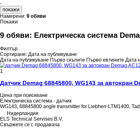
-
покажи
Намерени:
9 обяви
Покажи
9 обяви:
Електрическа система Dema
Филтър
Сортиране
:
Дата на публикуване
Дата на публикуване
Първо скъпите
Първо евтините
Дата 
1
Датчик Demag 68845800, WG143 за автокран De
Цена при поискване
Електрическа система - датчик
WG143, 68845800 angle transmitter for Liebherr-LTM1400, T
Нидерландия
ELS Technical Servises B.V.
Свържете се с продавача