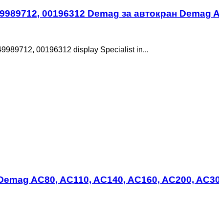
 49989712, 00196312 Demag за автокран Demag 
89712, 00196312 display Specialist in...
н Demag AC80, AC110, AC140, AC160, AC200, AC3