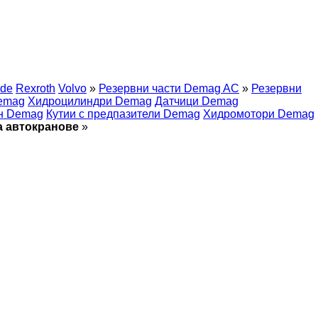
nde
Rexroth
Volvo
»
Резервни части Demag AC
»
Резервни
Demag
Хидроцилиндри Demag
Датчици Demag
ан Demag
Кутии с предпазители Demag
Хидромотори Demag
а автокранове
»