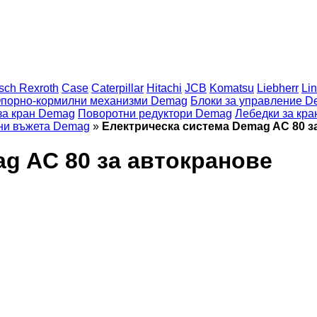
sch Rexroth
Case
Caterpillar
Hitachi
JCB
Komatsu
Liebherr
Li
порно-кормилни механизми Demag
Блоки за управление 
за кран Demag
Поворотни редуктори Demag
Лебедки за кр
ни въжета Demag
»
Електрическа система Demag AC 80 з
g AC 80 за автокранове