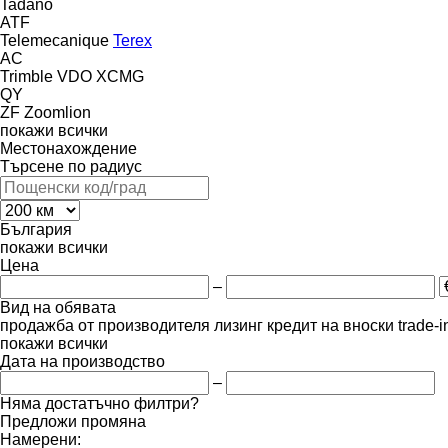
Tadano
ATF
Telemecanique
Terex
AC
Trimble
VDO
XCMG
QY
ZF
Zoomlion
покажи всички
Местонахождение
Търсене по радиус
България
покажи всички
Цена
–
Вид на обявата
продажба
от производителя
лизинг
кредит
на вноски
trade-
покажи всички
Дата на производство
–
Няма достатъчно филтри?
Предложи промяна
Намерени: