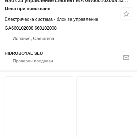
Блок за управление Liebherr E/A GA660102008 за автокран Liebherr LTM CRANE
Цена при поискване
Електрическа система - блок за управление
GA660102008 660102008
Испания, Camarena
HIDROBOYAL SLU