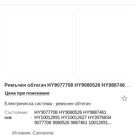
Ремъчен обтегач HY9077708 HY9080526 HY9887461 HY10012891 HY10012627 HY3976834 за автокран Liebherr LTM VARIOS
Цена при поискване
Електрическа система - ремъчен обтегач
Състояние
HY9077708 HY9080526 HY9887461
нов
HY10012891 HY10012627 HY3976834
9077708 9080526 9887461 10012891...
Испания, Camarena