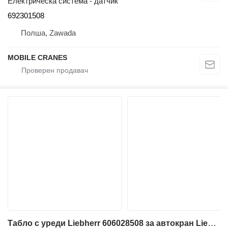
Електрическа система - датчик
692301508
Полша, Zawada
MOBILE CRANES
Табло с уреди Liebherr 606028508 за автокран Liebherr LTM 1025, LTM 1030/1 ;LTM 1040/1 ; LTM 1050/1;