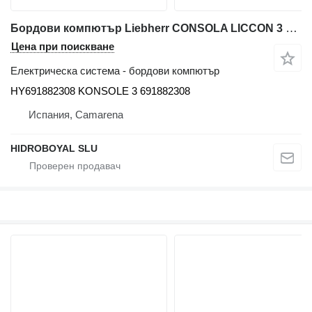
Бордови компютър Liebherr CONSOLA LICCON 3 HY691882308 за автокран Liebherr LIEBHERR LTM CRANE
Цена при поискване
Електрическа система - бордови компютър
HY691882308 KONSOLE 3 691882308
Испания, Camarena
HIDROBOYAL SLU