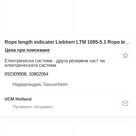
Rope length indicator Liebherr LTM 1095-5.1 Rope length indicator 692309908 за автокран
Цена при поискване
Електрическа система - друга резервна част на
електрическата система
692309908, 10802064
Нидерландия, Sassenheim
UCM Holland