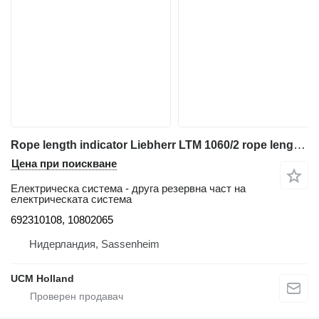
Rope length indicator Liebherr LTM 1060/2 rope length indicator 692310108 за автокран
Цена при поискване
Електрическа система - друга резервна част на
електрическата система
692310108, 10802065
Нидерландия, Sassenheim
UCM Holland