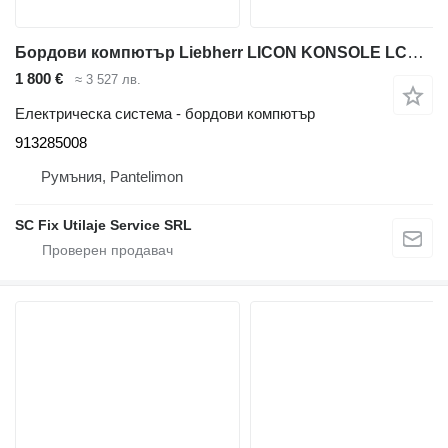
Бордови компютър Liebherr LICON KONSOLE LCD2 913285008 за автокран Liebherr ALL Liccon 1 LTM
1 800 €
≈ 3 527 лв.
Електрическа система - бордови компютър
913285008
Румъния, Pantelimon
SC Fix Utilaje Service SRL