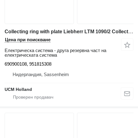
Collecting ring with plate Liebherr LTM 1090/2 Collecting ring with plate 690900108 за автокран
Цена при поискване
Електрическа система - друга резервна част на
електрическата система
690900108, 951815308
Нидерландия, Sassenheim
UCM Holland