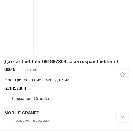
Датчик Liebherr 691897308 за автокран Liebherr LTM 1035; LTM 1030; LTM 1045
800 €
≈ 1 567 лв.
Електрическа система - датчик
691897308
Германия, Dresden
MOBILE CRANES