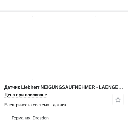
Датчик Liebherr NEIGUNGSAUFNEHMER - LAENGENAUFNEHMER , ANGLE SENSOR AND LENGTH S за автокран Liebherr LTM 1025; LTM 1030/1; LTM 1040; LTM 1040/1 LTM 1050/1
Цена при поискване
Електрическа система - датчик
Германия, Dresden