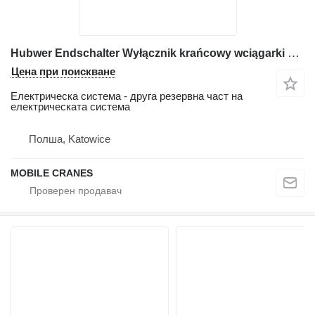
Hubwer Endschalter Wyłącznik krańcowy wciągarki Liebherr за автокран Liebherr LTM 1025, LTM 1030/1 ;LTM 1040/1 ; LTM 1050/1;
Цена при поискване
Електрическа система - друга резервна част на
електрическата система
Полша, Katowice
MOBILE CRANES