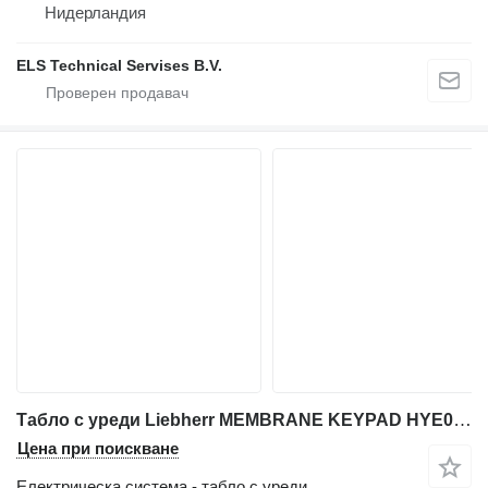
Нидерландия
ELS Technical Servises B.V.
Табло с уреди Liebherr MEMBRANE KEYPAD HYE01200001 за автокран Liebherr LIEBHERR LTM VARIOS
Цена при поискване
Електрическа система - табло с уреди