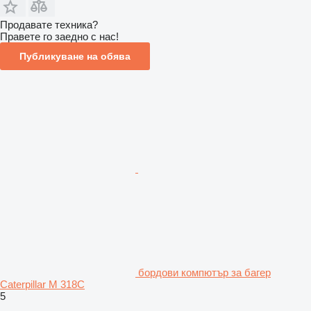
Продавате техника?
Правете го заедно с нас!
Публикуване на обява
бордови компютър за багер
Caterpillar M 318C
5