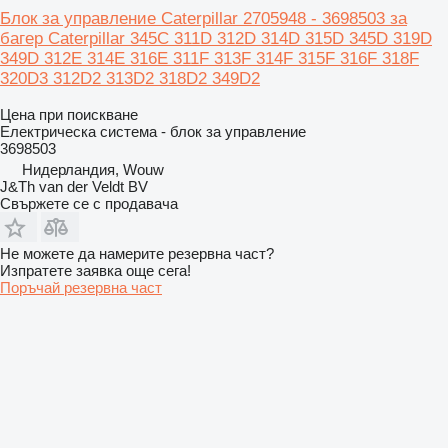
Блок за управление Caterpillar 2705948 - 3698503 за
багер Caterpillar 345C 311D 312D 314D 315D 345D 319D
349D 312E 314E 316E 311F 313F 314F 315F 316F 318F
320D3 312D2 313D2 318D2 349D2
Цена при поискване
Електрическа система - блок за управление
3698503
Нидерландия, Wouw
J&Th van der Veldt BV
Свържете се с продавача
Не можете да намерите резервна част?
Изпратете заявка още сега!
Поръчай резервна част