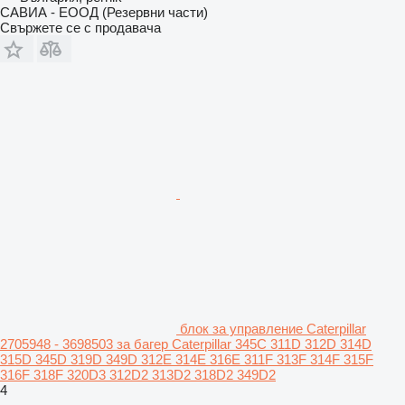
САВИА - ЕООД (Резервни части)
Свържете се с продавача
блок за управление Caterpillar
2705948 - 3698503 за багер Caterpillar 345C 311D 312D 314D
315D 345D 319D 349D 312E 314E 316E 311F 313F 314F 315F
316F 318F 320D3 312D2 313D2 318D2 349D2
4