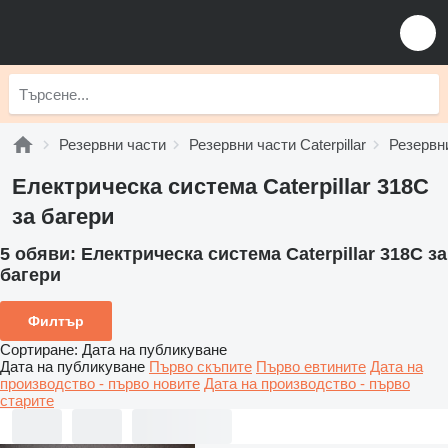
Резервни части
Резервни части Caterpillar
Резервни
Електрическа система Caterpillar 318C
за багери
5 обяви:
Електрическа система Caterpillar 318C за
багери
Филтър
Сортиране
:
Дата на публикуване
Дата на публикуване
Първо скъпите
Първо евтините
Дата на
производство - първо новите
Дата на производство - първо
старите