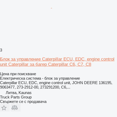
3
Блок за управление Caterpillar ECU, EDC, engine control
unit Caterpillar за багер Caterpillar C6, C7, C8
Цена при поискване
Електрическа система - блок за управление
Caterpillar ECU, EDC, engine control unit, JOHN DEERE 136195,
9063477, 273-2912-00, 273291200, C6,...
Литва, Kaunas
Truck Parts Group
Свържете се с продавача