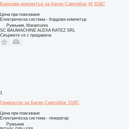
Бордови компютър за багер Caterpillar M 318C
Цена при поискване
Електрическа система - бордови компютър
Румъния, Maramures
SC BAUMACHINE ALEXA RATEZ SRL
Свържете се с продавача
1
Генератор за багер Caterpillar 318C
Цена при поискване
Електрическа система - генератор
Румъния
ROYAL DRU SRL