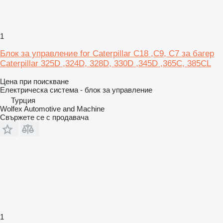
1
Блок за управление for Caterpillar C18 ,C9, C7 за багер
Caterpillar 325D ,324D, 328D, 330D ,345D ,365C, 385CL
Цена при поискване
Електрическа система - блок за управление
Турция
Wolfex Automotive and Machine
Свържете се с продавача
1