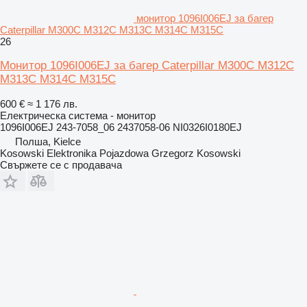
монитор 1096I006EJ за багер
Caterpillar M300C M312C M313C M314C M315C
26
Монитор 1096I006EJ за багер Caterpillar M300C M312C
M313C M314C M315C
600 €
≈ 1 176 лв.
Електрическа система - монитор
1096I006EJ 243-7058_06 2437058-06 NI0326I0180EJ
Полша, Kielce
Kosowski Elektronika Pojazdowa Grzegorz Kosowski
Свържете се с продавача