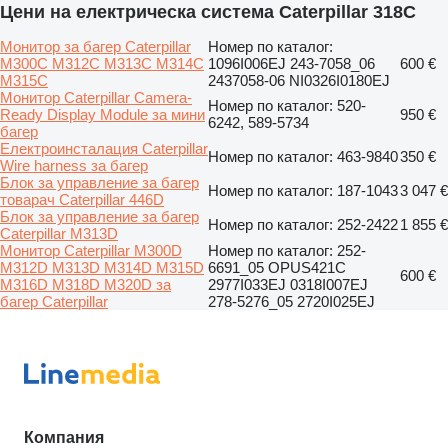
Цени на електрическа система Caterpillar 318C
Монитор за багер Caterpillar
Номер по каталог:
M300C M312C M313C M314C
1096I006EJ 243-7058_06
600 €
M315C
2437058-06 NI0326I0180EJ
Монитор Caterpillar Camera-
Номер по каталог: 520-
Ready Display Module за мини
950 €
6242, 589-5734
багер
Електроинсталация Caterpillar
Номер по каталог: 463-9840
350 €
Wire harness за багер
Блок за управление за багер
Номер по каталог: 187-1043
3 047 €
товарач Caterpillar 446D
Блок за управление за багер
Номер по каталог: 252-2422
1 855 €
Caterpillar M313D
Монитор Caterpillar M300D
Номер по каталог: 252-
M312D M313D M314D M315D
6691_05 OPUS421C
600 €
M316D M318D M320D за
2977I033EJ 0318I007EJ
багер Caterpillar
278-5276_05 2720I025EJ
Компания