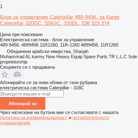
1
Блок за управление Caterpillar 489-9456. за багер
Caterpillar 320GC. 326GC. 320DL. 336 323 374
Цена при поискване
Електрическа система - блок за управление
489-9456. 4899456 11R1260. 11R-1260 4899456. 11R1260
Обединени арабски емирства, Sharjah
Mohammad AL karmy New Heavy Equip Spare Parts TR L.L.C Sole
proprietorship
Свържете се с продавача
Абонирайте се за нови обяви от тази рубрика
електрическа система
Caterpillar - 318C
Абонирай се
Чрез натискане на бутона вие се съгласявате с нашата
политика за конфиденциалност
и
потребителското
споразумение
.