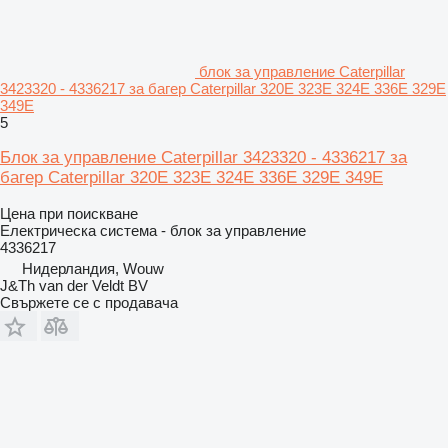
блок за управление Caterpillar
3423320 - 4336217 за багер Caterpillar 320E 323E 324E 336E 329E
349E
5
Блок за управление Caterpillar 3423320 - 4336217 за
багер Caterpillar 320E 323E 324E 336E 329E 349E
Цена при поискване
Електрическа система - блок за управление
4336217
Нидерландия, Wouw
J&Th van der Veldt BV
Свържете се с продавача