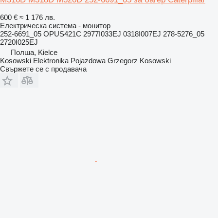
600 €
≈ 1 176 лв.
Електрическа система - монитор
252-6691_05 OPUS421C 2977I033EJ 0318I007EJ 278-5276_05
2720I025EJ
Полша, Kielce
Kosowski Elektronika Pojazdowa Grzegorz Kosowski
Свържете се с продавача