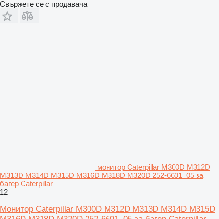
Свържете се с продавача
монитор Caterpillar M300D M312D
M313D M314D M315D M316D M318D M320D 252-6691_05 за
багер Caterpillar
12
Монитор Caterpillar M300D M312D M313D M314D M315D
M316D M318D M320D 252-6691_05 за багер Caterpillar