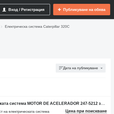
Вход / Регистрация
Публикуване на обява
Електрическа система Caterpillar 320C
Дата на публикуване
Друга резервна част на електрическата система MOTOR DE ACELERADOR 247-5212 за багер Caterpillar 320C 320CL
Цена при поискване
ст на електрическата система