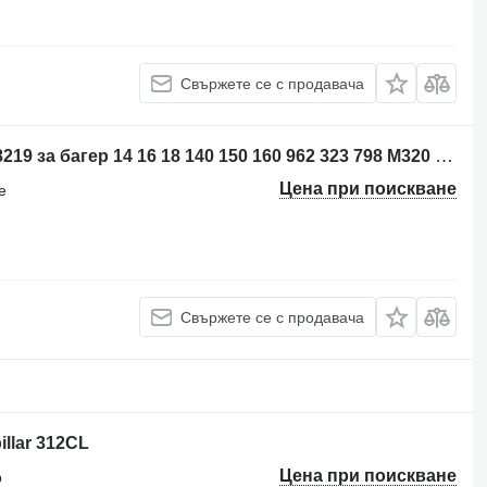
Свържете се с продавача
Блок за управление Caterpillar 20R8219 за багер 14 16 18 140 150 160 962 323 798 M320 12M3 14M3 16M3 18M3 525D 535D 545D 555D 789D 793F 797F 631G 627G 950L 972L 966L 950M 980M 962M 972M 983M M320F M322D N322F MH326 M313D M323F M314F M315D M315F M316D M316F M317F M318D M318F 794AC 796AC 798AC 140M3 160M3 M320D2 MH3022 MH3024 M324D2 M315D2 M317D2 966MXE
Цена при поискване
е
Свържете се с продавача
llar 312CL
Цена при поискване
р