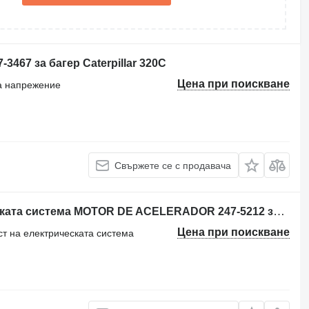
467 за багер Caterpillar 320C
Цена при поискване
на напрежение
Свържете се с продавача
Друга резервна част на електрическата система MOTOR DE ACELERADOR 247-5212 за багер Caterpillar 320C,320D
Цена при поискване
ст на електрическата система