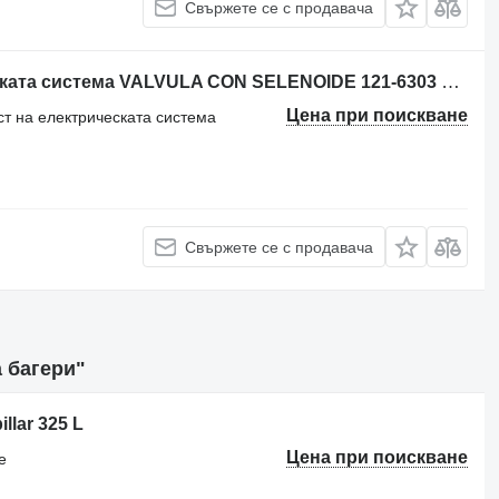
Свържете се с продавача
Друга резервна част на електрическата система VALVULA CON SELENOIDE 121-6303 за багер Caterpillar 312D,312C,315DL,318C,320C,320D
Цена при поискване
ст на електрическата система
Свържете се с продавача
а багери"
llar 325 L
Цена при поискване
е