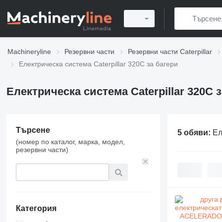
Machineryline
Резервни части
Резервни части Caterpillar
Електрическа система Caterpillar 320C за багери
Електрическа система Caterpillar 320C 
Търсене
5 обяви:
Ел
(номер по каталог, марка, модел,
резервни части)
Категория