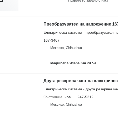
Правете го заедно с нас!
Преобразувател на напрежение 167-3
Електрическа система - преобразувател 
167-3467
Мексико, Chihuahua
Maquinaria Wiebe Km 24 Sa
Електрическа система - друга резервна ча
Състояние
нов
247-5212
Мексико, Chihuahua