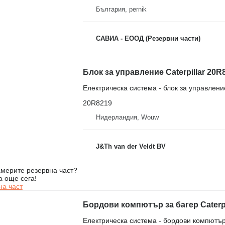
България, pernik
САВИА - ЕООД (Резервни части)
Електрическа система - блок за управлени
20R8219
Нидерландия, Wouw
J&Th van der Veldt BV
мерите резервна част?
а още сега!
на част
Бордови компютър за багер Caterpi
Електрическа система - бордови компютъ