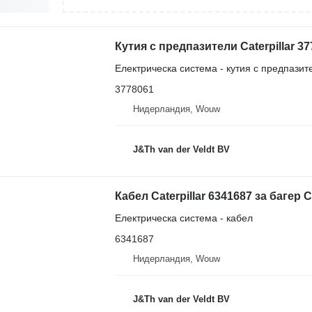
Електрическа система - кутия с предпазит
3778061
Нидерландия, Wouw
J&Th van der Veldt BV
Кабел Caterpillar 6341687 за багер 
Електрическа система - кабел
6341687
Нидерландия, Wouw
J&Th van der Veldt BV