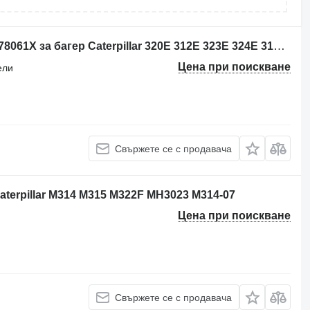
Кутия с предпазители Caterpillar 3778061X за багер Caterpillar 320E 312E 323E 324E 316E 336E 329E 349E 320F 330F 340F 390F 312F 352F 313F 323F 374F 325F 335F 316F 326F 336F 318F 329F 349F M320F M322F M323F M315F M316F M317F M318F MH3022 MH3024 MH3026 MH3295
Цена при поискване
ели
Свържете се с продавача
Caterpillar M314 M315 M322F MH3023 M314-07
Цена при поискване
Свържете се с продавача