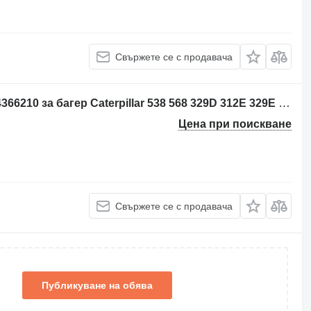
Свържете се с продавача
Табло с уреди Caterpillar 5009171 - 4366210 за багер Caterpillar 538 568 329D 312E 329E 349E 330F 390F 312F 352F 313F 323F 374F 335F 316F 336F 317F 349F M320F M322F M323F M314F M315F M316F M318F 320D2 323D2 326D2 336D2 329D2 MH3022 MH3024 MH3026
Цена при поискване
Свържете се с продавача
Публикуване на обява