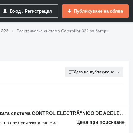
Вход / Регистрация
Публикуване на обява
r 322
Електрическа система Caterpillar 322 за багери
Дата на публикуване
Друга резервна част на електрическата система CONTROL ELECTRÃ“NICO DE ACELERADOR 247-5232 за багер Caterpillar 325B 322B 320B
Цена при поискване
ст на електрическата система