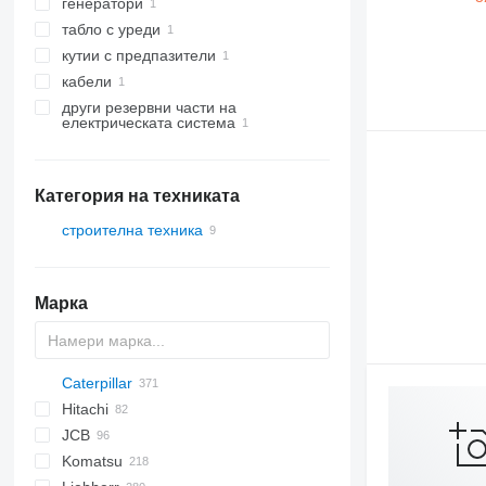
генератори
табло с уреди
кутии с предпазители
кабели
други резервни части на
електрическата система
Категория на техниката
строителна техника
багери
Марка
Caterpillar
AX
1304
320
570
Hitachi
1604
325
580
120
C-series
DX
760
EX
E-series
HMK
JCB
1704
328
590
140
SD
FH
EX
806
R-series
120H
Komatsu
1804
425
688
160
ZW
Robex
1CX
310 J
SK
140H