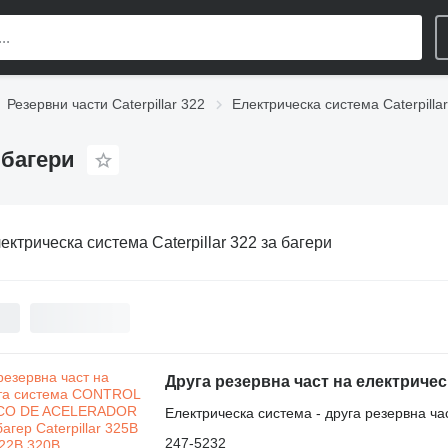
Резервни части Caterpillar 322
Електрическа система Caterpilla
 багери
ектрическа система Caterpillar 322 за багери
Електрическа система - друга резервна ча
247-5232