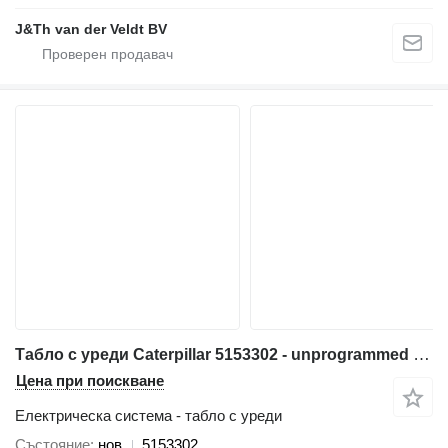
J&Th van der Veldt BV
Табло с уреди Caterpillar 5153302 - unprogrammed за багер Caterpillar 538 558 568 C7.1 3499 320E 323E 314E 324E 316E 336E 318E 329E 349E 320F 330F 311F 391F 312F 352F 313F 323F 314F 374F 315F 325F 335F 316F 326F 318F 349F 320D2 330D2 340D2 323D2 326D2 336D2 329D2 349D2 MH3295
Цена при поискване
Електрическа система - табло с уреди
Състояние
нов
5153302