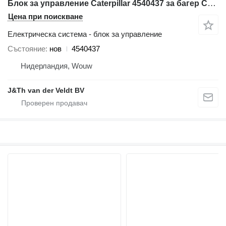
Блок за управление Caterpillar 4540437 за багер Caterpillar 320E 312E 324E 336E 329E 349E 330F 312F 352F 336F 349F 320EL 324EL 316EL 336EH 336EL 329EL 349EL 390FL 374FL 316FL 326FL 336FL 349FL 320ERR 314ECR 336ELH 312FGC 314FCR 336FXE 320ELRR 314ELCR 336FLXE
Цена при поискване
Електрическа система - блок за управление
Състояние
нов
4540437
Нидерландия, Wouw
J&Th van der Veldt BV