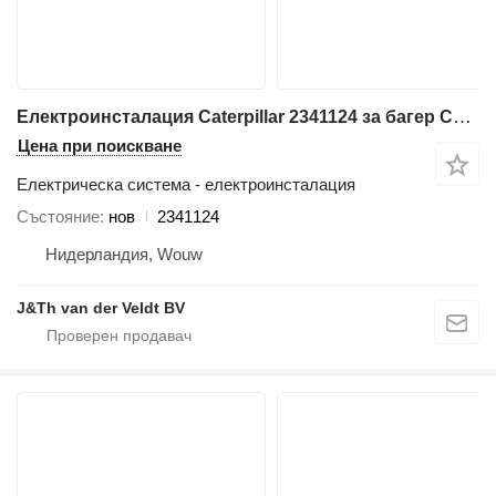
Електроинсталация Caterpillar 2341124 за багер Caterpillar 345C 365C 385C 320D 330D 340D 390D 311D 312D 323D 324D 374D 315D 325D 345D 336D 319D 329D 349D 320D2 330D2 326D2 336D2 318D2 329D2 349D2
Цена при поискване
Електрическа система - електроинсталация
Състояние
нов
2341124
Нидерландия, Wouw
J&Th van der Veldt BV