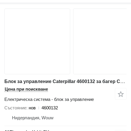
Блок за управление Caterpillar 4600132 за багер Caterpillar 340 352 374 385 320F 330F 340F 312F 352F 313F 323F 325F 335F 316F 326F 336F 318F 349F 320D2 320D3 330D2 323D2 326D2
Цена при поискване
Електрическа система - блок за управление
Състояние
нов
4600132
Нидерландия, Wouw