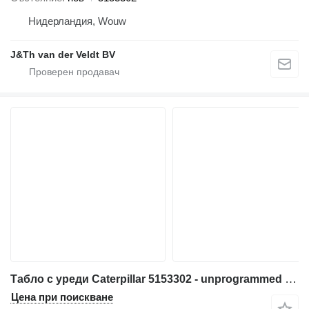
Нидерландия, Wouw
J&Th van der Veldt BV
Табло с уреди Caterpillar 5153302 - unprogrammed - 4366210 за багер Caterpillar 538 558 568 C7.1 3499 320E 323E 314E 324E 316E 336E 318E 329E 349E 320F 330F 311F 391F 312F 352F 313F 323F 314F 374F 315F 325F 335F 316F 326F 318F 349F 320D2 330D2 340D2 323D2 326D2 336D2 329D2 349D2 MH3295
Цена при поискване