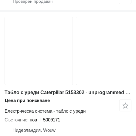
Табло с уреди Caterpillar 5153302 - unprogrammed - 5009171 за багер Caterpillar 538 558 568 C7.1 3499 320E 323E 314E 324E 316E 336E 318E 329E 349E 320F 330F 311F 391F 312F 352F 313F 323F 314F 374F 315F 325F 335F 316F 326F 318F 349F 320D2 330D2 340D2 323D2 326D2 336D2 329D2 349D2 MH3295
Цена при поискване
Електрическа система - табло с уреди
Състояние
нов
5009171
Нидерландия, Wouw