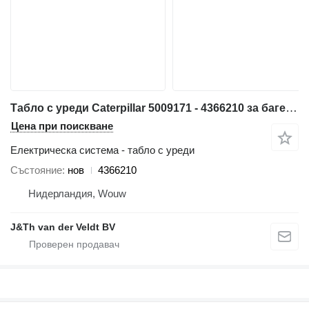
Табло с уреди Caterpillar 5009171 - 4366210 за багер Caterpillar 538 568 329D 312E 329E 349E 330F 390F 312F 352F 313F 323F 374F 335F 316F 336F 317F 349F M320F M322F M323F M314F M315F M316F M318F 320D2 323D2 326D2 336D2 329D2 MH3022 MH3024 MH3026
Цена при поискване
Електрическа система - табло с уреди
Състояние
нов
4366210
Нидерландия, Wouw
J&Th van der Veldt BV