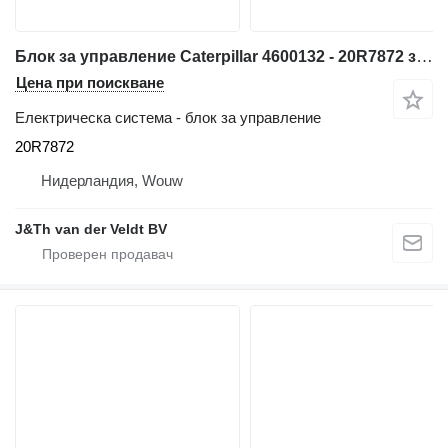
Блок за управление Caterpillar 4600132 - 20R7872 за багер Caterpillar 340 352 374 385 320F 330F 340F 312F 352F 313F 323F 325F 335F 316F 326F 336F 318F 349F 320D2 320D3 330D2 323D2 326D2
Цена при поискване
Електрическа система - блок за управление
20R7872
Нидерландия, Wouw
J&Th van der Veldt BV