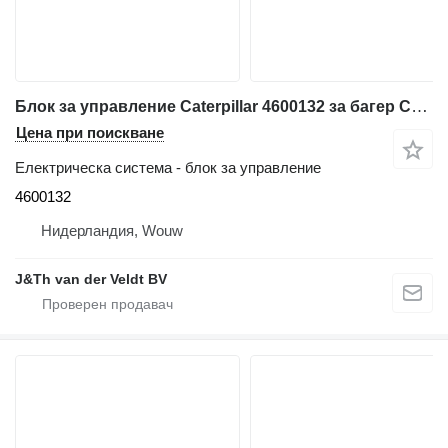
Блок за управление Caterpillar 4600132 за багер Caterpillar 340 352 374 385 340F 352F 336F 349F 320F 330F 312F 313F 323F 325F 335F 316F 326F 318F 320D2 320D3 330D2 323D2 326D2
Цена при поискване
Електрическа система - блок за управление
4600132
Нидерландия, Wouw
J&Th van der Veldt BV