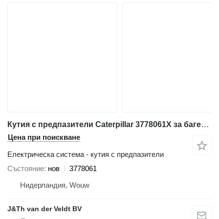
Кутия с предпазители Caterpillar 3778061X за багер Caterpillar 320E 312E 323E 324E 316E 336E 329E 349E 320F 330F 340F 390F 312F 352F 313F 323F 374F 325F 335F 316F 326F 336F 318F 329F 349F M320F M322F M323F M315F M316F M317F M318F MH3022 MH3024 MH3026 MH3295
Цена при поискване
Електрическа система - кутия с предпазители
Състояние
нов
3778061
Нидерландия, Wouw
J&Th van der Veldt BV