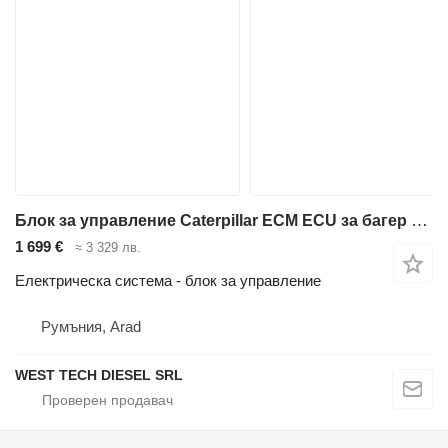
Блок за управление Caterpillar ECM ECU за багер Caterpillar E320 / E323 / E325 / E326 / E330 / E336 / E340 / 950M / 962M
1 699 €
≈ 3 329 лв.
Електрическа система - блок за управление
Румъния, Arad
WEST TECH DIESEL SRL