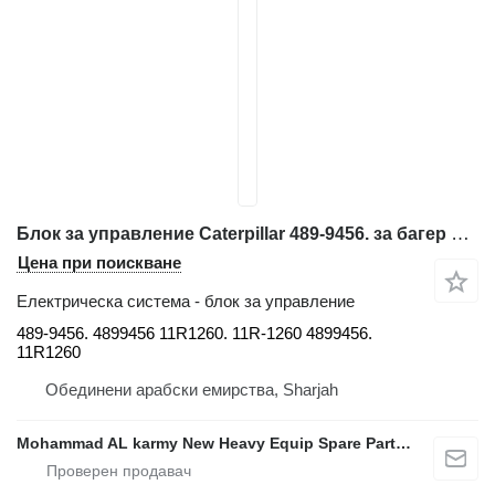
Блок за управление Caterpillar 489-9456. за багер Caterpillar 320GC. 326GC. 320DL. 336 323 374
Цена при поискване
Електрическа система - блок за управление
489-9456. 4899456 11R1260. 11R-1260 4899456.
11R1260
Обединени арабски емирства, Sharjah
Mohammad AL karmy New Heavy Equip Spare Parts TR L.L.C Sole proprietorship