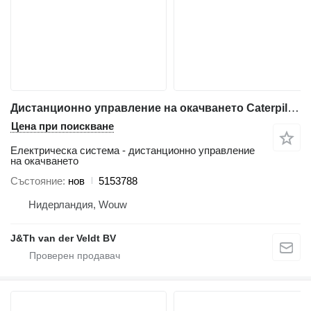
Дистанционно управление на окачването Caterpillar 3350510 - 5153788 за багер Caterpillar 320E 312E 323E 314E 324E 316E 336E 318E 349E 330F 340F 312F 352F 313F 323F 315F 325F 335F 326F 349F
Цена при поискване
Електрическа система - дистанционно управление
на окачването
Състояние
нов
5153788
Нидерландия, Wouw
J&Th van der Veldt BV