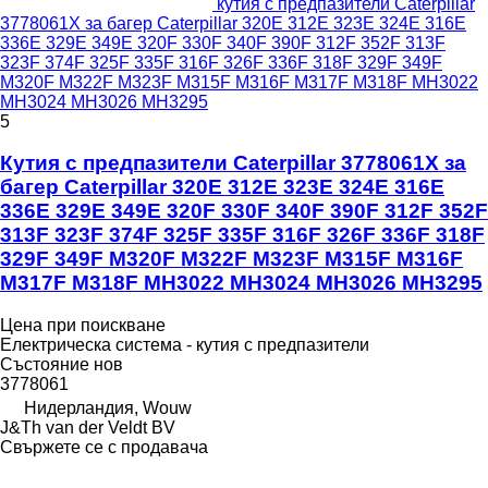
кутия с предпазители Caterpillar
3778061X за багер Caterpillar 320E 312E 323E 324E 316E
336E 329E 349E 320F 330F 340F 390F 312F 352F 313F
323F 374F 325F 335F 316F 326F 336F 318F 329F 349F
M320F M322F M323F M315F M316F M317F M318F MH3022
MH3024 MH3026 MH3295
5
Кутия с предпазители Caterpillar 3778061X за
багер Caterpillar 320E 312E 323E 324E 316E
336E 329E 349E 320F 330F 340F 390F 312F 352F
313F 323F 374F 325F 335F 316F 326F 336F 318F
329F 349F M320F M322F M323F M315F M316F
M317F M318F MH3022 MH3024 MH3026 MH3295
Цена при поискване
Електрическа система - кутия с предпазители
Състояние
нов
3778061
Нидерландия, Wouw
J&Th van der Veldt BV
Свържете се с продавача