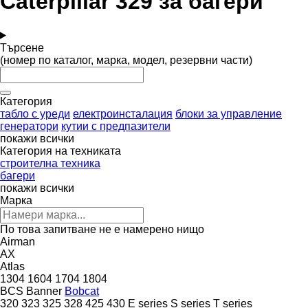
Caterpillar 329 за багери
Търсене
(номер по каталог, марка, модел, резервни части)
Категория
табло с уреди
електроинсталация
блоки за управление
генератори
кутии с предпазители
покажи всички
Категория на техниката
строителна техника
багери
покажи всички
Марка
По това запитване не е намерено нищо
Airman
AX
Atlas
1304
1604
1704
1804
BCS
Banner
Bobcat
320
323
325
328
425
430
E series
S series
T series