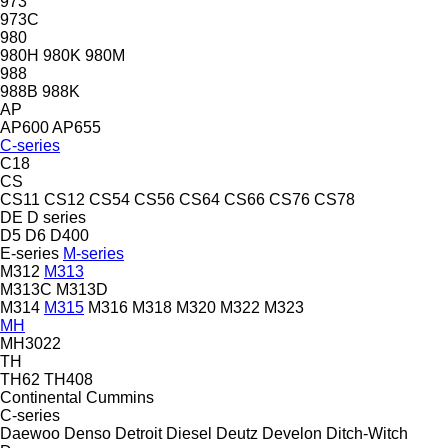
973
973C
980
980H
980K
980M
988
988B
988K
AP
AP600
AP655
C-series
C18
CS
CS11
CS12
CS54
CS56
CS64
CS66
CS76
CS78
DE
D series
D5
D6
D400
E-series
M-series
M312
M313
M313C
M313D
M314
M315
M316
M318
M320
M322
M323
MH
MH3022
TH
TH62
TH408
Continental
Cummins
C-series
Daewoo
Denso
Detroit Diesel
Deutz
Develon
Ditch-Witch