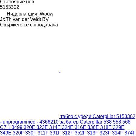
Състояние
нов
5153302
Нидерландия, Wouw
J&Th van der Veldt BV
Свържете се с продавача
табло с уреди Caterpillar 5153302
- unprogrammed - 4366210 за багер Caterpillar 538 558 568
C7.1 3499 320E 323E 314E 324E 316E 336E 318E 329E
349E 320F 330F 311F 391F 312F 352F 313F 323F 314F 374F