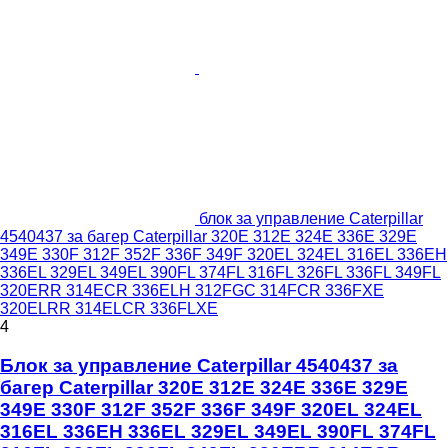
блок за управление Caterpillar
4540437 за багер Caterpillar 320E 312E 324E 336E 329E
349E 330F 312F 352F 336F 349F 320EL 324EL 316EL 336EH
336EL 329EL 349EL 390FL 374FL 316FL 326FL 336FL 349FL
320ERR 314ECR 336ELH 312FGC 314FCR 336FXE
320ELRR 314ELCR 336FLXE
4
Блок за управление Caterpillar 4540437 за
багер Caterpillar 320E 312E 324E 336E 329E
349E 330F 312F 352F 336F 349F 320EL 324EL
316EL 336EH 336EL 329EL 349EL 390FL 374FL