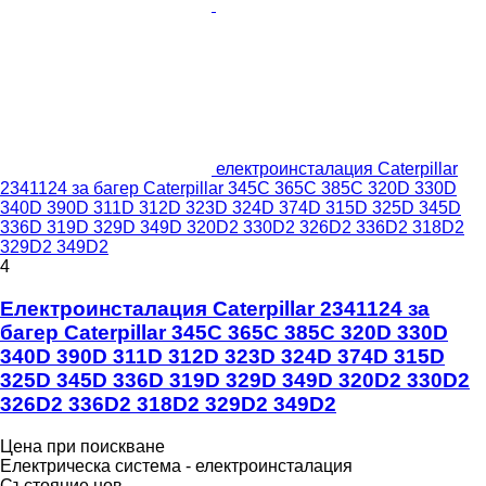
електроинсталация Caterpillar
2341124 за багер Caterpillar 345C 365C 385C 320D 330D
340D 390D 311D 312D 323D 324D 374D 315D 325D 345D
336D 319D 329D 349D 320D2 330D2 326D2 336D2 318D2
329D2 349D2
4
Електроинсталация Caterpillar 2341124 за
багер Caterpillar 345C 365C 385C 320D 330D
340D 390D 311D 312D 323D 324D 374D 315D
325D 345D 336D 319D 329D 349D 320D2 330D2
326D2 336D2 318D2 329D2 349D2
Цена при поискване
Електрическа система - електроинсталация
Състояние
нов