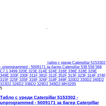
табло с уреди Caterpillar 5153302
- unprogrammed - 5009171 за багер Caterpillar 538 558 568
C7.1 3499 320E 323E 314E 324E 316E 336E 318E 329E
349E 320F 330F 311F 391F 312F 352F 313F 323F 314F 374F
315F 325F 335F 316F 326F 318F 349F 320D2 330D2 340D2
323D2 326D2 336D2 329D2 349D2 MH3295
5
Табло с уреди Caterpillar 5153302 -
unprogrammed - 5009171 за багер Caterpillar