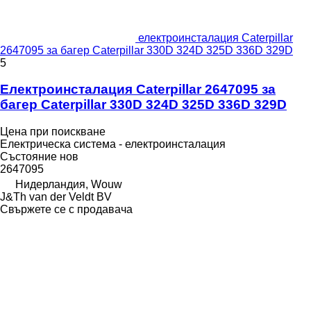
електроинсталация Caterpillar
2647095 за багер Caterpillar 330D 324D 325D 336D 329D
5
Електроинсталация Caterpillar 2647095 за
багер Caterpillar 330D 324D 325D 336D 329D
Цена при поискване
Електрическа система - електроинсталация
Състояние
нов
2647095
Нидерландия, Wouw
J&Th van der Veldt BV
Свържете се с продавача