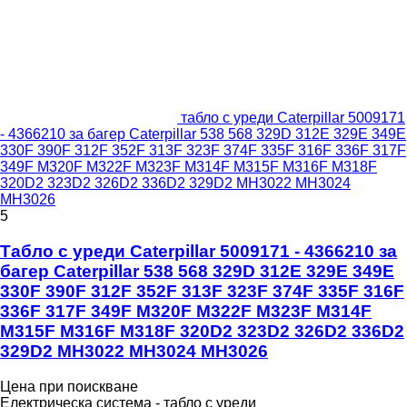
табло с уреди Caterpillar 5009171
- 4366210 за багер Caterpillar 538 568 329D 312E 329E 349E
330F 390F 312F 352F 313F 323F 374F 335F 316F 336F 317F
349F M320F M322F M323F M314F M315F M316F M318F
320D2 323D2 326D2 336D2 329D2 MH3022 MH3024
MH3026
5
Табло с уреди Caterpillar 5009171 - 4366210 за
багер Caterpillar 538 568 329D 312E 329E 349E
330F 390F 312F 352F 313F 323F 374F 335F 316F
336F 317F 349F M320F M322F M323F M314F
M315F M316F M318F 320D2 323D2 326D2 336D2
329D2 MH3022 MH3024 MH3026
Цена при поискване
Електрическа система - табло с уреди