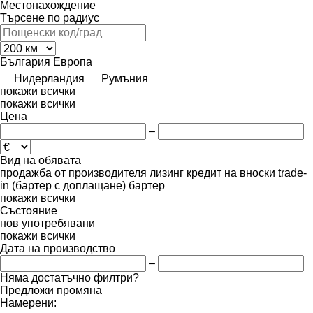
Местонахождение
Търсене по радиус
България
Европа
Нидерландия
Румъния
покажи всички
покажи всички
Цена
–
Вид на обявата
продажба
от производителя
лизинг
кредит
на вноски
trade-
in (бартер с доплащане)
бартер
покажи всички
Състояние
нов
употребявани
покажи всички
Дата на производство
–
Няма достатъчно филтри?
Предложи промяна
Намерени: