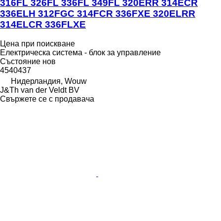
316FL 326FL 336FL 349FL 320ERR 314ECR
336ELH 312FGC 314FCR 336FXE 320ELRR
314ELCR 336FLXE
Цена при поискване
Електрическа система - блок за управление
Състояние
нов
4540437
Нидерландия, Wouw
J&Th van der Veldt BV
Свържете се с продавача