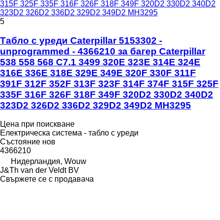
315F 325F 335F 316F 326F 318F 349F 320D2 330D2 340D2
323D2 326D2 336D2 329D2 349D2 MH3295
5
Табло с уреди Caterpillar 5153302 -
unprogrammed - 4366210 за багер Caterpillar
538 558 568 C7.1 3499 320E 323E 314E 324E
316E 336E 318E 329E 349E 320F 330F 311F
391F 312F 352F 313F 323F 314F 374F 315F 325F
335F 316F 326F 318F 349F 320D2 330D2 340D2
323D2 326D2 336D2 329D2 349D2 MH3295
Цена при поискване
Електрическа система - табло с уреди
Състояние
нов
4366210
Нидерландия, Wouw
J&Th van der Veldt BV
Свържете се с продавача