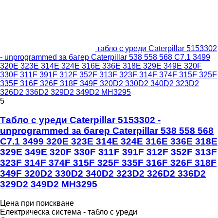
табло с уреди Caterpillar 5153302
- unprogrammed за багер Caterpillar 538 558 568 C7.1 3499
320E 323E 314E 324E 316E 336E 318E 329E 349E 320F
330F 311F 391F 312F 352F 313F 323F 314F 374F 315F 325F
335F 316F 326F 318F 349F 320D2 330D2 340D2 323D2
326D2 336D2 329D2 349D2 MH3295
5
Табло с уреди Caterpillar 5153302 -
unprogrammed за багер Caterpillar 538 558 568
C7.1 3499 320E 323E 314E 324E 316E 336E 318E
329E 349E 320F 330F 311F 391F 312F 352F 313F
323F 314F 374F 315F 325F 335F 316F 326F 318F
349F 320D2 330D2 340D2 323D2 326D2 336D2
329D2 349D2 MH3295
Цена при поискване
Електрическа система - табло с уреди