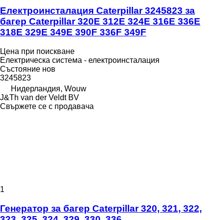
Електроинсталация Caterpillar 3245823 за
багер Caterpillar 320E 312E 324E 316E 336E
318E 329E 349E 390F 336F 349F
Цена при поискване
Електрическа система - електроинсталация
Състояние
нов
3245823
Нидерландия, Wouw
J&Th van der Veldt BV
Свържете се с продавача
1
Генератор за багер Caterpillar 320, 321, 322,
323, 325, 324, 329, 330, 336