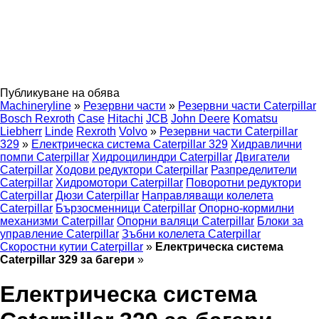
Публикуване на обява
Machineryline
»
Резервни части
»
Резервни части Caterpillar
Bosch Rexroth
Case
Hitachi
JCB
John Deere
Komatsu
Liebherr
Linde
Rexroth
Volvo
»
Резервни части Caterpillar
329
»
Електрическа система Caterpillar 329
Хидравлични
помпи Caterpillar
Хидроцилиндри Caterpillar
Двигатели
Caterpillar
Ходови редуктори Caterpillar
Разпределители
Caterpillar
Хидромотори Caterpillar
Поворотни редуктори
Caterpillar
Дюзи Caterpillar
Направляващи колелета
Caterpillar
Бързосменници Caterpillar
Опорно-кормилни
механизми Caterpillar
Опорни валяци Caterpillar
Блоки за
управление Caterpillar
Зъбни колелета Caterpillar
Скоростни кутии Caterpillar
»
Електрическа система
Caterpillar 329 за багери
»
Електрическа система