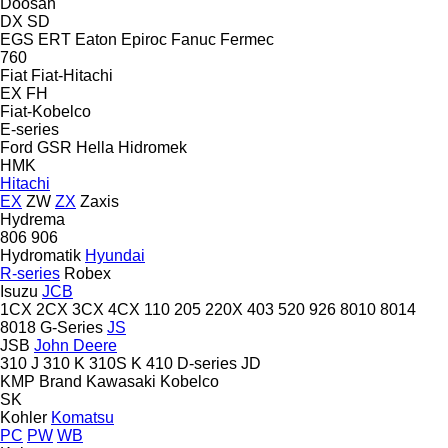
Doosan
DX
SD
EGS
ERT
Eaton
Epiroc
Fanuc
Fermec
760
Fiat
Fiat-Hitachi
EX
FH
Fiat-Kobelco
E-series
Ford
GSR
Hella
Hidromek
HMK
Hitachi
EX
ZW
ZX
Zaxis
Hydrema
806
906
Hydromatik
Hyundai
R-series
Robex
Isuzu
JCB
1CX
2CX
3CX
4CX
110
205
220X
403
520
926
8010
8014
8018
G-Series
JS
JSB
John Deere
310 J
310 K
310S K
410
D-series
JD
KMP Brand
Kawasaki
Kobelco
SK
Kohler
Komatsu
PC
PW
WB