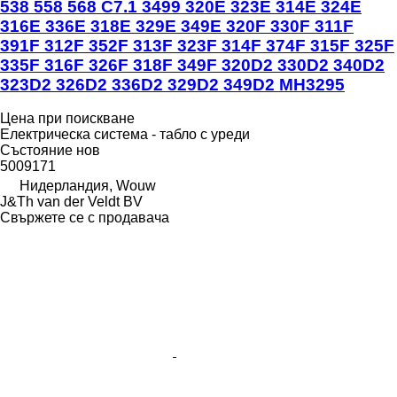
538 558 568 C7.1 3499 320E 323E 314E 324E
316E 336E 318E 329E 349E 320F 330F 311F
391F 312F 352F 313F 323F 314F 374F 315F 325F
335F 316F 326F 318F 349F 320D2 330D2 340D2
323D2 326D2 336D2 329D2 349D2 MH3295
Цена при поискване
Електрическа система - табло с уреди
Състояние
нов
5009171
Нидерландия, Wouw
J&Th van der Veldt BV
Свържете се с продавача