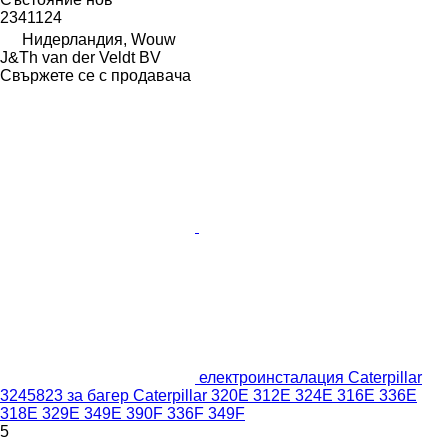
2341124
Нидерландия, Wouw
J&Th van der Veldt BV
Свържете се с продавача
електроинсталация Caterpillar
3245823 за багер Caterpillar 320E 312E 324E 316E 336E
318E 329E 349E 390F 336F 349F
5