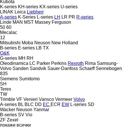
Kubota
K-series
KH-series
KX-series
U-series
LINAK
Leica
Liebherr
A-series
K-Series
L-series
LH
LR
PR
R-series
Linde
MAN
MST
Massey Ferguson
50
60
Mecalac
12
Mitsubishi
Moba
Neuson
New Holland
B-series
E-series
LB
TX
O&K
G-series
MH
RH
Oleodinamica LC
Parker
Perkins
Rexroth
Rima
Samsung-
Volvo
Sanden
Sandvik
Sauer-Danfoss
Schaeff
Sennebogen
835
Siemens
Sumitomo
SH
Terex
TW
Trimble
VF Venieri
Vansco
Vermeer
Volvo
A-series
BL
BLC
DD
EC
ECR
EW
L-series
SD
Wacker Neuson
Yanmar
B-series
SV
Vio
ZF
Zexel
покажи всички