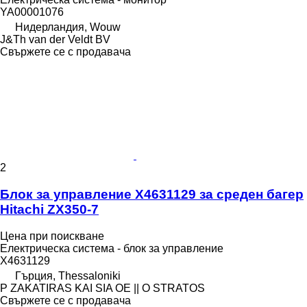
YA00001076
Нидерландия, Wouw
J&Th van der Veldt BV
Свържете се с продавача
2
Блок за управление Χ4631129 за среден багер
Hitachi ZX350-7
Цена при поискване
Електрическа система - блок за управление
Χ4631129
Гърция, Thessaloniki
P ZAKATIRAS KAI SIA OE || O STRATOS
Свържете се с продавача