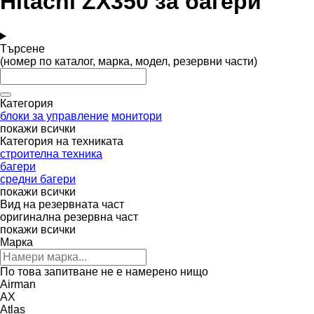
Hitachi ZX350 за багери
Търсене
(номер по каталог, марка, модел, резервни части)
Категория
блоки за управление
монитори
покажи всички
Категория на техниката
строителна техника
багери
средни багери
покажи всички
Вид на резервната част
оригинална резервна част
покажи всички
Марка
По това запитване не е намерено нищо
Airman
AX
Atlas