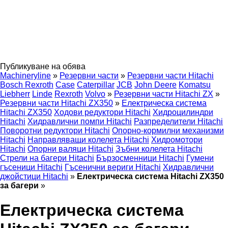
Публикуване на обява
Machineryline
»
Резервни части
»
Резервни части Hitachi
Bosch Rexroth
Case
Caterpillar
JCB
John Deere
Komatsu
Liebherr
Linde
Rexroth
Volvo
»
Резервни части Hitachi ZX
»
Резервни части Hitachi ZX350
»
Електрическа система
Hitachi ZX350
Ходови редуктори Hitachi
Хидроцилиндри
Hitachi
Хидравлични помпи Hitachi
Разпределители Hitachi
Поворотни редуктори Hitachi
Опорно-кормилни механизми
Hitachi
Направляващи колелета Hitachi
Хидромотори
Hitachi
Опорни валяци Hitachi
Зъбни колелета Hitachi
Стрели на багери Hitachi
Бързосменници Hitachi
Гумени
гъсеници Hitachi
Гъсенични вериги Hitachi
Хидравлични
джойстици Hitachi
»
Електрическа система Hitachi ZX350
за багери
»
Електрическа система