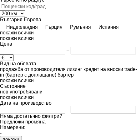
България
Европа
Нидерландия
Гърция
Румъния
Испания
покажи всички
покажи всички
Цена
–
Вид на обявата
продажба
от производителя
лизинг
кредит
на вноски
trade-
in (бартер с доплащане)
бартер
покажи всички
Състояние
нов
употребявани
покажи всички
Дата на производство
–
Няма достатъчно филтри?
Предложи промяна
Намерени:
-
покажи