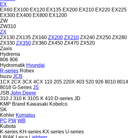
EX
EX60
EX100
EX120
EX135
EX200
EX210
EX220
EX225
EX300
EX400
EX800
EX1200
ZW
ZW310
ZX
ZX130
ZX135
ZX160
ZX200
ZX210
ZX240
ZX250
ZX280
ZX330
ZX350
ZX360
ZX450
ZX470
ZX520
Zaxis
Hydrema
806
906
Hydromatik
Hyundai
R-series
Robex
Isuzu
JCB
1CX
2CX
3CX
4CX
110
205
220X
403
520
926
8010
8014
8018
G-Series
JS
JSB
John Deere
310 J
310 K
310S K
410
D-series
JD
KMP Brand
Kawasaki
Kobelco
SK
Kohler
Komatsu
PC
PW
WB
Kubota
K-series
KH-series
KX-series
U-series
LINAK
Leica
Liebherr