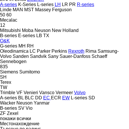
A-series
K-Series
L-series
LH
LR
PR
R-series
Linde
MAN
MST
Massey Ferguson
50
60
Mecalac
12
Mitsubishi
Moba
Neuson
New Holland
B-series
E-series
LB
TX
O&K
G-series
MH
RH
Oleodinamica LC
Parker
Perkins
Rexroth
Rima
Samsung-
Volvo
Sanden
Sandvik
Sany
Sauer-Danfoss
Schaeff
Sennebogen
835
Siemens
Sumitomo
SH
Terex
TW
Trimble
VF Venieri
Vansco
Vermeer
Volvo
A-series
BL
BLC
DD
EC
ECR
EW
L-series
SD
Wacker Neuson
Yanmar
B-series
SV
Vio
ZF
Zexel
покажи всички
Местонахождение
Търсене по радиус