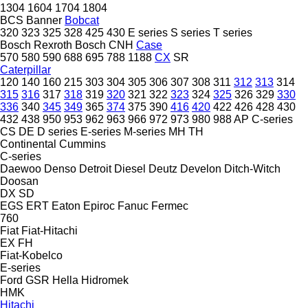
1304
1604
1704
1804
BCS
Banner
Bobcat
320
323
325
328
425
430
E series
S series
T series
Bosch Rexroth
Bosch
CNH
Case
570
580
590
688
695
788
1188
CX
SR
Caterpillar
120
140
160
215
303
304
305
306
307
308
311
312
313
314
315
316
317
318
319
320
321
322
323
324
325
326
329
330
336
340
345
349
365
374
375
390
416
420
422
426
428
430
432
438
950
953
962
963
966
972
973
980
988
AP
C-series
CS
DE
D series
E-series
M-series
MH
TH
Continental
Cummins
C-series
Daewoo
Denso
Detroit Diesel
Deutz
Develon
Ditch-Witch
Doosan
DX
SD
EGS
ERT
Eaton
Epiroc
Fanuc
Fermec
760
Fiat
Fiat-Hitachi
EX
FH
Fiat-Kobelco
E-series
Ford
GSR
Hella
Hidromek
HMK
Hitachi