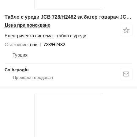
Табло с уреди JCB 728/H2482 за багер товарач JCB 3CX-4CX
Цена при поискване
Електрическа система - табло с уреди
Състояние
нов
728/H2482
Турция
Colbeyoglu