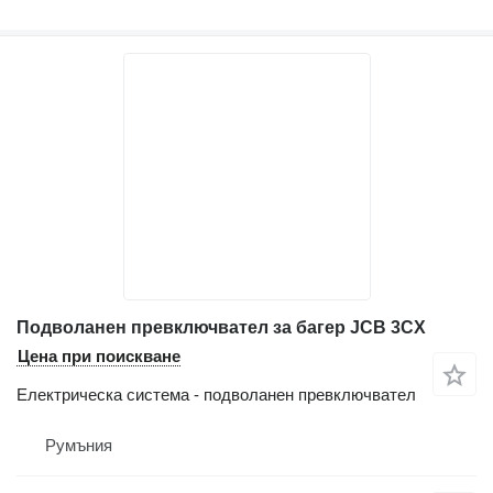
Подволанен превключвател за багер JCB 3CX
Цена при поискване
Електрическа система - подволанен превключвател
Румъния