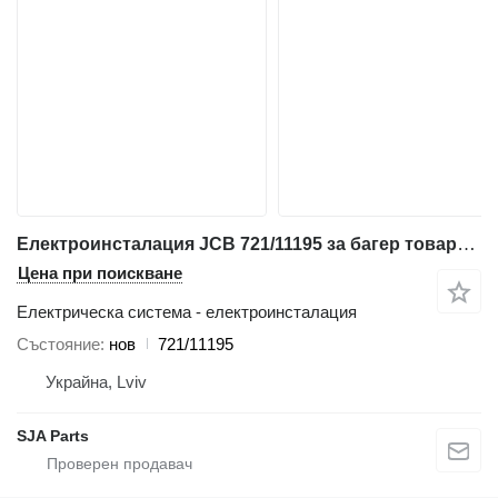
Електроинсталация JCB 721/11195 за багер товарач JCB 3CX, 4CX
Цена при поискване
Електрическа система - електроинсталация
Състояние
нов
721/11195
Украйна, Lviv
SJA Parts