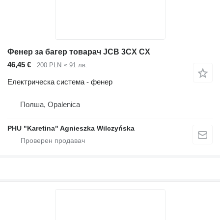
Фенер за багер товарач JCB 3CX CX
46,45 €
200 PLN
≈ 91 лв.
Електрическа система - фенер
Полша, Opalenica
PHU "Karetina" Agnieszka Wilczyńska