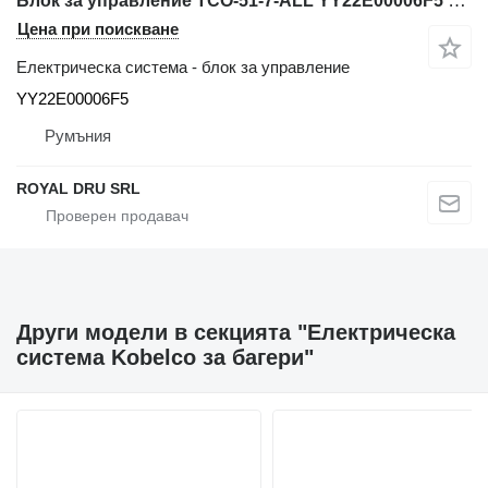
Блок за управление TCO-51-7-ALL YY22E00006F5 за багер Kobelco SK135SR
Цена при поискване
Електрическа система - блок за управление
YY22E00006F5
Румъния
ROYAL DRU SRL
Други модели в секцията "Електрическа
система Kobelco за багери"