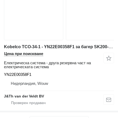
Kobelco TCO-34-1 - YN22E00358F1 за багер SK200-3 SK220-3
Цена при поискване
Електрическа система - друга резервна част на
електрическата система
YN22E00358F1
Нидерландия, Wouw
J&Th van der Veldt BV