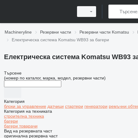
Machineryline
Резервни части
Резервни части Komatsu
Електрическа система Komatsu WB93 за багери
Електрическа система Komatsu WB93 з
Търсене
(номер по каталог, марка, модел, резервни части)
Категория
блоки за управление
датчици
стартери
генератори
ремъчни обте
Категория на техниката
строителна техника
багери
багери товарачи
Вид на резервната част
оригинална резервна част