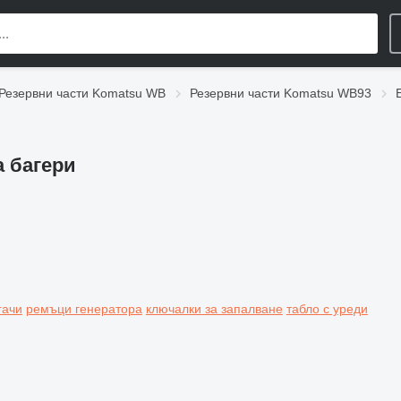
Резервни части Komatsu WB
Резервни части Komatsu WB93
а багери
гачи
ремъци генератора
ключалки за запалване
табло с уреди