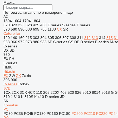
Марка
По това запитване не е намерено нищо
AX
1304
1604
1704
1804
320
323
325
328
425
430
E series
S series
T series
570
580
590
688
695
788
1188
CX
SR
Caterpillar
120
140
160
215
303
304
305
306
307
308
311
312
313
314
315
31
963
966
972
973
980
988
AP
C-series
CS
DE
D series
E-series
M-se
C-series
DX
SD
760
EX
FH
E-series
HMK
Hitachi
EX
ZW
ZX
Zaxis
806
906
R-series
Robex
JCB
1CX
2CX
3CX
4CX
110
205
220X
403
520
926
8010
8014
8018
G-S
310 J
310 K
310S K
410
D-series
JD
SK
Komatsu
PC
PC30
PC35
PC45
PC130
PC160
PC180
PC200
PC210
PC220
PC24
PW