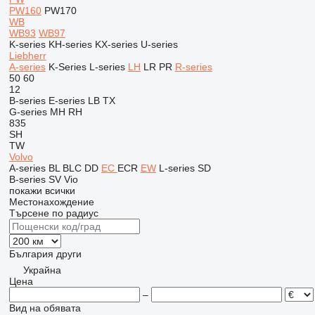
PW160
PW170
WB
WB93
WB97
K-series
KH-series
KX-series
U-series
Liebherr
A-series
K-Series
L-series
LH
LR
PR
R-series
50
60
12
B-series
E-series
LB
TX
G-series
MH
RH
835
SH
TW
Volvo
A-series
BL
BLC
DD
EC
ECR
EW
L-series
SD
B-series
SV
Vio
покажи всички
Местонахождение
Търсене по радиус
България
други
Украйна
Цена
–
Вид на обявата