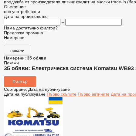
продажба
от производителя
лизинг
кредит
на вноски
trade-in (б
Състояние
нов
употребявани
Дата на производство
–
Няма достатъчно филтри?
Предложи промяна
Намерени:
-
покажи
Намерени:
35 обяви
Покажи
35 обяви:
Електрическа система Komatsu WB93 
Филтър
Сортиране
:
Дата на публикуване
Дата на публикуване
Първо скъпите
Първо евтините
Дата на про