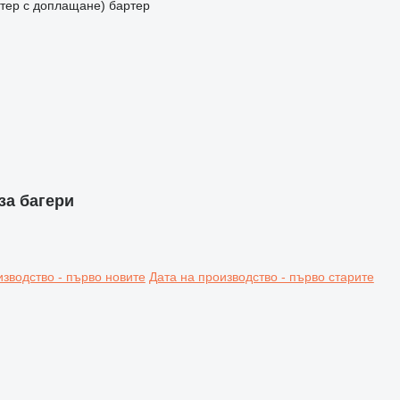
артер с доплащане)
бартер
за багери
изводство - първо новите
Дата на производство - първо старите