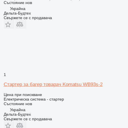
Състояние
нов
Украйна
Дельта-Будтех
Свържете се с продавача
1
Стартер за багер товарач Komatsu WB93s-2
Цена при поискване
Електрическа система - стартер
Състояние
нов
Украйна
Дельта-Будтех
Свържете се с продавача