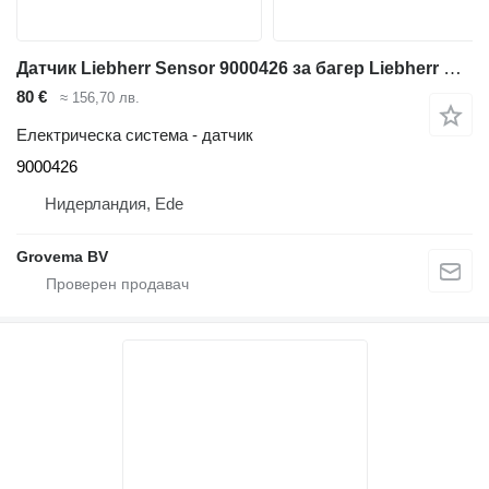
Датчик Liebherr Sensor 9000426 за багер Liebherr R926 COMP / R946 LC / R946 NLC / R950 / A904C Li / A316 Li / A314 Li / A312 Li / A944C Li / A914C li / A934C Li / A924C Li / A900C / LH35 M / LH50 M / LH40 M / LH50 MHR
80 €
≈ 156,70 лв.
Електрическа система - датчик
9000426
Нидерландия, Ede
Grovema BV