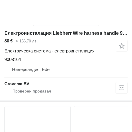
Електроинсталация Liebherr Wire harness handle 9003164 за багер Liebherr A904C Li / A316 Li / A314 Li
80 €
≈ 156,70 лв.
Електрическа система - електроинсталация
9003164
Нидерландия, Ede
Grovema BV