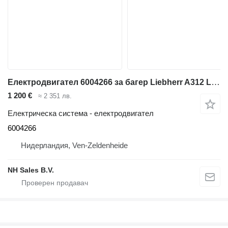
Електродвигател 6004266 за багер Liebherr A312 Li / A314 Li / A316 Li / A900B Li / A900C Li
1 200 €
≈ 2 351 лв.
Електрическа система - електродвигател
6004266
Нидерландия, Ven-Zeldenheide
NH Sales B.V.