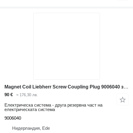
Magnet Coil Liebherr Screw Coupling Plug 9006040 за багер Liebherr A900C Li / A316 Li / A316 / A314 Li / A312 / A312 Li / A900C Li EDC / A900C / A310 / A311 Li / A900C ZW
90 €
≈ 176,30 лв.
Електрическа система - друга резервна част на
електрическата система
9006040
Нидерландия, Ede