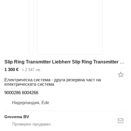
Slip Ring Transmitter Liebherr Slip Ring Transmitter 9000286 за багер Liebherr A312 Li /A314 Li/A316 Li /A900B Li/A900C Li /A904C Li/A904 Li/A914 Li/A914B Li/A914C li/A924 li/A924B Li/A924C Li/A934 Li/A934B Li/A934C Li/A944B Li/A944C Li/A944 Li/A954B Li/A954C Li/A974B
1 300 €
≈ 2 547 лв.
Електрическа система - друга резервна част на
електрическата система
9000286 6004266
Нидерландия, Ede
Grovema BV