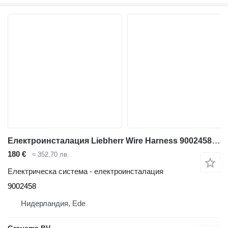
Електроинсталация Liebherr Wire Harness 9002458 за багер Liebherr A904 Li / A314 Li / A312 Li
180 €
≈ 352,70 лв.
Електрическа система - електроинсталация
9002458
Нидерландия, Ede