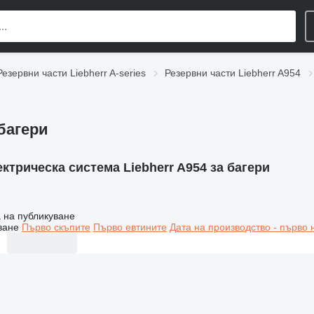
Резервни части Liebherr A-series
Резервни части Liebherr A954
 багери
ктрическа система Liebherr A954 за багери
 на публикуване
ване
Първо скъпите
Първо евтините
Дата на производство - първо 