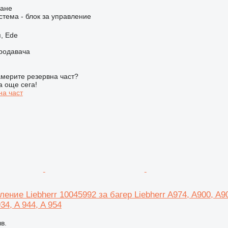
ване
стема - блок за управление
, Ede
продавача
мерите резервна част?
а още сега!
на част
ение Liebherr 10045992 за багер Liebherr A974, A900, A904
934, A 944, A 954
в.