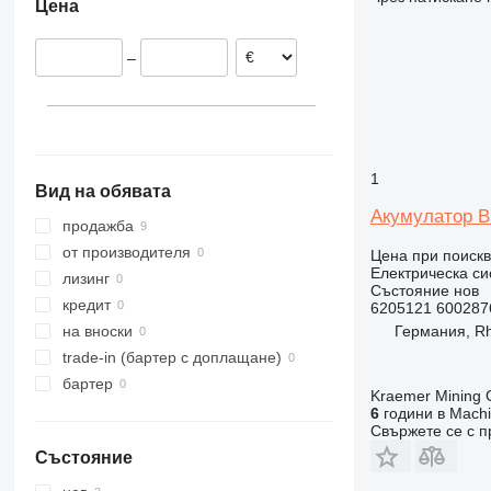
Цена
318
A922
L 574
R918
319
A924
L 576
R920
–
320
A932
L 580
R922
321
A934
R924
322
A944
R926
323
A954
R930
324
R932
1
Вид на обявата
325
R934
Акумулатор Ba
326
R936
продажба
329
R942
от производителя
Цена при поиск
Електрическа си
330
R944
лизинг
Състояние
нов
336
R946
кредит
6205121 600287
340
R954
Германия, R
на вноски
345
R964
trade-in (бартер с доплащане)
349
R974
бартер
Kraemer Mining
365
R984
6
години в Machi
Свържете се с 
374
Състояние
375
390