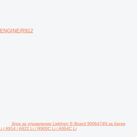
D ENGINE/R912
блок за управление Liebherr E-Board 9006474N за багер
Li / A914 / A922 Li / R900C Li / A954C Li