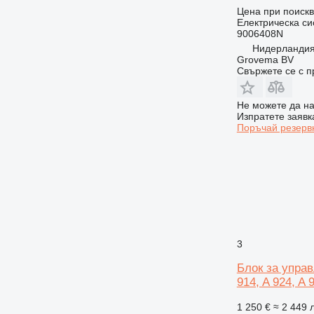
Цена при поиск
Електрическа си
9006408N
Нидерландия
Grovema BV
Свържете се с 
Не можете да на
Изпратете заявк
Поръчай резерв
3
Блок за управл
914, A 924, A 
1 250 €
≈ 2 449 л