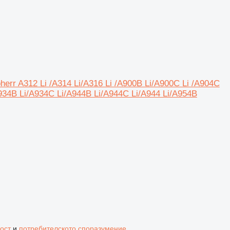
bherr A312 Li /A314 Li/A316 Li /A900B Li/A900C Li /A904C
A934B Li/A934C Li/A944B Li/A944C Li/A944 Li/A954B
ост
и
потребителското споразумение
.