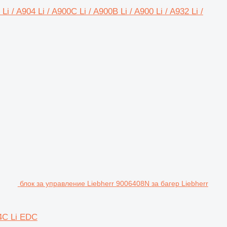
/ A904 Li / A900C Li / A900B Li / A900 Li / A932 Li /
блок за управление Liebherr 9006408N за багер Liebherr
54C Li EDC