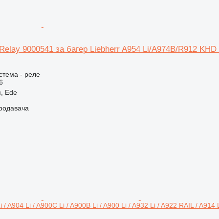
 Relay 9000541 за багер Liebherr A954 Li/A974B/R912 KH
.
стема - реле
6
, Ede
продавача
 / A904 Li / A900C Li / A900B Li / A900 Li / A932 Li / A922 RAIL / A914 