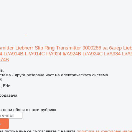
smitter Liebherr Slip Ring Transmitter 9000286 за багер Lie
4 Li/A914B Li/A914C li/A924 li/A924B Li/A924C Li/A934 Li/
974B
в.
стема - друга резервна част на електрическата система
6
, Ede
продавача
а нови обяви от тази рубрика
е
на бутона вие се съгласявате с нашата
политика за конфиденциалн