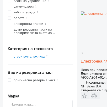
блоки за управление
акумулатори
табло с уреди
релета
електронни платки
други резервни части на
електрическата система
Категория на техниката
3
строителна техника
Електронна пл
багери
Цена при поиск
Вид на резервната част
Електрическа си
A900 A904 A914 
оригинална резервна част
Нидерландия
NH Sales B.V.
Свържете се с 
Марка