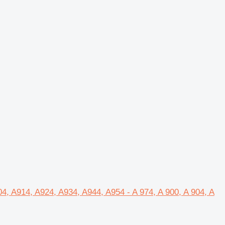
, A914, A924, A934, A944, A954 - A 974, A 900, A 904, A