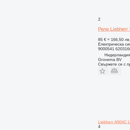
C-series
CS
DE
2
D series
Реле Liebherr
E-series
M-series
85 €
≈ 166,50 лв
MH
Електрическа си
9000541 620316
TH
Нидерландия
Grovema BV
Свържете се с 
Liebherr A904C Li
4