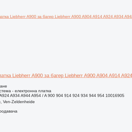
атка Liebherr A900 за багер Liebherr A900 A904 A914 A92
ване
стема - електронна платка
A924 A934 A944 A954 / A 900 904 914 924 934 944 954 10016905
, Ven-Zeldenheide
продавача