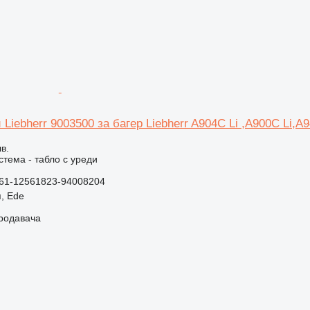
 Liebherr 9003500 за багер Liebherr A904C Li ,A900C Li,A9
в.
стема - табло с уреди
61-12561823-94008204
, Ede
продавача