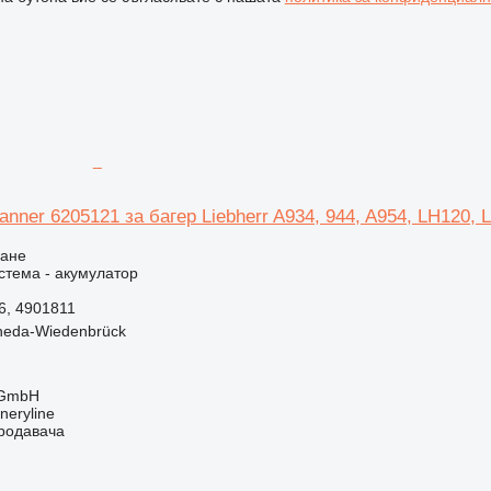
nner 6205121 за багер Liebherr A934, 944, A954, LH120, 
ване
стема - акумулатор
6, 4901811
heda-Wiedenbrück
 GmbH
neryline
продавача