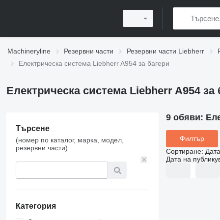
Machineryline
Резервни части
Резервни части Liebherr
Електрическа система Liebherr A954 за багери
Електрическа система Liebherr A954 за
9 обяви:
Еле
Търсене
Филтър
(номер по каталог, марка, модел,
резервни части)
Сортиране
:
Дата
Дата на публику
Категория