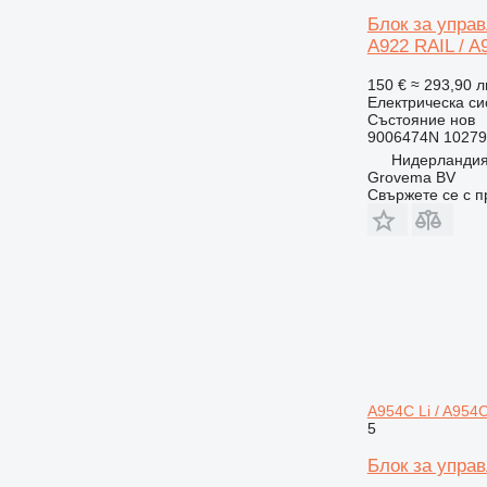
Блок за управл
A922 RAIL / A9
150 €
≈ 293,90 л
Електрическа си
Състояние
нов
9006474N 10279
Нидерландия
Grovema BV
Свържете се с 
A954C Li / A954
5
Блок за управ