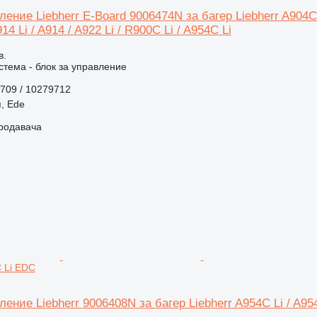
ение Liebherr E-Board 9006474N за багер Liebherr A904C Li 
14 Li / A914 / A922 Li / R900C Li / A954C Li
в.
стема - блок за управление
709 / 10279712
, Ede
продавача
C Li EDC
ление Liebherr 9006408N за багер Liebherr A954C Li / A9