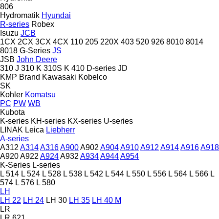
806
Hydromatik
Hyundai
R-series
Robex
Isuzu
JCB
1CX
2CX
3CX
4CX
110
205
220X
403
520
926
8010
8014
8018
G-Series
JS
JSB
John Deere
310 J
310 K
310S K
410
D-series
JD
KMP Brand
Kawasaki
Kobelco
SK
Kohler
Komatsu
PC
PW
WB
Kubota
K-series
KH-series
KX-series
U-series
LINAK
Leica
Liebherr
A-series
A312
A314
A316
A900
A902
A904
A910
A912
A914
A916
A918
A920
A922
A924
A932
A934
A944
A954
K-Series
L-series
L 514
L 524
L 528
L 538
L 542
L 544
L 550
L 556
L 564
L 566
L
574
L 576
L 580
LH
LH 22
LH 24
LH 30
LH 35
LH 40 M
LR
LR 621