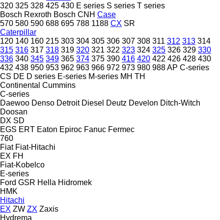
320
325
328
425
430
E series
S series
T series
Bosch Rexroth
Bosch
CNH
Case
570
580
590
688
695
788
1188
CX
SR
Caterpillar
120
140
160
215
303
304
305
306
307
308
311
312
313
314
315
316
317
318
319
320
321
322
323
324
325
326
329
330
336
340
345
349
365
374
375
390
416
420
422
426
428
430
432
438
950
953
962
963
966
972
973
980
988
AP
C-series
CS
DE
D series
E-series
M-series
MH
TH
Continental
Cummins
C-series
Daewoo
Denso
Detroit Diesel
Deutz
Develon
Ditch-Witch
Doosan
DX
SD
EGS
ERT
Eaton
Epiroc
Fanuc
Fermec
760
Fiat
Fiat-Hitachi
EX
FH
Fiat-Kobelco
E-series
Ford
GSR
Hella
Hidromek
HMK
Hitachi
EX
ZW
ZX
Zaxis
Hydrema