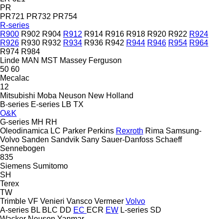
PR
PR721
PR732
PR754
R-series
R900
R902
R904
R912
R914
R916
R918
R920
R922
R924
R926
R930
R932
R934
R936
R942
R944
R946
R954
R964
R974
R984
Linde
MAN
MST
Massey Ferguson
50
60
Mecalac
12
Mitsubishi
Moba
Neuson
New Holland
B-series
E-series
LB
TX
O&K
G-series
MH
RH
Oleodinamica LC
Parker
Perkins
Rexroth
Rima
Samsung-
Volvo
Sanden
Sandvik
Sany
Sauer-Danfoss
Schaeff
Sennebogen
835
Siemens
Sumitomo
SH
Terex
TW
Trimble
VF Venieri
Vansco
Vermeer
Volvo
A-series
BL
BLC
DD
EC
ECR
EW
L-series
SD
Wacker Neuson
Yanmar