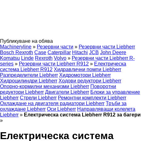
Публикуване на обява
Machineryline
»
Резервни части
»
Резервни части Liebherr
Bosch Rexroth
Case
Caterpillar
Hitachi
JCB
John Deere
Komatsu
Linde
Rexroth
Volvo
»
Резервни части Liebherr R-
series
»
Резервни части Liebherr R912
»
Електрическа
система Liebherr R912
Хидравлични помпи Liebherr
Разпределители Liebherr
Хидромотори Liebherr
Хидроцилиндри Liebherr
Ходови редуктори Liebherr
Опорно-кормилни механизми Liebherr
Поворотни
редуктори Liebherr
Двигатели Liebherr
Блоки за управление
Liebherr
Стрели Liebherr
Ремонтни комплекти Liebherr
Охлаждане на двигателя радиатори Liebherr
Тръби за
охлаждане Liebherr
Оси Liebherr
Направляващи колелета
Liebherr
»
Електрическа система Liebherr R912 за багери
»
Електрическа система