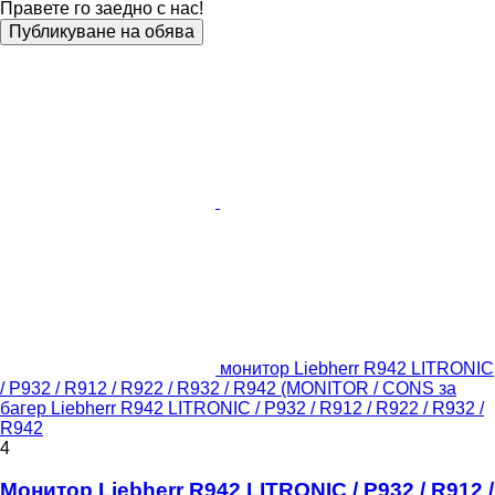
Правете го заедно с нас!
Публикуване на обява
монитор Liebherr R942 LITRONIC
/ P932 / R912 / R922 / R932 / R942 (MONITOR / CONS за
багер Liebherr R942 LITRONIC / P932 / R912 / R922 / R932 /
R942
4
Монитор Liebherr R942 LITRONIC / P932 / R912 /