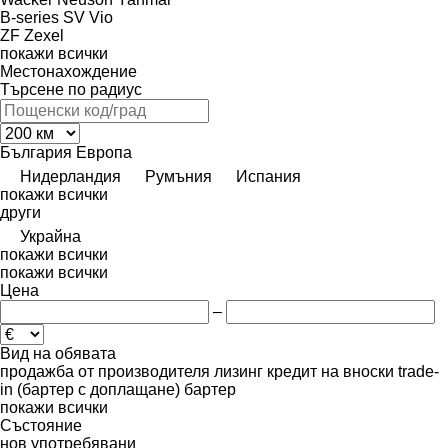
B-series
SV
Vio
ZF
Zexel
покажи всички
Местонахождение
Търсене по радиус
България
Европа
Нидерландия
Румъния
Испания
покажи всички
други
Украйна
покажи всички
покажи всички
Цена
–
Вид на обявата
продажба
от производителя
лизинг
кредит
на вноски
trade-
in (бартер с доплащане)
бартер
покажи всички
Състояние
нов
употребявани