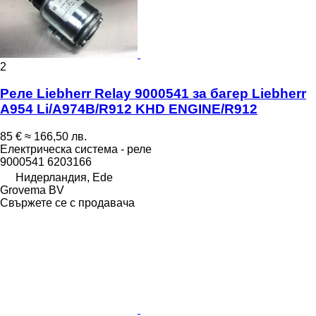
2
Реле Liebherr Relay 9000541 за багер Liebherr
A954 Li/A974B/R912 KHD ENGINE/R912
85 €
≈ 166,50 лв.
Електрическа система - реле
9000541 6203166
Нидерландия, Ede
Grovema BV
Свържете се с продавача