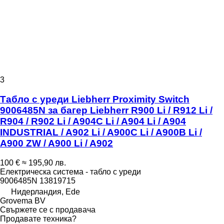
3
Табло с уреди Liebherr Proximity Switch
9006485N за багер Liebherr R900 Li / R912 Li /
R904 / R902 Li / A904C Li / A904 Li / A904
INDUSTRIAL / A902 Li / A900C Li / A900B Li /
A900 ZW / A900 Li / A902
100 €
≈ 195,90 лв.
Електрическа система - табло с уреди
9006485N 13819715
Нидерландия, Ede
Grovema BV
Свържете се с продавача
Продавате техника?