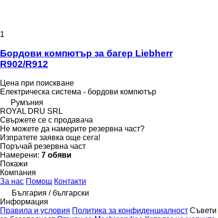
1
Бордови компютър за багер Liebherr
R902/R912
Цена при поискване
Електрическа система - бордови компютър
Румъния
ROYAL DRU SRL
Свържете се с продавача
Не можете да намерите резервна част?
Изпратете заявка още сега!
Поръчай резервна част
Намерени:
7 обяви
Покажи
Компания
За нас
Помощ
Контакти
България / български
Информация
Правила и условия
Политика за конфиденциалност
Съвети