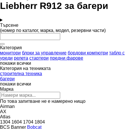
Liebherr R912 за багери
Търсене
(номер по каталог, марка, модел, резервни части)
Категория
монитори
блоки за управление
бордови компютри
табло с
уреди
релета
стартери
предни фарове
покажи всички
Категория на техниката
строителна техника
багери
покажи всички
Марка
По това запитване не е намерено нищо
Airman
AX
Atlas
1304
1604
1704
1804
BCS
Banner
Bobcat