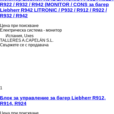
R922 / R932 / R942 (MONITOR / CONS за багер
Liebherr R942 LITRONIC / P932 / R912 / R922 /
R932 / R942
Цена при поискване
Електрическа система - монитор
Испания, Uxes
TALLERES A.CAPELÁN S.L.
Свържете се с продавача
1
Блок за управление за багер Liebherr R912,
R914, R924
Цена при поискване