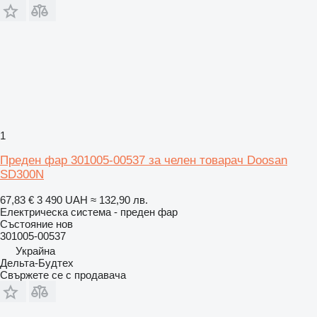
1
Преден фар 301005-00537 за челен товарач Doosan
SD300N
67,83 €
3 490 UAH
≈ 132,90 лв.
Електрическа система - преден фар
Състояние
нов
301005-00537
Украйна
Дельта-Будтех
Свържете се с продавача