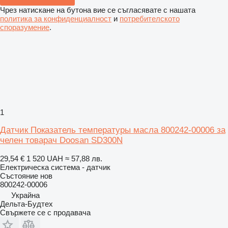
Чрез натискане на бутона вие се съгласявате с нашата
политика за конфиденциалност
и
потребителското
споразумение
.
1
Датчик Показатель температуры масла 800242-00006 за
челен товарач Doosan SD300N
29,54 €
1 520 UAH
≈ 57,88 лв.
Електрическа система - датчик
Състояние
нов
800242-00006
Украйна
Дельта-Будтех
Свържете се с продавача