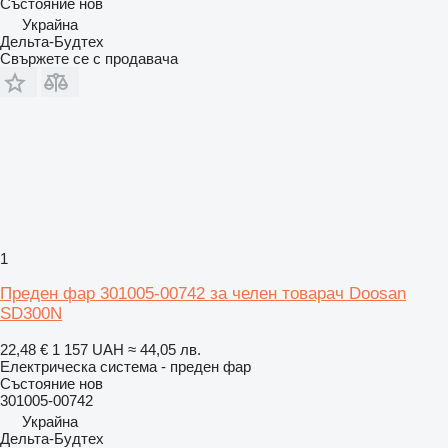
Състояние
нов
Украйна
Дельта-Будтех
Свържете се с продавача
1
Преден фар 301005-00742 за челен товарач Doosan
SD300N
22,48 €
1 157 UAH
≈ 44,05 лв.
Електрическа система - преден фар
Състояние
нов
301005-00742
Украйна
Дельта-Будтех