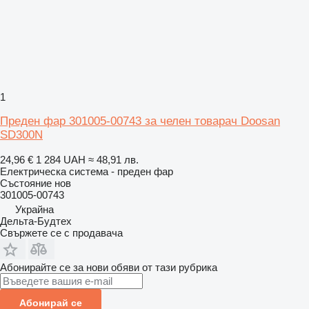
1
Преден фар 301005-00743 за челен товарач Doosan
SD300N
24,96 €
1 284 UAH
≈ 48,91 лв.
Електрическа система - преден фар
Състояние
нов
301005-00743
Украйна
Дельта-Будтех
Свържете се с продавача
Абонирайте се за нови обяви от тази рубрика
Абонирай се