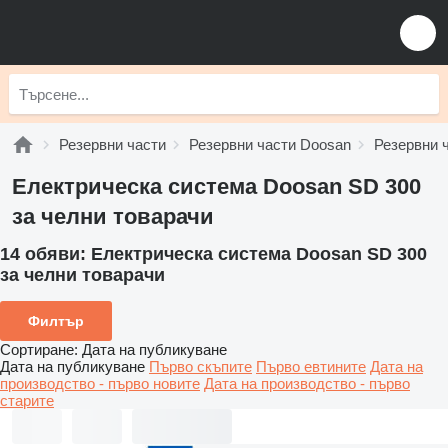
Резервни части
Резервни части Doosan
Резервни 
Електрическа система Doosan SD 300
за челни товарачи
14 обяви:
Електрическа система Doosan SD 300
за челни товарачи
Филтър
Сортиране
:
Дата на публикуване
Дата на публикуване
Първо скъпите
Първо евтините
Дата на
производство - първо новите
Дата на производство - първо
старите