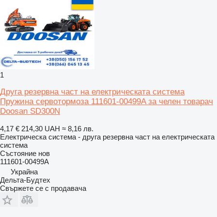
1
Друга резервна част на електрическата система
Пружина сервотормоза 111601-00499A за челен товарач
Doosan SD300N
4,17 €
214,30 UAH
≈ 8,16 лв.
Електрическа система - друга резервна част на електрическата
система
Състояние
нов
111601-00499A
Украйна
Дельта-Будтех
Свържете се с продавача