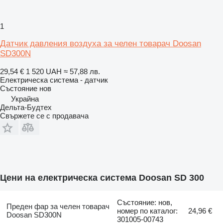
1
Датчик давления воздуха за челен товарач Doosan
SD300N
29,54 €
1 520 UAH
≈ 57,88 лв.
Електрическа система - датчик
Състояние
нов
Украйна
Дельта-Будтех
Свържете се с продавача
Цени на електрическа система Doosan SD 300
Състояние: нов,
Преден фар за челен товарач
номер по каталог:
24,96 €
Doosan SD300N
301005-00743