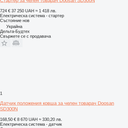
Стартер за челен товарач Doosan SD300N
724 €
37 250 UAH
≈ 1 418 лв.
Електрическа система - стартер
Състояние
нов
Украйна
Дельта-Будтех
Свържете се с продавача
1
Датчик положения ковша за челен товарач Doosan
SD300N
168,50 €
8 670 UAH
≈ 330,20 лв.
Електрическа система - датчик