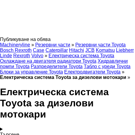
Публикуване на обява
Machineryline
»
Резервни части
»
Резервни части Toyota
Bosch Rexroth
Case
Caterpillar
Hitachi
JCB
Komatsu
Liebherr
Linde
Rexroth
Volvo
»
Електрическа система Toyota
Охлаждане на двигателя радиатори Toyota
Хидравлични
помпи Toyota
Разпределители Toyota
Табло с уреди Toyota
Блоки за управление Toyota
Електродвигатели Toyota
»
Електрическа система Toyota за дизелови мотокари
»
Електрическа система
Toyota за дизелови
мотокари
Търсене