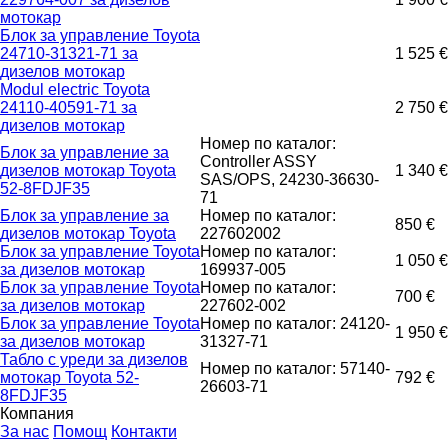
мотокар
Блок за управление Toyota
24710-31321-71 за
1 525 €
дизелов мотокар
Modul electric Toyota
24110-40591-71 за
2 750 €
дизелов мотокар
Номер по каталог:
Блок за управление за
Controller ASSY
дизелов мотокар Toyota
1 340 €
SAS/OPS, 24230-36630-
52-8FDJF35
71
Блок за управление за
Номер по каталог:
850 €
дизелов мотокар Toyota
227602002
Блок за управление Toyota
Номер по каталог:
1 050 €
за дизелов мотокар
169937-005
Блок за управление Toyota
Номер по каталог:
700 €
за дизелов мотокар
227602-002
Блок за управление Toyota
Номер по каталог: 24120-
1 950 €
за дизелов мотокар
31327-71
Табло с уреди за дизелов
Номер по каталог: 57140-
мотокар Toyota 52-
792 €
26603-71
8FDJF35
Компания
За нас
Помощ
Контакти