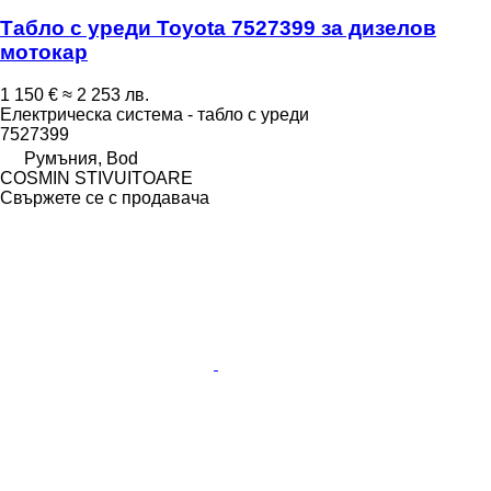
Табло с уреди Toyota 7527399 за дизелов
мотокар
1 150 €
≈ 2 253 лв.
Електрическа система - табло с уреди
7527399
Румъния, Bod
COSMIN STIVUITOARE
Свържете се с продавача