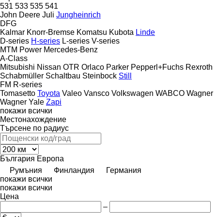
531
533
535
541
John Deere
Juli
Jungheinrich
DFG
Kalmar
Knorr-Bremse
Komatsu
Kubota
Linde
D-series
H-series
L-series
V-series
MTM Power
Mercedes-Benz
A-Class
Mitsubishi
Nissan
OTR
Orlaco
Parker
Pepperl+Fuchs
Rexroth
Schabmüller
Schaltbau
Steinbock
Still
FM
R-series
Tomasetto
Toyota
Valeo
Vansco
Volkswagen
WABCO
Wagner
Wagner
Yale
Zapi
покажи всички
Местонахождение
Търсене по радиус
България
Европа
Румъния
Финландия
Германия
покажи всички
покажи всички
Цена
–