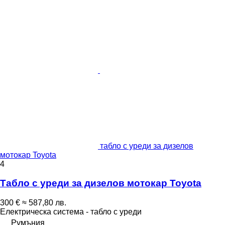
табло с уреди за дизелов
мотокар Toyota
4
Табло с уреди за дизелов мотокар Toyota
300 €
≈ 587,80 лв.
Електрическа система - табло с уреди
Румъния