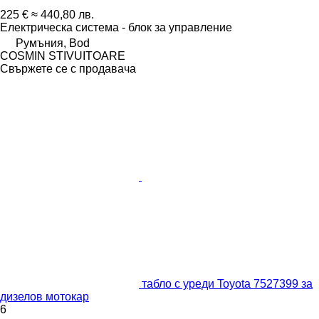
225 €
≈ 440,80 лв.
Електрическа система - блок за управление
Румъния, Bod
COSMIN STIVUITOARE
Свържете се с продавача
табло с уреди Toyota 7527399 за
дизелов мотокар
6