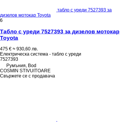
табло с уреди 7527393 за
дизелов мотокар Toyota
6
Табло с уреди 7527393 за дизелов мотокар
Toyota
475 €
≈ 930,60 лв.
Електрическа система - табло с уреди
7527393
Румъния, Bod
COSMIN STIVUITOARE
Свържете се с продавача