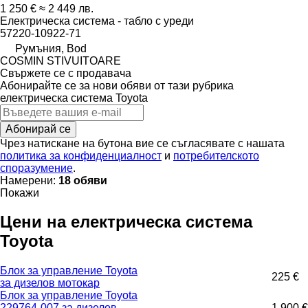
1 250 €
≈ 2 449 лв.
Електрическа система - табло с уреди
57220-10922-71
Румъния, Bod
COSMIN STIVUITOARE
Свържете се с продавача
Абонирайте се за нови обяви от тази рубрика
електрическа система
Toyota
Абонирай се
Чрез натискане на бутона вие се съгласявате с нашата
политика за конфиденциалност
и
потребителското
споразумение
.
Намерени:
18 обяви
Покажи
Цени на електрическа система
Toyota
Блок за управление Toyota
225 €
за дизелов мотокар
Блок за управление Toyota
229764-007 за дизелов
1 900 €