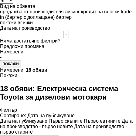
Вид на обявата
продажба
от производителя
лизинг
кредит
на вноски
trade-
in (бартер с доплащане)
бартер
покажи всички
Дата на производство
–
Няма достатъчно филтри?
Предложи промяна
Намерени:
-
покажи
Намерени:
18 обяви
Покажи
18 обяви:
Електрическа система
Toyota за дизелови мотокари
Филтър
Сортиране
:
Дата на публикуване
Дата на публикуване
Първо скъпите
Първо евтините
Дата
на производство - първо новите
Дата на производство -
първо старите