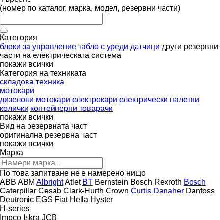
(номер по каталог, марка, модел, резервни части)
Категория
блоки за управление
табло с уреди
датчици
други резервни
части на електрическата система
покажи всички
Категория на техниката
складова техника
мотокари
дизелови мотокари
електрокари
електрически палетни
колички
контейнерни товарачи
покажи всички
Вид на резервната част
оригинална резервна част
покажи всички
Марка
По това запитване не е намерено нищо
ABB
ABM
Albright
Atlet
BT
Bernstein
Bosch Rexroth
Bosch
Caterpillar
Cesab
Clark-Hurth
Crown
Curtis
Danaher
Danfoss
Deutronic
EGS
Fiat
Hella
Hyster
H-series
Impco
Iskra
JCB