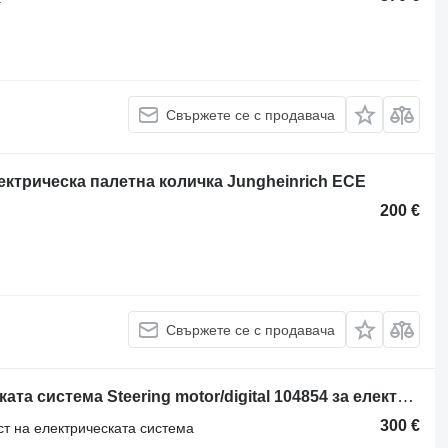
Свържете се с продавача
ектрическа палетна количка Jungheinrich ECE
200 €
Свържете се с продавача
Друга резервна част на електрическата система Steering motor/digital 104854 за електрическа палетна количка Jungheinrich ERE 220
300 €
ст на електрическата система