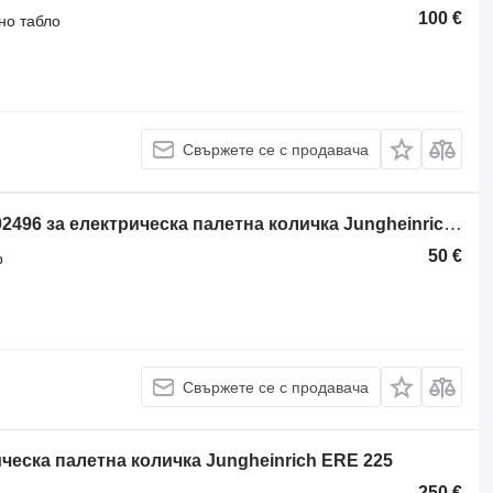
100 €
но табло
Свържете се с продавача
Корпус на конектор Jungheinrich 102496 за електрическа палетна количка Jungheinrich ESE 530
50 €
р
Свържете се с продавача
ческа палетна количка Jungheinrich ERE 225
250 €