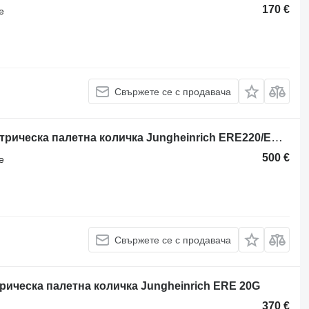
170 €
е
Свържете се с продавача
Блок за управление E00034 за електрическа палетна количка Jungheinrich ERE220/ERD16-20
500 €
е
Свържете се с продавача
рическа палетна количка Jungheinrich ERE 20G
370 €
а