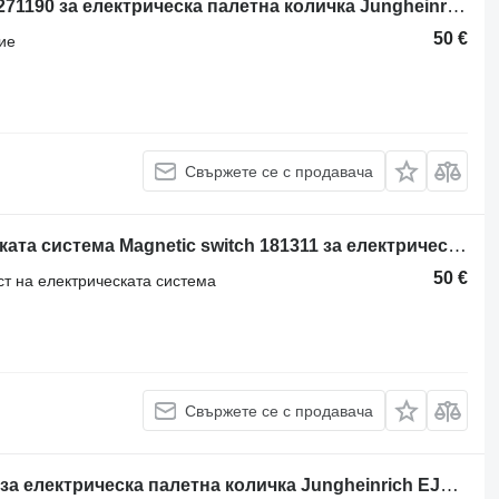
Бутон за управление Jungheinrich 271190 за електрическа палетна количка Jungheinrich ERE 20
50 €
ие
Свържете се с продавача
Друга резервна част на електрическата система Magnetic switch 181311 за електрическа палетна количка Jungheinrich ECE 225
50 €
ст на електрическата система
Свържете се с продавача
Корпус за арматурно табло 198469 за електрическа палетна количка Jungheinrich EJE20