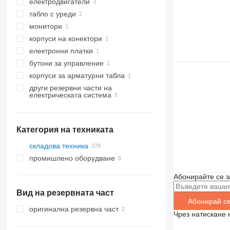
електродвигатели
табло с уреди
монитори
корпуси на конектори
електронни платки
бутони за управление
корпуси за арматурни табла
други резервни части на
електрическата система
Категория на техниката
складова техника
промишлено оборудване
мотокари
дизелови мотокари
Абонирайте се з
бензинови мотокари
Вид на резервната част
електрокари
Абонирай с
газокари
оригинална резервна част
Чрез натискане 
електрически палетни колички