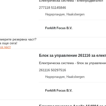
Електрическа система - електродвигател
277118 51145846
Нидерландия, Haaksbergen
Forklift Focus B.V.
мерите резервна част?
а още сега!
на част
Блок за управление 261116 за елек
Електрическа система - блок за управлени
261116 50297516
Нидерландия, Haaksbergen
Forklift Focus B.V.