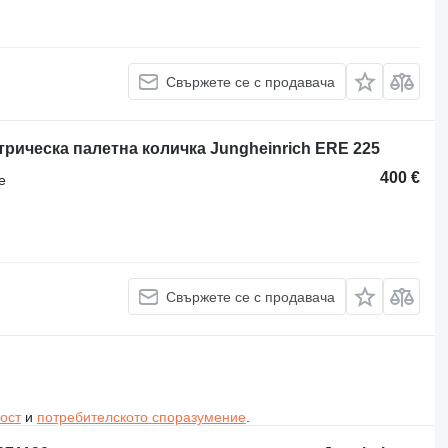
Свържете се с продавача
трическа палетна количка Jungheinrich ERE 225
400 €
е
Свържете се с продавача
ост
и
потребителското споразумение
.