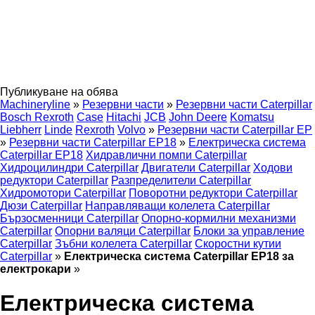
Публикуване на обява
Machineryline
»
Резервни части
»
Резервни части Caterpillar
Bosch Rexroth
Case
Hitachi
JCB
John Deere
Komatsu
Liebherr
Linde
Rexroth
Volvo
»
Резервни части Caterpillar EP
»
Резервни части Caterpillar EP18
»
Електрическа система
Caterpillar EP18
Хидравлични помпи Caterpillar
Хидроцилиндри Caterpillar
Двигатели Caterpillar
Ходови
редуктори Caterpillar
Разпределители Caterpillar
Хидромотори Caterpillar
Поворотни редуктори Caterpillar
Дюзи Caterpillar
Направляващи колелета Caterpillar
Бързосменници Caterpillar
Опорно-кормилни механизми
Caterpillar
Опорни валяци Caterpillar
Блоки за управление
Caterpillar
Зъбни колелета Caterpillar
Скоростни кутии
Caterpillar
»
Електрическа система Caterpillar EP18 за
електрокари
»
Електрическа система