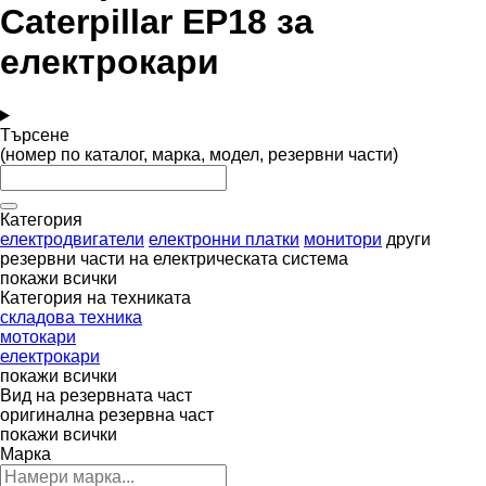
Caterpillar EP18 за
електрокари
Търсене
(номер по каталог, марка, модел, резервни части)
Категория
електродвигатели
електронни платки
монитори
други
резервни части на електрическата система
покажи всички
Категория на техниката
складова техника
мотокари
електрокари
покажи всички
Вид на резервната част
оригинална резервна част
покажи всички
Марка