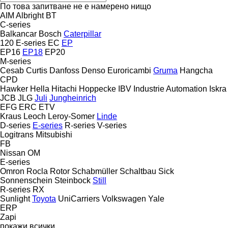
По това запитване не е намерено нищо
AIM
Albright
BT
C-series
Balkancar
Bosch
Caterpillar
120
E-series
EC
EP
EP16
EP18
EP20
M-series
Cesab
Curtis
Danfoss
Denso
Euroricambi
Gruma
Hangcha
CPD
Hawker
Hella
Hitachi
Hoppecke
IBV
Industrie Automation
Iskra
JCB
JLG
Juli
Jungheinrich
EFG
ERC
ETV
Kraus
Leoch
Leroy-Somer
Linde
D-series
E-series
R-series
V-series
Logitrans
Mitsubishi
FB
Nissan
OM
E-series
Omron
Rocla
Rotor
Schabmüller
Schaltbau
Sick
Sonnenschein
Steinbock
Still
R-series
RX
Sunlight
Toyota
UniCarriers
Volkswagen
Yale
ERP
Zapi
покажи всички