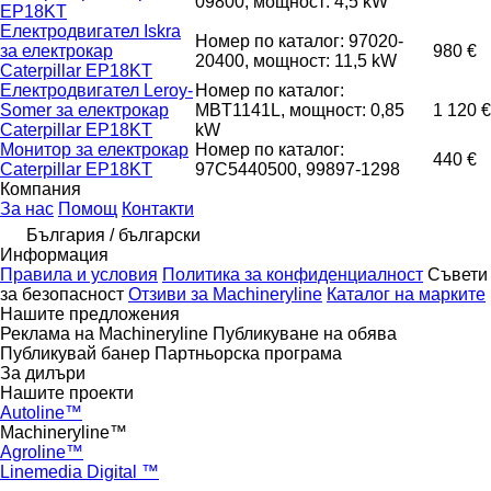
09800, мощност: 4,5 kW
EP18KT
Електродвигател Iskra
Номер по каталог: 97020-
за електрокар
980 €
20400, мощност: 11,5 kW
Caterpillar EP18KT
Електродвигател Leroy-
Номер по каталог:
Somer за електрокар
MBT1141L, мощност: 0,85
1 120 €
Caterpillar EP18KT
kW
Монитор за електрокар
Номер по каталог:
440 €
Caterpillar EP18KT
97C5440500, 99897-1298
Компания
За нас
Помощ
Контакти
България / български
Информация
Правила и условия
Политика за конфиденциалност
Съвети
за безопасност
Отзиви за Machineryline
Каталог на марките
Нашите предложения
Реклама на Machineryline
Публикуване на обява
Публикувай банер
Партньорска програма
За дилъри
Нашите проекти
Autoline™
Machineryline™
Agroline™
Linemedia Digital ™