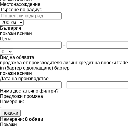
Местонахождение
Търсене по радиус
България
покажи всички
Цена
–
Вид на обявата
продажба
от производителя
лизинг
кредит
на вноски
trade-
in (бартер с доплащане)
бартер
покажи всички
Дата на производство
–
Няма достатъчно филтри?
Предложи промяна
Намерени:
-
покажи
Намерени:
8 обяви
Покажи