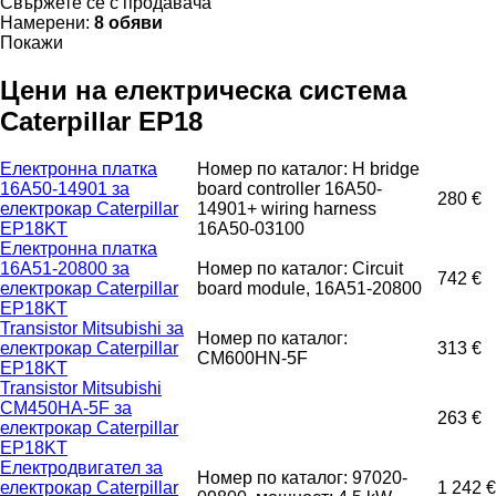
Свържете се с продавача
Намерени:
8 обяви
Покажи
Цени на електрическа система
Caterpillar EP18
Електронна платка
Номер по каталог: H bridge
16A50-14901 за
board controller 16A50-
280 €
електрокар Caterpillar
14901+ wiring harness
EP18KT
16A50-03100
Електронна платка
16A51-20800 за
Номер по каталог: Circuit
742 €
електрокар Caterpillar
board module, 16A51-20800
EP18KT
Transistor Mitsubishi за
Номер по каталог:
електрокар Caterpillar
313 €
CM600HN-5F
EP18KT
Transistor Mitsubishi
CM450HA-5F за
263 €
електрокар Caterpillar
EP18KT
Електродвигател за
Номер по каталог: 97020-
електрокар Caterpillar
1 242 €