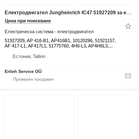
Електродвигател Jungheinrich IC47 51927209 за електрокар Jungheinrich 51927209, AP 416-B1, AP416B1, 10120286, 51921157, AF 417-L1, AF417L1, 51775760, AP 4H6-L3, AP4H6L3, 10120254, IC47
Цена при поискване
Електрическа система - електродвигател
51927209, AP 416-B1, AP416B1, 10120286, 51921157,
AF 417-L1, AF417L1, 51775760, 4H6-L3, AP4H6L3,...
Естония, Tallinn
Eriteh Service OÜ