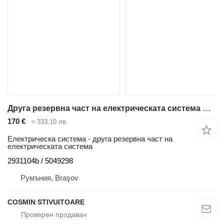
Друга резервна част на електрическата система Contactor 2931104b за електрокар Jungheinrich
170 €
≈ 333,10 лв.
Електрическа система - друга резервна част на
електрическата система
2931104b / 5049298
Румъния, Braşov
COSMIN STIVUITOARE