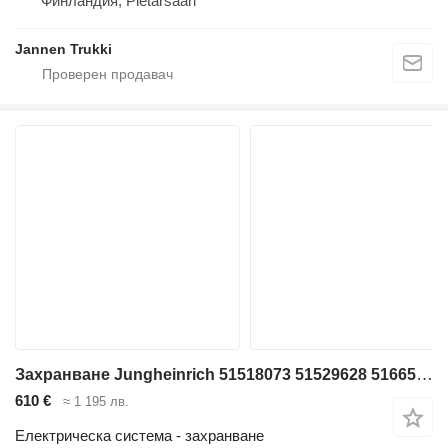
Финландия, Pietarsaari
Jannen Trukki
Захранване Jungheinrich 51518073 51529628 51665293 за електрокар
610 €
≈ 1 195 лв.
Електрическа система - захранване