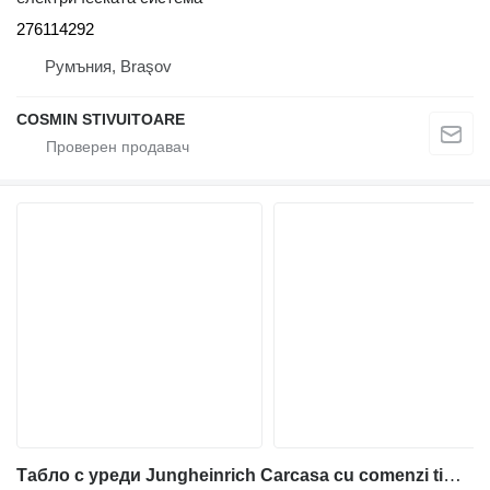
276114292
Румъния, Braşov
COSMIN STIVUITOARE
Табло с уреди Jungheinrich Carcasa cu comenzi timona transpaleta за електрокар