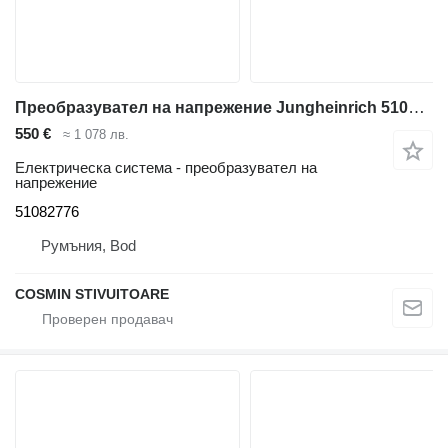
Преобразувател на напрежение Jungheinrich 51082776 за електрокар
550 €
≈ 1 078 лв.
Електрическа система - преобразувател на
напрежение
51082776
Румъния, Bod
COSMIN STIVUITOARE