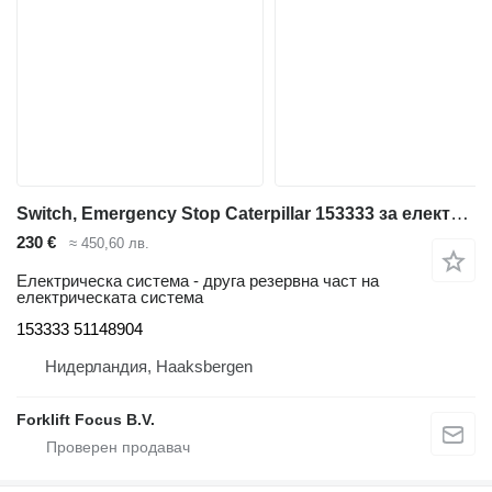
Switch, Emergency Stop Caterpillar 153333 за електрокар Jungheinrich EFG535K/540K/540/545K/545/550
230 €
≈ 450,60 лв.
Електрическа система - друга резервна част на
електрическата система
153333 51148904
Нидерландия, Haaksbergen
Forklift Focus B.V.