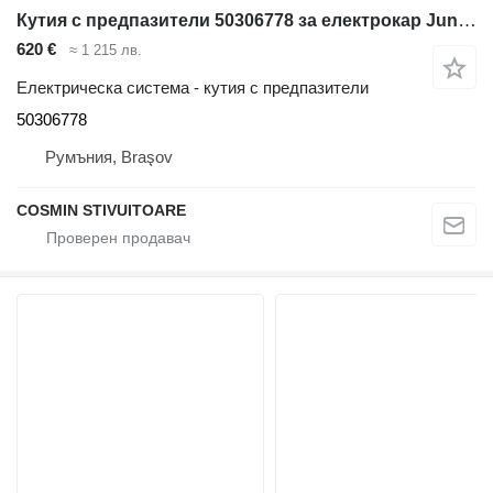
Кутия с предпазители 50306778 за електрокар Jungheinrich
620 €
≈ 1 215 лв.
Електрическа система - кутия с предпазители
50306778
Румъния, Braşov
COSMIN STIVUITOARE