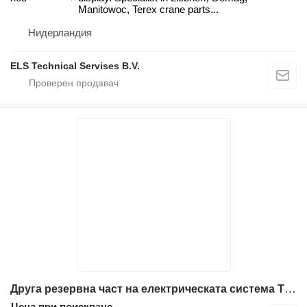
Manitowoc, Terex crane parts...
Нидерландия
ELS Technical Servises B.V.
Друга резервна част на електрическата система Tilt indicator 03041192 за кран Manitowoc
Цена при поискване