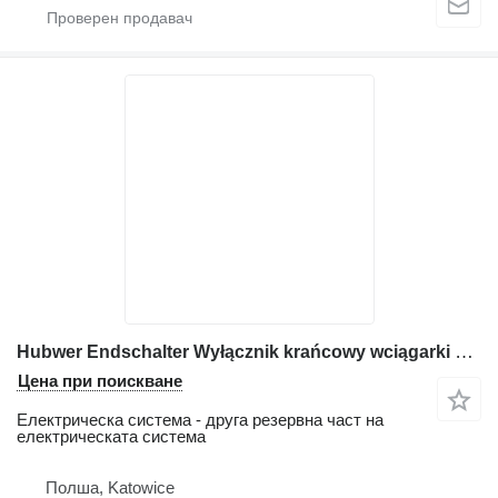
Hubwer Endschalter Wyłącznik krańcowy wciągarki Liebherr за автокран Liebherr LTM 1025, LTM 1030/1 ;LTM 1040/1 ; LTM 1050/1;
Цена при поискване
Електрическа система - друга резервна част на
електрическата система
Полша, Katowice