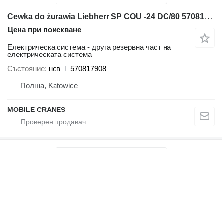
Cewka do żurawia Liebherr SP COU -24 DC/80 570817908 за автокран
Цена при поискване
Електрическа система - друга резервна част на
електрическата система
Състояние
нов
570817908
Полша, Katowice
MOBILE CRANES