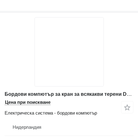
Бордови компютър за кран за всякакви терени Demag AC50, AC100, AC120, AC250, AC300, CH3160, CH3180
Цена при поискване
Електрическа система - бордови компютър
Нидерландия