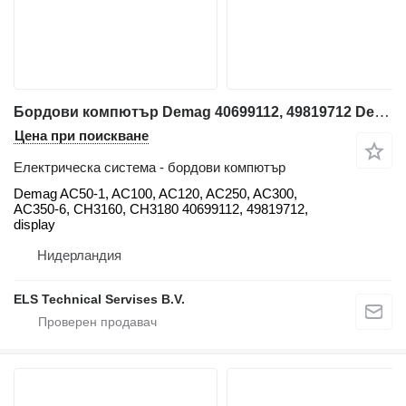
Бордови компютър Demag 40699112, 49819712 Demag за автокран Demag AC50-1, AC100, AC120, AC250, AC300, AC350-6, CH3160, CH3180
Цена при поискване
Електрическа система - бордови компютър
Demag AC50-1, AC100, AC120, AC250, AC300,
AC350-6, CH3160, CH3180 40699112, 49819712,
display
Нидерландия
ELS Technical Servises B.V.