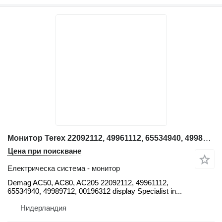
Монитор Terex 22092112, 49961112, 65534940, 49989712, 00196312 Demag за автокран Demag AC50, AC80
Цена при поискване
Електрическа система - монитор
Demag AC50, AC80, AC205 22092112, 49961112,
65534940, 49989712, 00196312 display Specialist in...
Нидерландия