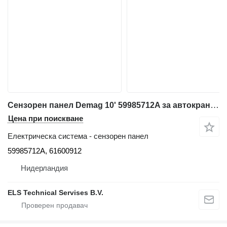
Сензорен панел Demag 10' 59985712A за автокран Demag AC50, AC160, AC200
Цена при поискване
Електрическа система - сензорен панел
59985712A, 61600912
Нидерландия
ELS Technical Servises B.V.