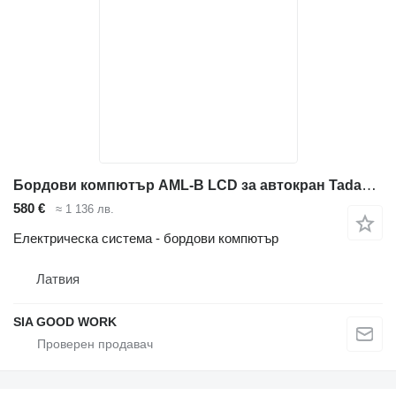
Бордови компютър AML-B LCD за автокран Tadano Faun AML B
580 €
≈ 1 136 лв.
Електрическа система - бордови компютър
Латвия
SIA GOOD WORK