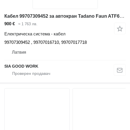
Кабел 99707309452 за автокран Tadano Faun ATF65G-4
900 €
≈ 1 763 лв.
Електрическа система - кабел
99707309452 , 99707016710, 99707017718
Латвия
SIA GOOD WORK