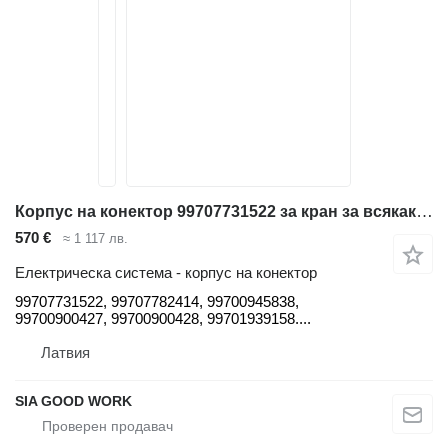
Корпус на конектор 99707731522 за кран за всякакви терени Tadano Faun
570 €
≈ 1 117 лв.
Електрическа система - корпус на конектор
99707731522, 99707782414, 99700945838,
99700900427, 99700900428, 99701939158....
Латвия
SIA GOOD WORK