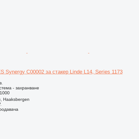
S Synergy C00002 за стакер Linde L14, Series 1173
в.
стема - захранване
1000
, Haaksbergen
.
продавача