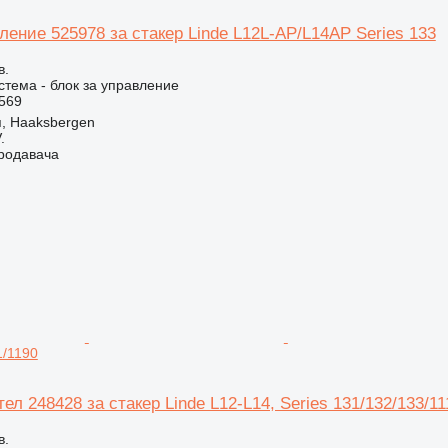
ление 525978 за стакер Linde L12L-AP/L14AP Series 133
в.
стема - блок за управление
569
, Haaksbergen
.
продавача
1/1190
ел 248428 за стакер Linde L12-L14, Series 131/132/133/11
в.