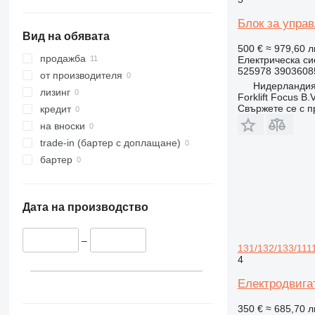
Блок за управ
Вид на обявата
500 €
≈ 979,60 л
продажба
Електрическа си
525978 3903608
от производителя
Нидерландия
лизинг
Forklift Focus B.V
Свържете се с 
кредит
на вноски
trade-in (бартер с доплащане)
бартер
Дата на производство
–
131/132/133/111
4
Електродвигат
350 €
≈ 685,70 л