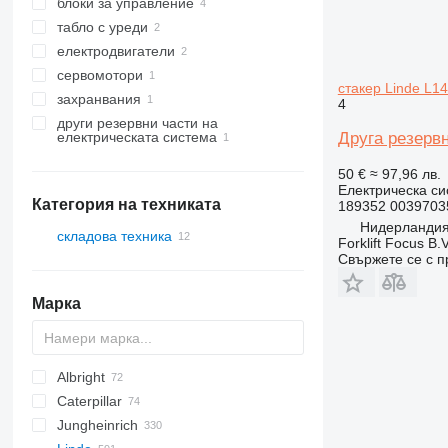
блоки за управление
табло с уреди
електродвигатели
сервомотори
стакер Linde L1
захранвания
4
други резервни части на
Друга резервн
електрическата система
50 €
≈ 97,96 лв.
Електрическа си
Категория на техниката
189352 0039703
Нидерландия
складова техника
Forklift Focus B.V
Свържете се с 
мотокари
стакери
Марка
Albright
Caterpillar
PLL
C-series
T series
Jungheinrich
TS
LPE
120
Scorpion
Pegasus
CPD
H-series
520