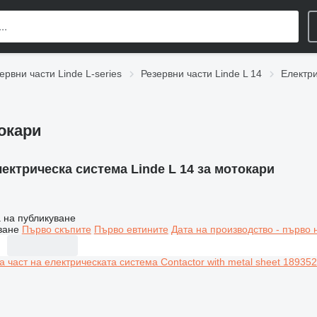
ервни части Linde L-series
Резервни части Linde L 14
Електри
токари
ектрическа система Linde L 14 за мотокари
 на публикуване
ване
Първо скъпите
Първо евтините
Дата на производство - първо 