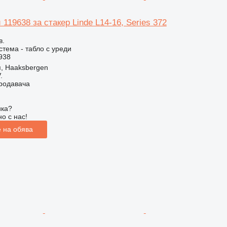
 119638 за стакер Linde L14-16, Series 372
в.
стема - табло с уреди
938
, Haaksbergen
.
продавача
ика?
о с нас!
 на обява