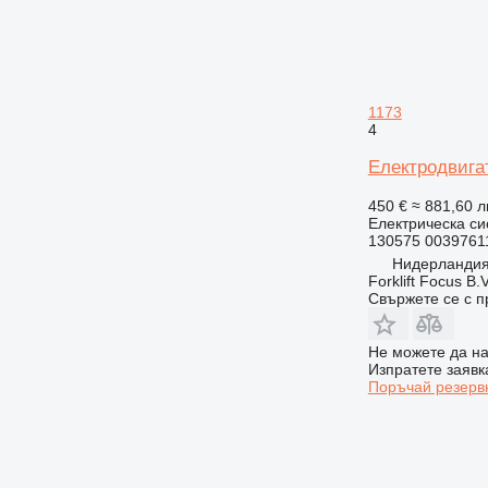
1173
4
Електродвигат
450 €
≈ 881,60 л
Електрическа си
130575 0039761
Нидерландия
Forklift Focus B.V
Свържете се с 
Не можете да на
Изпратете заявк
Поръчай резерв