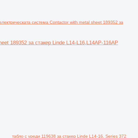
електрическата система Contactor with metal sheet 189352 за
heet 189352 за стакер Linde L14-L16,L14AP-116AP
табло с уреди 119638 за стакер Linde L14-16, Series 372