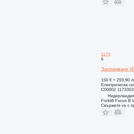
1173
6
Захранване IE
150 €
≈ 293,90 л
Електрическа си
C00002 1173353
Нидерландия
Forklift Focus B.V
Свържете се с 