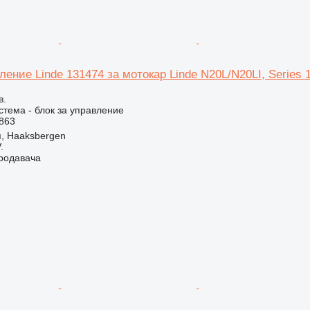
ление Linde 131474 за мотокар Linde N20L/N20LI, Series 1
в.
стема - блок за управление
863
, Haaksbergen
.
продавача