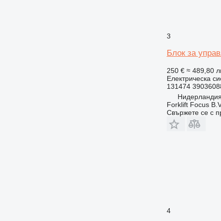
3
Блок за управ
250 €
≈ 489,80 л
Електрическа си
131474 3903608
Нидерландия
Forklift Focus B.V
Свържете се с 
4