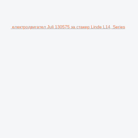
електродвигател Juli 130575 за стакер Linde L14, Series