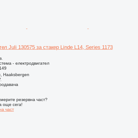
ел Juli 130575 за стакер Linde L14, Series 1173
в.
стема - електродвигател
149
, Haaksbergen
.
продавача
мерите резервна част?
а още сега!
на част