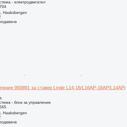
стема - електродвигател
704
, Haaksbergen
.
продавача
ление 993891 за стакер Linde L14-16/L16AP-16AP/L14APi
в.
стема - блок за управление
665
, Haaksbergen
.
продавача