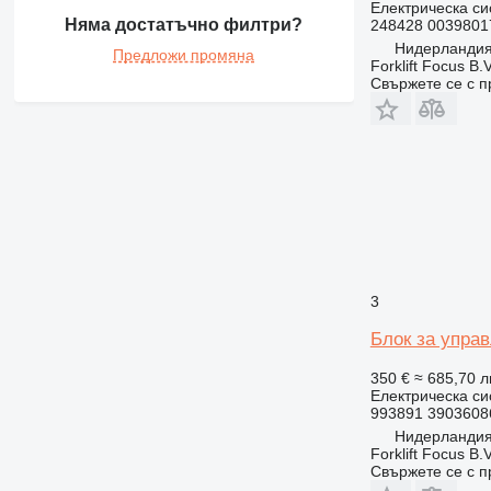
Електрическа си
Няма достатъчно филтри?
248428 0039801
Нидерландия
Предложи промяна
Forklift Focus B.V
Свържете се с 
3
Блок за управ
350 €
≈ 685,70 л
Електрическа си
993891 3903608
Нидерландия
Forklift Focus B.V
Свържете се с 