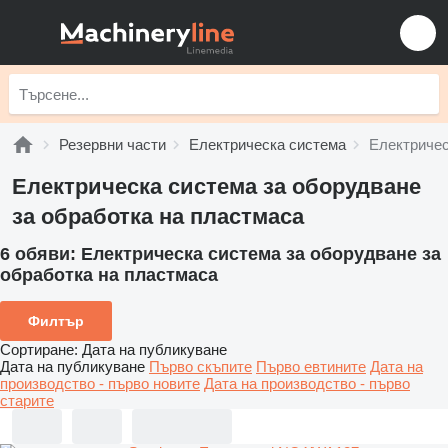
Резервни части
Електрическа система
Електричес
Електрическа система за оборудване
за обработка на пластмаса
6 обяви:
Електрическа система за оборудване за
обработка на пластмаса
Филтър
Сортиране
:
Дата на публикуване
Дата на публикуване
Първо скъпите
Първо евтините
Дата на
производство - първо новите
Дата на производство - първо
старите