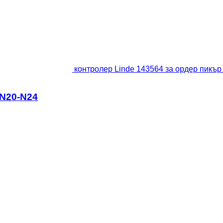
контролер Linde 143564 за ордер пикър
 N20-N24