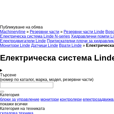
Публикуване на обява
Machineryline
»
Резервни части
»
Резервни части Linde
Bosc
Електрическа система Linde N-series
Хидравлични помпи L
Електродвигатели Linde
Притискателни плочи за хидравлик
Монитори Linde
Датчици Linde
Врати Linde
»
Електрическа
Електрическа система Linde
Търсене
(номер по каталог, марка, модел, резервни части)
Категория
блоки за управление
монитори
контролери
електрозадвижв
покажи всички
Категория на техниката
складова техника