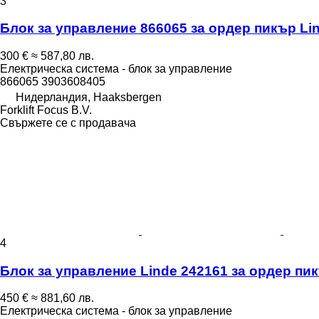
3
Блок за управление 866065 за ордер пикър Lin
300 €
≈ 587,80 лв.
Електрическа система - блок за управление
866065 3903608405
Нидерландия, Haaksbergen
Forklift Focus B.V.
Свържете се с продавача
4
Блок за управление Linde 242161 за ордер пик
450 €
≈ 881,60 лв.
Електрическа система - блок за управление