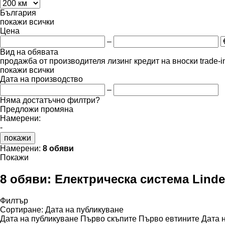
България
покажи всички
Цена
–
Вид на обявата
продажба
от производителя
лизинг
кредит
на вноски
trade-
покажи всички
Дата на производство
–
Няма достатъчно филтри?
Предложи промяна
Намерени:
-
покажи
Намерени:
8 обяви
Покажи
8 обяви:
Електрическа система Linde
Филтър
Сортиране
:
Дата на публикуване
Дата на публикуване
Първо скъпите
Първо евтините
Дата 