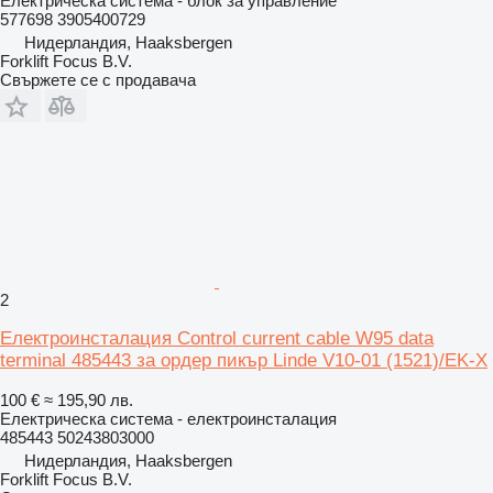
Електрическа система - блок за управление
577698 3905400729
Нидерландия, Haaksbergen
Forklift Focus B.V.
Свържете се с продавача
2
Електроинсталация Control current cable W95 data
terminal 485443 за ордер пикър Linde V10-01 (1521)/EK-X
100 €
≈ 195,90 лв.
Електрическа система - електроинсталация
485443 50243803000
Нидерландия, Haaksbergen
Forklift Focus B.V.