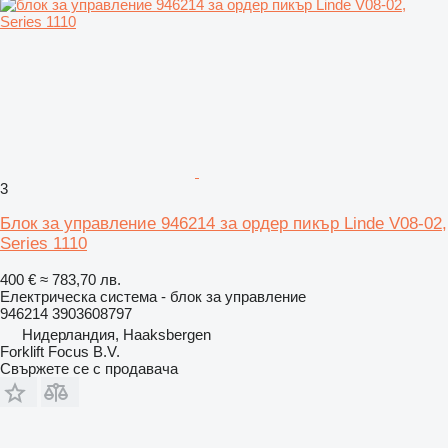
3
Блок за управление 946214 за ордер пикър Linde V08-02,
Series 1110
400 €
≈ 783,70 лв.
Електрическа система - блок за управление
946214 3903608797
Нидерландия, Haaksbergen
Forklift Focus B.V.
Свържете се с продавача