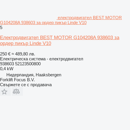
електродвигател BEST MOTOR
G104208A 938603 за ордер пикър Linde V10
5
Електродвигател BEST MOTOR G104208A 938603 за
ордер пикър Linde V10
250 €
≈ 489,80 лв.
Електрическа система - електродвигател
938603 52123500800
0,4 kW
Нидерландия, Haaksbergen
Forklift Focus B.V.
Свържете се с продавача