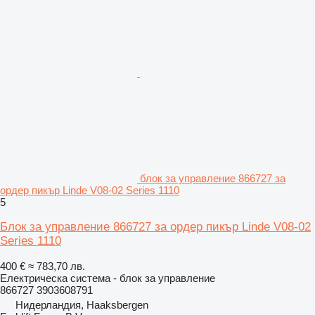
блок за управление 866727 за
ордер пикър Linde V08-02 Series 1110
5
Блок за управление 866727 за ордер пикър Linde V08-02
Series 1110
400 €
≈ 783,70 лв.
Електрическа система - блок за управление
866727 3903608791
Нидерландия, Haaksbergen