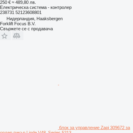
250 €
≈ 489,80 лв.
Електрическа система - контролер
238731 52123608801
Нидерландия, Haaksbergen
Forklift Focus B.V.
Свържете се с продавача
блок за управление Zapi 309672 за
ордер пикър Linde V48, Series 5213