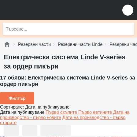
Резервни части
Резервни части Linde
Резервни час
Електрическа система Linde V-series
за ордер пикъри
17 обяви:
Електрическа система Linde V-series за
ордер пикъри
Филтър
Сортиране
:
Дата на публикуване
Дата на публикуване
Първо скъпите
Първо евтините
Дата на
производство - първо новите
Дата на производство - първо
старите