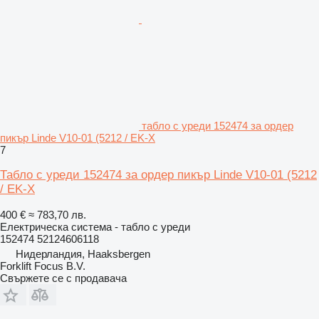
табло с уреди 152474 за ордер
пикър Linde V10-01 (5212 / EK-X
7
Табло с уреди 152474 за ордер пикър Linde V10-01 (5212
/ EK-X
400 €
≈ 783,70 лв.
Електрическа система - табло с уреди
152474 52124606118
Нидерландия, Haaksbergen
Forklift Focus B.V.
Свържете се с продавача