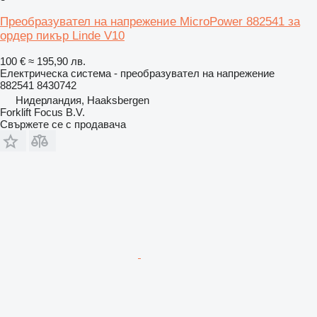
Преобразувател на напрежение MicroPower 882541 за
ордер пикър Linde V10
100 €
≈ 195,90 лв.
Електрическа система - преобразувател на напрежение
882541 8430742
Нидерландия, Haaksbergen
Forklift Focus B.V.
Свържете се с продавача