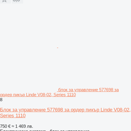
блок за управление 577698 за
ордер пикър Linde V08-02, Series 1110
8
Блок за управление 577698 за ордер пикър Linde V08-02,
Series 1110
750 €
≈ 1 469 лв.