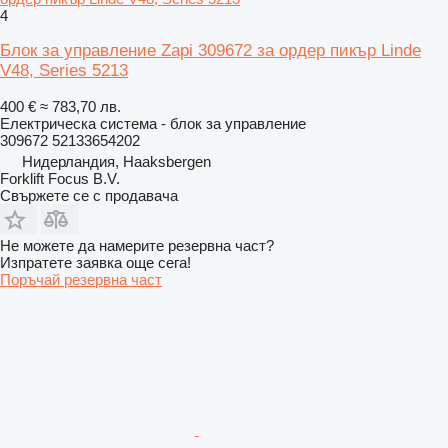
4
Блок за управление Zapi 309672 за ордер пикър Linde
V48, Series 5213
400 €
≈ 783,70 лв.
Електрическа система - блок за управление
309672 52133654202
Нидерландия, Haaksbergen
Forklift Focus B.V.
Свържете се с продавача
Не можете да намерите резервна част?
Изпратете заявка още сега!
Поръчай резервна част