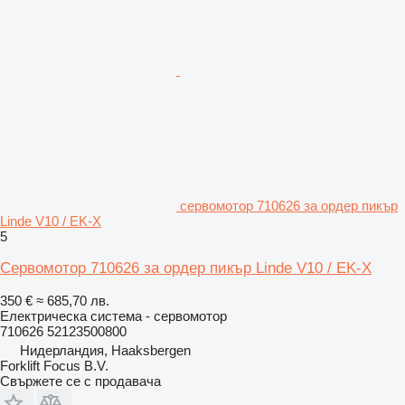
сервомотор 710626 за ордер пикър
Linde V10 / EK-X
5
Сервомотор 710626 за ордер пикър Linde V10 / EK-X
350 €
≈ 685,70 лв.
Електрическа система - сервомотор
710626 52123500800
Нидерландия, Haaksbergen
Forklift Focus B.V.
Свържете се с продавача