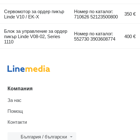
Сервомотор за ордер пикър
Номер по каталог:
350 €
Linde V10 / EK-X
710626 52123500800
Блок за управление за ордер
Номер по каталог:
пикър Linde V08-02, Series
400 €
552730 3903608774
1110
Компания
За нас
Помощ
Контакти
България / български