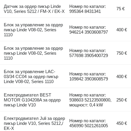
Датчик за ордер пикър Linde
Номер по каталог:
75 €
V10, Series 5212 / FM-X / EK-X
995364 8431341
Блок за управление за ордер
Номер по каталог:
пикър Linde V08-02, Series
400 €
946214 3903608797
1110
Блок за управление за ордер
Номер по каталог:
пикър Linde V08-02, Series
750 €
577698 3905400729
1110
Блок за управление LAC-
Номер по каталог:
03/34 CC04 за ордер пикър
400 €
109842 3903608579
Linde V08-02, Series 1110
Електродвигател BEST
Номер по каталог:
MOTOR G104208A за ордер
938603 52123500800,
250 €
пикър Linde V10
мощност: 0,4 kW
Електродвигател Juli за ордер
Номер по каталог:
пикър Linde V10, Series 5212,/
450 €
456990 5021261005
EK-X