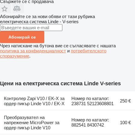
Свържете се с продавача
Абонирайте се за нови обяви от тази рубрика
електрическа система
Linde - V-series
Абонирай се
Чрез натискане на бутона вие се съгласявате с нашата
политика за конфиденциалност
и
потребителското
споразумение
.
Цени на електрическа система Linde V-series
Контролер Zapi V10 / EK-X за
Номер по каталог:
250 €
ордер пикър Linde V10 / EK-X
238731 52123608801
Преобразувател на
Номер по каталог:
напрежение MicroPower за
100 €
882541 8430742
ордер пикър Linde V10