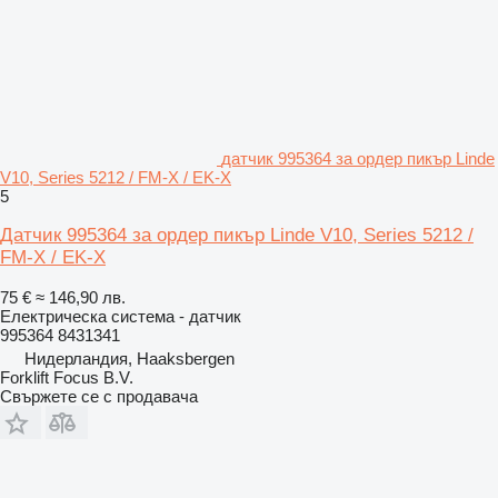
датчик 995364 за ордер пикър Linde
V10, Series 5212 / FM-X / EK-X
5
Датчик 995364 за ордер пикър Linde V10, Series 5212 /
FM-X / EK-X
75 €
≈ 146,90 лв.
Електрическа система - датчик
995364 8431341
Нидерландия, Haaksbergen
Forklift Focus B.V.
Свържете се с продавача