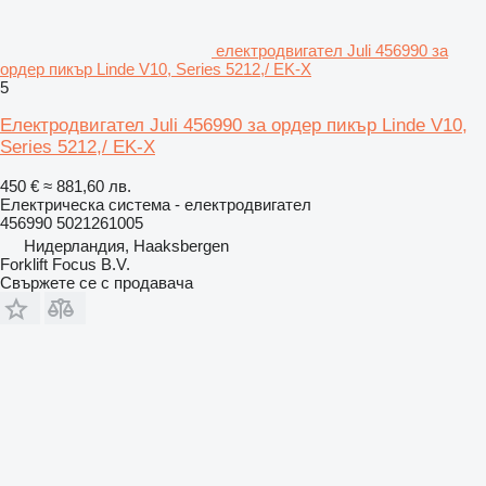
електродвигател Juli 456990 за
ордер пикър Linde V10, Series 5212,/ EK-X
5
Електродвигател Juli 456990 за ордер пикър Linde V10,
Series 5212,/ EK-X
450 €
≈ 881,60 лв.
Електрическа система - електродвигател
456990 5021261005
Нидерландия, Haaksbergen
Forklift Focus B.V.
Свържете се с продавача