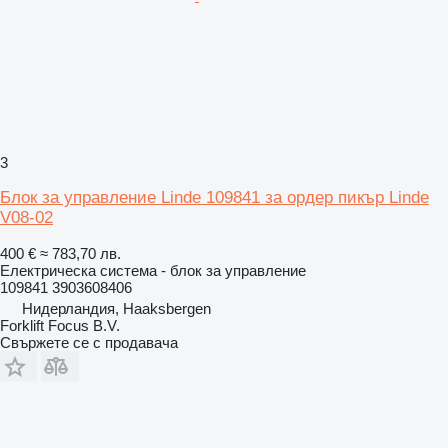
3
Блок за управление Linde 109841 за ордер пикър Linde
V08-02
400 €
≈ 783,70 лв.
Електрическа система - блок за управление
109841 3903608406
Нидерландия, Haaksbergen
Forklift Focus B.V.
Свържете се с продавача