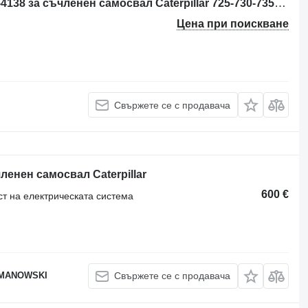
Монитор DISPLAY GP-CAMERA 251-4138 за съчленен самосвал Caterpillar 725-730-735-740
Цена при поискване
Свържете се с продавача
ленен самосвал Caterpillar
600 €
ст на електрическата система
OMANOWSKI
Свържете се с продавача