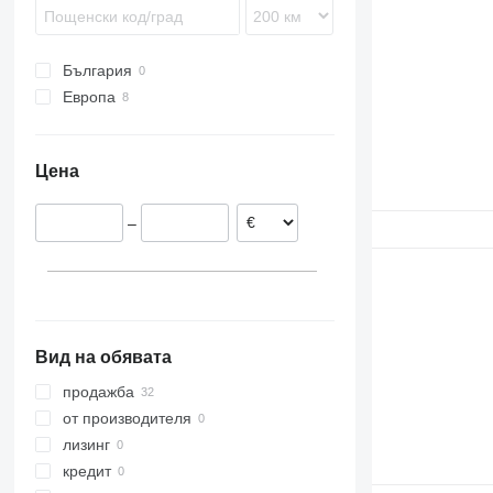
PL
D8
SD
D10
България
D11
Европа
D250
Италия
D300
Нидерландия
D350
Цена
Румъния
D400
Полша
–
Литва
Вид на обявата
продажба
от производителя
лизинг
кредит