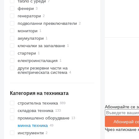
табло с уреди
фенери
генератори
подволанни превключватели
монитори
акумулатори
ключалки за запалване
стартери
електроинсталация
други резервни части на
електрическата система
Категория на техниката
строителна техника
Абонирайте се з
складова техника
багери
промишлено оборудване
пътностроителна техника
мотокари
багери товарачи
Абонирай с
минна техника
валяци
генератори за ток
мини багери
асфалтополагачи
дизелови мотокари
Чрез натискане 
инструменти
земекопна техника
кариерна техника
електрокари
дизелови генератори