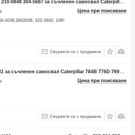
Блок за управление Caterpillar ECM 210-0848 304-5687 за съчленен самосвал Caterpillar 725 730
Цена при поискване
е
60-2038,2602038, 322-3602, 10R-
Свържете се с продавача
Блок за управление SWITCH 8C-5681 за съчленен самосвал Caterpillar 784B 776D 769C 773D 769D 768C
Цена при поискване
е
Свържете се с продавача