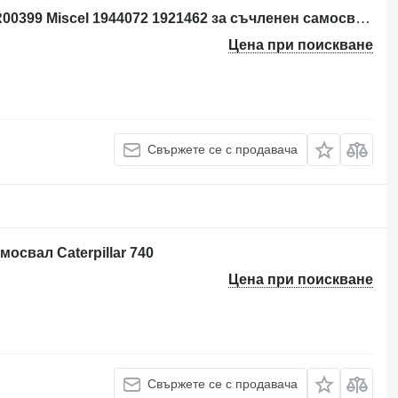
Акумулатор Per: Caterpillar 735 AWR00399 Miscel 1944072 1921462 за съчленен самосвал Caterpillar 735
Цена при поискване
Свържете се с продавача
освал Caterpillar 740
Цена при поискване
Свържете се с продавача