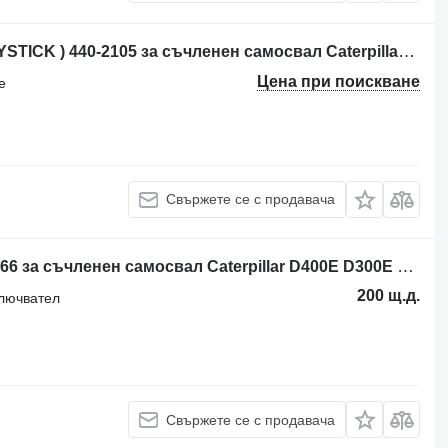
Блок за управление CONTROL ( JOYSTICK ) 440-2105 за съчленен самосвал Caterpillar 3054C
Цена при поискване
е
Свържете се с продавача
Подволанен превключвател 188-2666 за съчленен самосвал Caterpillar D400E D300E D35
200 щ.д.
ключвател
Свържете се с продавача