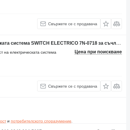
Свържете се с продавача
Друга резервна част на електрическата система SWITCH ELECTRICO 7N-0718 за съчленен самосвал Caterpillar 740
Цена при поискване
ст на електрическата система
Свържете се с продавача
ост
и
потребителското споразумение
.