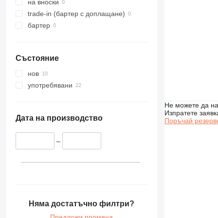
на вноски
trade-in (бартер с доплащане)
бартер
Състояние
нов
употребявани
Не можете да на
Изпратете заявк
Дата на производство
Поръчай резерв
–
Няма достатъчно филтри?
Предложи промяна