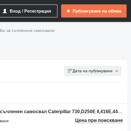
Вход / Регистрация
Публикуване на обява
llar за съчленени самосвали
Дата на публикуване
Ключалка за запалване 110-7887 за съчленен самосвал Caterpillar 730,D250E II,416E,444F,826G,C9,M32
Цена при поискване
лване