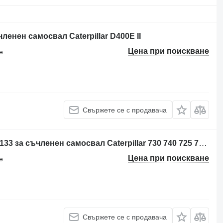
ленен самосвал Caterpillar D400E II
Цена при поискване
е
Свържете се с продавача
Блок за управление Caterpillar 2851133 за съчленен самосвал Caterpillar 730 740 725 735 D3K D4K D5K D6K 12M 14M 16M D5N D6N D5R D8T D6K2 740B 735B 320C 730C 740C 321C 312C 953C 963C 973C 315C 725C 735C 345C 745C 365C 385C 318C 319C 320D 330D 321D 312D 323D 953D 963D 973D 324D 325D 345D 328D 319D 621G 623G 950H 980H 990H 621H 962H 972H 623H 824H 834H 844H 966H 938H 988H 621K 623K 120M 140M 160M D10T D11T 730C2 D7RII 980GII 962GII 972GII 966GII 938GII D6RIII AP1000D
Цена при поискване
е
Свържете се с продавача