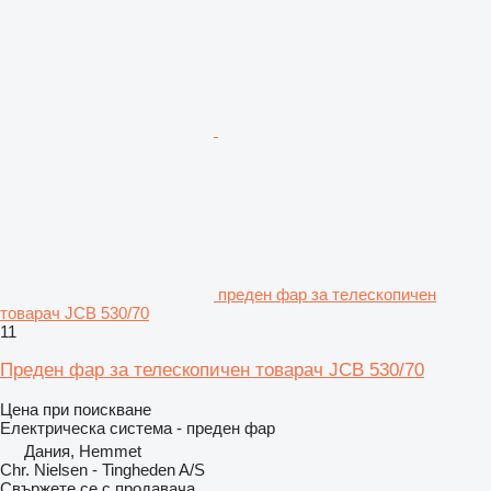
преден фар за телескопичен
товарач JCB 530/70
11
Преден фар за телескопичен товарач JCB 530/70
Цена при поискване
Електрическа система - преден фар
Дания, Hemmet
Chr. Nielsen - Tingheden A/S
Свържете се с продавача