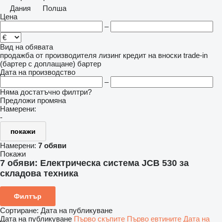
Дания
Полша
Цена
–
Вид на обявата
продажба
от производителя
лизинг
кредит
на вноски
trade-in
(бартер с доплащане)
бартер
Дата на производство
–
Няма достатъчно филтри?
Предложи промяна
Намерени:
-
покажи
Намерени:
7 обяви
Покажи
7 обяви:
Електрическа система JCB 530 за
складова техника
Филтър
Сортиране
:
Дата на публикуване
Дата на публикуване
Първо скъпите
Първо евтините
Дата на