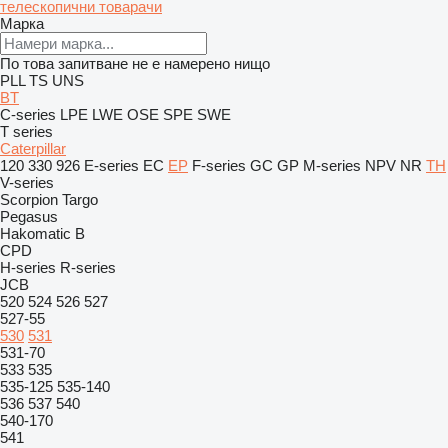
телескопични товарачи
Марка
По това запитване не е намерено нищо
PLL
TS
UNS
BT
C-series
LPE
LWE
OSE
SPE
SWE
T series
Caterpillar
120
330
926
E-series
EC
EP
F-series
GC
GP
M-series
NPV
NR
TH
V-series
Scorpion
Targo
Pegasus
Hakomatic B
CPD
H-series
R-series
JCB
520
524
526
527
527-55
530
531
531-70
533
535
535-125
535-140
536
537
540
540-170
541