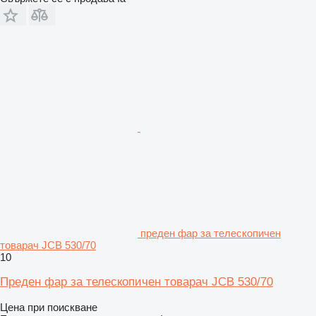
преден фар за телескопичен
товарач JCB 530/70
10
Преден фар за телескопичен товарач JCB 530/70
Цена при поискване