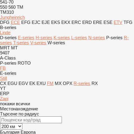
541-70
550
560
TM
TM310
Jungheinrich
DFG
ECE
EFG
EJC
EJE
EKS
EKX
ERC
ERD
ERE
ESE
ETV
TFG
B-series
Linde
D-series
E-series
H-series
K-series
L-series
N-series
P-series
R-
series
T-series
V-series
W-series
MRT
MT
9407
A-Class
P-series
ROTO
FB
E-series
Still
CX
EGU
EGV
EK
EXU
FM
MX
OPX
R-series
RX
YT
ERP
Zapi
покажи всички
Местонахождение
Търсене по радиус
България
Европа