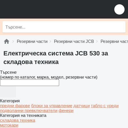
Резервни части
Резервни части JCB
Резервни час
Електрическа система JCB 530 за
складова техника
Търсене
(номер по каталог, марка, модел, резервни части)
Категория
предни фарове
блоки за управление
датчици
табло с уреди
подволанни превключватели
фенери
Категория на техниката
складова техника
мотокари