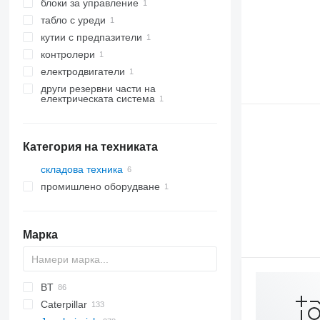
блоки за управление
табло с уреди
кутии с предпазители
контролери
електродвигатели
други резервни части на
електрическата система
Категория на техниката
складова техника
промишлено оборудване
мотокари
електрически палетни колички
ордер пикъри
Марка
BT
PLL
Caterpillar
TS
C-series
T series