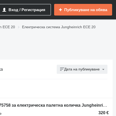
Вход / Регистрация
Публикуване на обява
ch ECE 20
Електрическа система Jungheinrich ECE 20
ка
Дата на публикуване
Блок за управление Jungheinrich 175758 за електрическа палетна количка Jungheinrich ECE 20
320 €
е