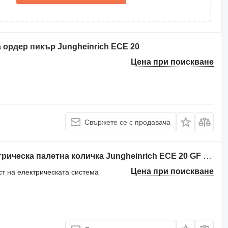
а ордер пикър Jungheinrich ECE 20
Цена при поискване
Свържете се с продавача
Elektro Stapler Jungheinrich за електрическа палетна количка Jungheinrich ECE 20 GF 106-G3
Цена при поискване
ст на електрическата система