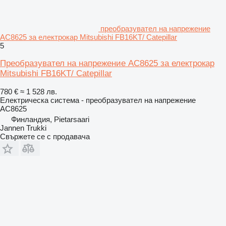
преобразувател на напрежение
AC8625 за електрокар Mitsubishi FB16KT/ Catepillar
5
Преобразувател на напрежение AC8625 за електрокар
Mitsubishi FB16KT/ Catepillar
780 €
≈ 1 528 лв.
Електрическа система - преобразувател на напрежение
AC8625
Финландия, Pietarsaari
Jannen Trukki
Свържете се с продавача