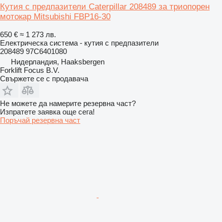
Кутия с предпазители Caterpillar 208489 за триопорен
мотокар Mitsubishi FBP16-30
650 €
≈ 1 273 лв.
Електрическа система - кутия с предпазители
208489 97C6401080
Нидерландия, Haaksbergen
Forklift Focus B.V.
Свържете се с продавача
Не можете да намерите резервна част?
Изпратете заявка още сега!
Поръчай резервна част