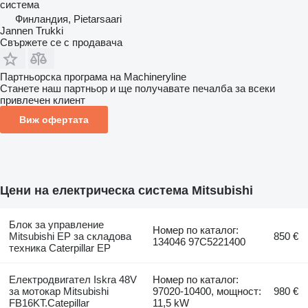
система
Финландия, Pietarsaari
Jannen Trukki
Свържете се с продавача
Партньорска програма на Machineryline
Станете наш партньор и ще получавате печалба за всеки
привлечен клиент
Виж офертата
Цени на електрическа система Mitsubishi
Блок за управление
Номер по каталог:
Mitsubishi EP за складова
850 €
134046 97C5221400
техника Caterpillar EP
Електродвигател Iskra 48V
Номер по каталог:
за мотокар Mitsubishi
97020-10400, мощност:
980 €
FB16KT.Catepillar
11,5 kW