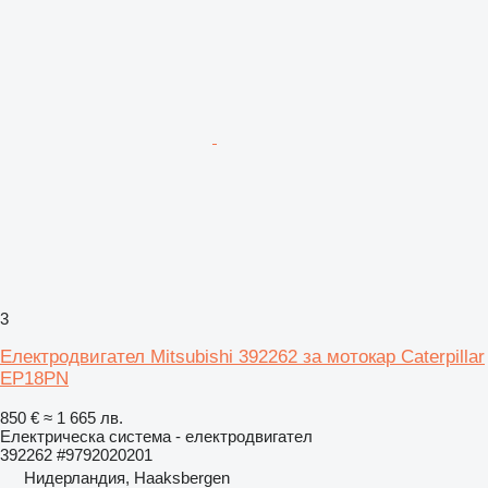
3
Електродвигател Mitsubishi 392262 за мотокар Caterpillar
EP18PN
850 €
≈ 1 665 лв.
Електрическа система - електродвигател
392262 #9792020201
Нидерландия, Haaksbergen