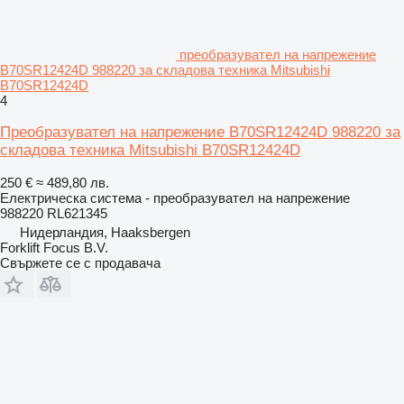
преобразувател на напрежение
B70SR12424D 988220 за складова техника Mitsubishi
B70SR12424D
4
Преобразувател на напрежение B70SR12424D 988220 за
складова техника Mitsubishi B70SR12424D
250 €
≈ 489,80 лв.
Електрическа система - преобразувател на напрежение
988220 RL621345
Нидерландия, Haaksbergen
Forklift Focus B.V.
Свържете се с продавача