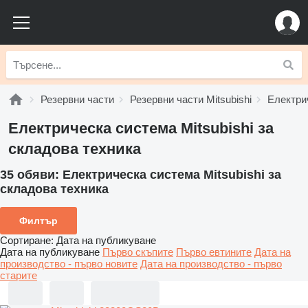
Резервни части
Резервни части Mitsubishi
Електрич
Електрическа система Mitsubishi за
складова техника
35 обяви:
Електрическа система Mitsubishi за
складова техника
Филтър
Сортиране
:
Дата на публикуване
Дата на публикуване
Първо скъпите
Първо евтините
Дата на
производство - първо новите
Дата на производство - първо
старите