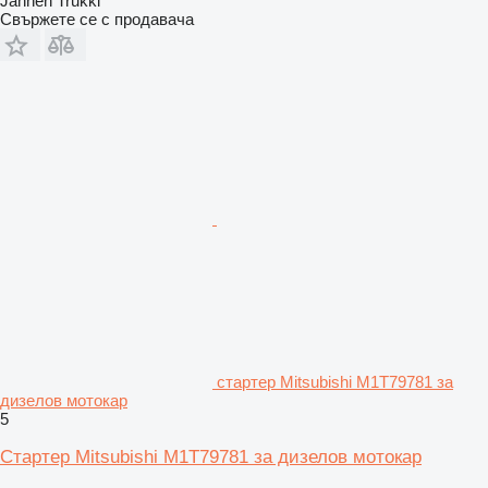
Jannen Trukki
Свържете се с продавача
стартер Mitsubishi M1T79781 за
дизелов мотокар
5
Стартер Mitsubishi M1T79781 за дизелов мотокар