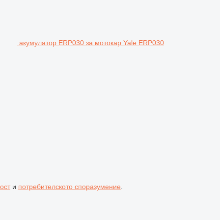
акумулатор ERP030 за мотокар Yale ERP030
ост
и
потребителското споразумение
.