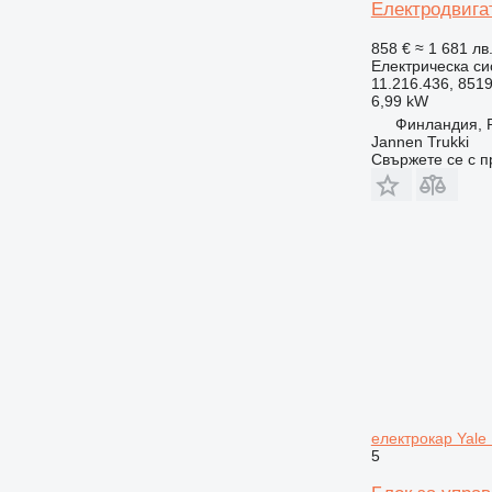
Електродвигат
858 €
≈ 1 681 лв
Електрическа си
11.216.436, 8519
6,99 kW
Финландия, P
Jannen Trukki
Свържете се с 
електрокар Yale
5