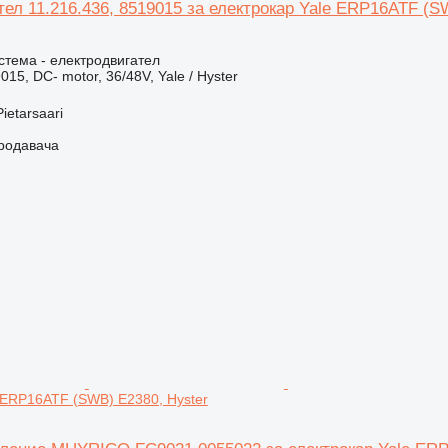
ел 11.216.436, 8519015 за електрокар Yale ERP16ATF (S
.
стема - електродвигател
015, DC- motor, 36/48V, Yale / Hyster
ietarsaari
продавача
 ERP16ATF (SWB) E2380, Hyster