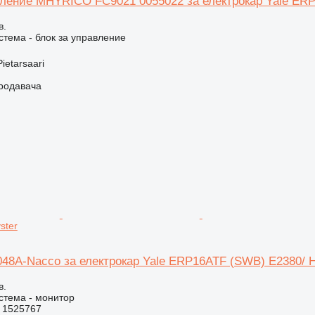
вление MHYRICO FC9021 0055022 за електрокар Yale ERP
в.
стема - блок за управление
ietarsaari
продавача
ster
48A-Nacco за електрокар Yale ERP16ATF (SWB) E2380/ H
в.
стема - монитор
 1525767