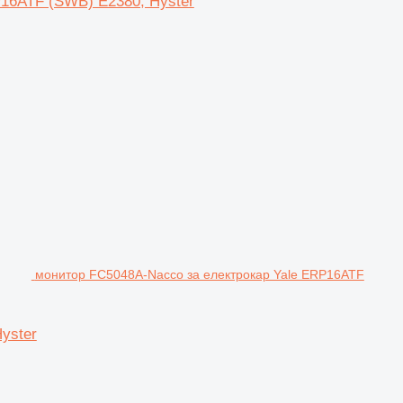
16ATF (SWB) E2380, Hyster
монитор FC5048A-Nacco за електрокар Yale ERP16ATF
yster