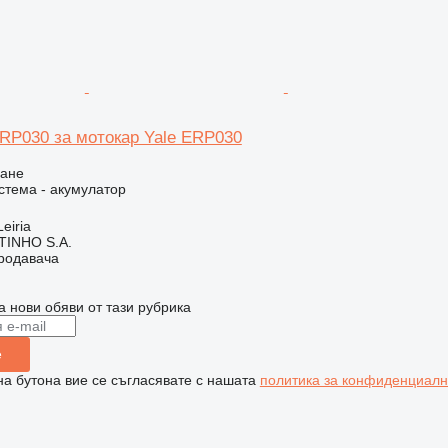
RP030 за мотокар Yale ERP030
ване
стема - акумулатор
eiria
TINHO S.A.
продавача
а нови обяви от тази рубрика
е
на бутона вие се съгласявате с нашата
политика за конфиденциалн