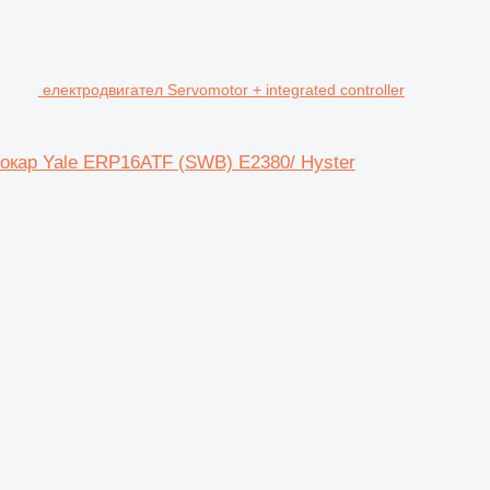
електродвигател Servomotor + integrated controller
ктрокар Yale ERP16ATF (SWB) E2380/ Hyster