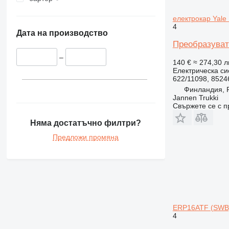
електрокар Yale
4
Дата на производство
Преобразувате
–
140 €
≈ 274,30 л
Електрическа си
622/11098, 8524
Финландия, P
Jannen Trukki
Свържете се с 
Няма достатъчно филтри?
Предложи промяна
ERP16ATF (SWB)
4