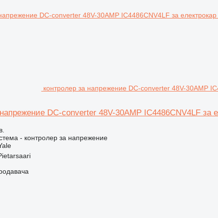
контролер за напрежение DC-converter 48V-30AMP I
 напрежение DC-converter 48V-30AMP IC4486CNV4LF за е
в.
стема - контролер за напрежение
Yale
ietarsaari
продавача