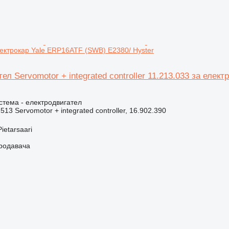
лектрокар Yale ERP16ATF (SWB) E2380/ Hyster
ел Servomotor + integrated controller 11.213.033 за еле
.
стема - електродвигател
513 Servomotor + integrated controller, 16.902.390
ietarsaari
продавача