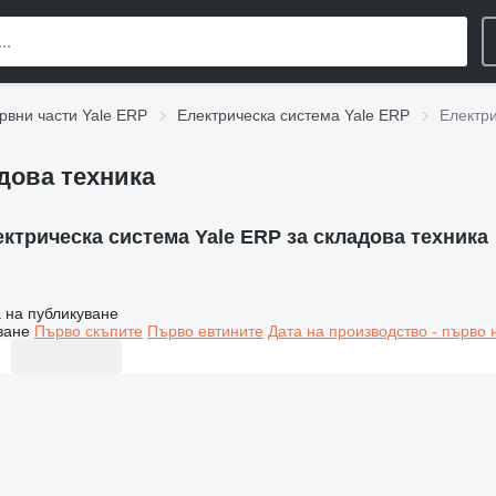
рвни части Yale ERP
Електрическа система Yale ERP
Електри
дова техника
ктрическа система Yale ERP за складова техника
 на публикуване
ване
Първо скъпите
Първо евтините
Дата на производство - първо 