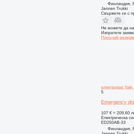
Финландия, P
Jannen Trukki
Свържете се с 
Не можете да на
Изпратете заявк
Поръчай резерв
електрокар Yale
5
Emergency dis
107 €
≈ 209,60 л
Електрическа си
ED250AB-33
Финландия, P
Jannen Trukki