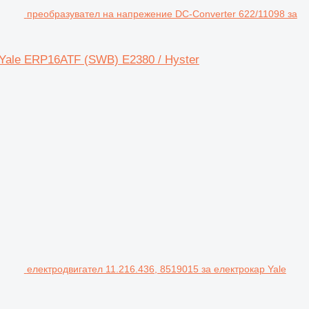
преобразувател на напрежение DC-Converter 622/11098 за
 Yale ERP16ATF (SWB) E2380 / Hyster
електродвигател 11.216.436, 8519015 за електрокар Yale