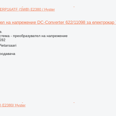
 ERP16ATF (SWB) E2380 / Hyster
л на напрежение DC-Converter 622/11098 за електрокар
в.
стема - преобразувател на напрежение
692
ietarsaari
продавача
 E2380/ Hyster