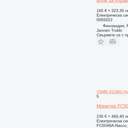
Блок за упра
165 €
≈ 323,30 л
Електрическа си
0055022
Финландия, P
Jannen Trukki
Свържете се с 
(SWB) E2380/ Hy
5
Монитор FC50
235 €
≈ 460,40 л
Електрическа си
FC5048A-Nacco,