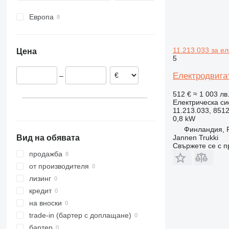
Европа
Финландия
Португалия
11.213.033 за е
Цена
5
Електродвигат
–
512 €
≈ 1 003 лв
Електрическа си
11.213.033, 8512
0,8 kW
Финландия, P
Jannen Trukki
Вид на обявата
Свържете се с 
продажба
от производителя
лизинг
кредит
на вноски
trade-in (бартер с доплащане)
бартер