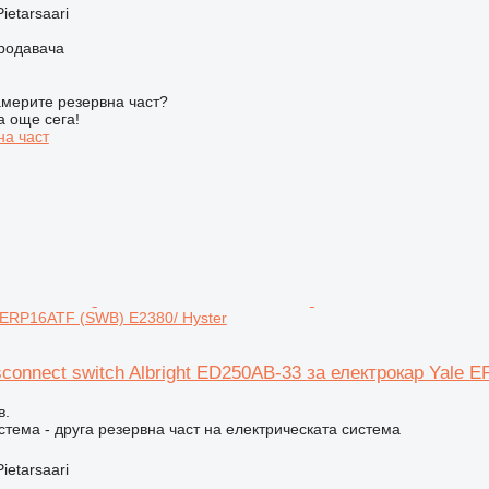
ietarsaari
продавача
мерите резервна част?
а още сега!
на част
 ERP16ATF (SWB) E2380/ Hyster
connect switch Albright ED250AB-33 за електрокар Yale 
в.
стема - друга резервна част на електрическата система
ietarsaari