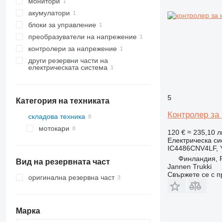
монитори
акумулатори
блоки за управление
преобразуватели на напрежение
контролери за напрежение
други резервни части на
електрическата система
5
Категория на техниката
Контролер за
складова техника
мотокари
120 €
≈ 235,10 л
Електрическа си
електрокари
IC4486CNV4LF, 
Финландия, P
Вид на резервната част
Jannen Trukki
Свържете се с 
оригинална резервна част
Марка