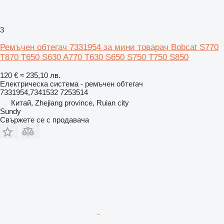
3
Ремъчен обтегач 7331954 за мини товарач Bobcat S770
T870 T650 S630 A770 T630 S650 S750 T750 S850
120 €
≈ 235,10 лв.
Електрическа система - ремъчен обтегач
7331954,7341532 7253514
Китай, Zhejiang province, Ruian city
Sundy
Свържете се с продавача