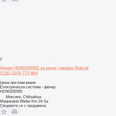
2
Фенер HD90205995 за мини товарач Bobcat
S150,S100,773,864
Цена при поискване
Електрическа система - фенер
HD90205995
Мексико, Chihuahua
Maquinaria Wiebe Km 24 Sa
Свържете се с продавача