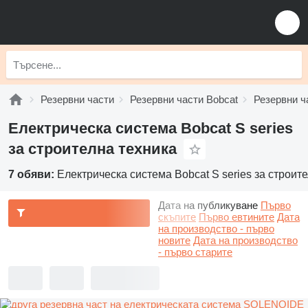
Резервни части
Резервни части Bobcat
Резервни ча
Електрическа система Bobcat S series
за строителна техника
7 обяви:
Електрическа система Bobcat S series за строит
Дата на публикуване
Първо
скъпите
Първо евтините
Дата
на производство - първо
новите
Дата на производство
- първо старите