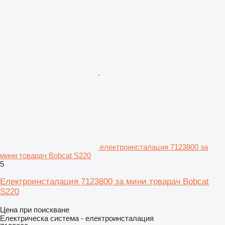
електроинсталация 7123800 за
мини товарач Bobcat S220
5
Електроинсталация 7123800 за мини товарач Bobcat
S220
Цена при поискване
Електрическа система - електроинсталация