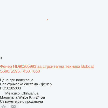
3
Фенер HD90205993 за строителна техника Bobcat
S590,S595,T450,T650
Цена при поискване
Електрическа система - фенер
HD90205993
Мексико, Chihuahua
Maquinaria Wiebe Km 24 Sa
Свържете се с продавача