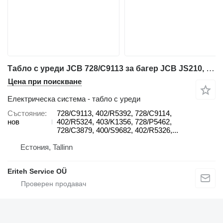
Табло с уреди JCB 728/C9113 за багер JCB JS210, JS220, 210X, 220X, 245XR, 131X, 140X, 150X, 300X, 420X, 520X,402/R5324, 728/D9112, 728/C9113, 403/K1356
Цена при поискване
Електрическа система - табло с уреди
Състояние
728/C9113, 402/R5392, 728/C9114,
нов
402/R5324, 403/K1356, 728/P5462,
728/C3879, 400/S9682, 402/R5326,...
Естония, Tallinn
Eriteh Service OÜ