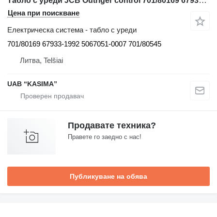
Табло с уреди JCB Outriger control 701/80169 67933-1992 5067051-0007 701/80545 за багер JSB JS130W
Цена при поискване
Електрическа система - табло с уреди
701/80169 67933-1992 5067051-0007 701/80545
Литва, Telšiai
UAB “KASIMA”
Продавате техника?
Правете го заедно с нас!
Публикуване на обява