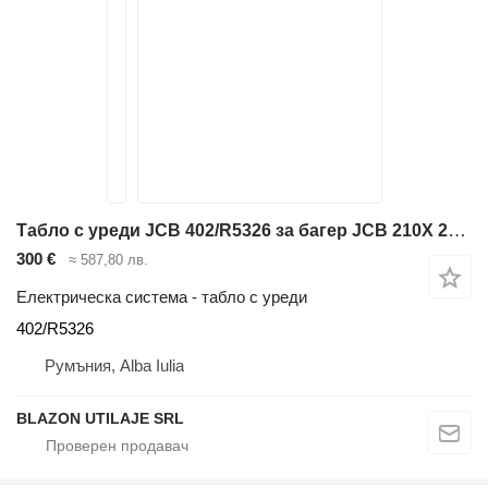
Табло с уреди JCB 402/R5326 за багер JCB 210X 220X 130X 140X
300 €
≈ 587,80 лв.
Електрическа система - табло с уреди
402/R5326
Румъния, Alba Iulia
BLAZON UTILAJE SRL