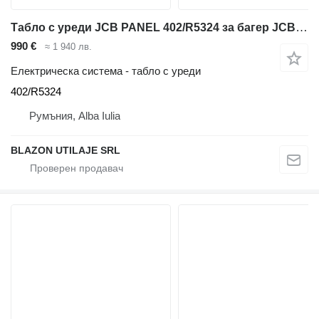
Табло с уреди JCB PANEL 402/R5324 за багер JCB 210X 220X 140X 130X
990 €
≈ 1 940 лв.
Електрическа система - табло с уреди
402/R5324
Румъния, Alba Iulia
BLAZON UTILAJE SRL