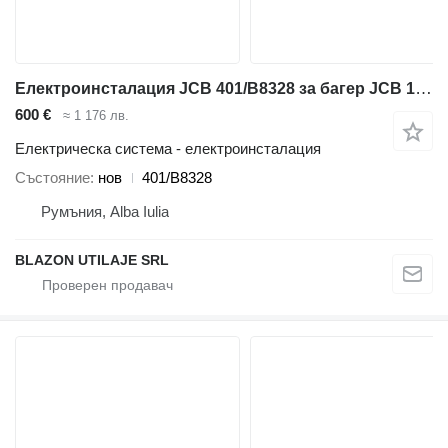
Електроинсталация JCB 401/B8328 за багер JCB 131X L 4F 131X L SV 140X L 4F 140X L SV 150X H 4F 150X H SV 150X L 4F 150X L SV 150X LT 4F 150X LT SV 210X LC SV 210X LC MONO T4F 210X SC SV 210X SC MONO T4F 220LCD TAB T4F 220LCXD MON0 T4F 220X C SV 220X LC SV 220X LC MONO LR T4F 220X LC MONO T4F 220X LC TAB T4F 220X LC XTRA SV 220X LCD MONO T4F 220X SC SV 220X SC MONO T4F 220X SLC T4F MONO 245XRL 4F 245XRL SV 245XRL D4F 245XRLT SV
600 €
≈ 1 176 лв.
Електрическа система - електроинсталация
Състояние
нов
401/B8328
Румъния, Alba Iulia
BLAZON UTILAJE SRL