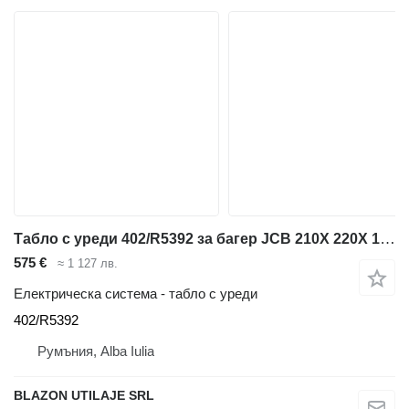
Табло с уреди 402/R5392 за багер JCB 210X 220X 130X 140X
575 €
≈ 1 127 лв.
Електрическа система - табло с уреди
402/R5392
Румъния, Alba Iulia
BLAZON UTILAJE SRL