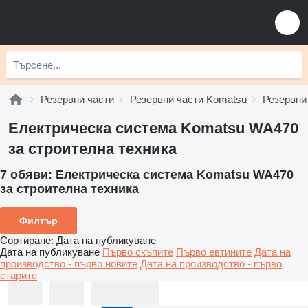
Резервни части
Резервни части Komatsu
Резервни
Електрическа система Komatsu WA470
за строителна техника
7 обяви:
Електрическа система Komatsu WA470
за строителна техника
Филтър
Сортиране
:
Дата на публикуване
Дата на публикуване
Първо скъпите
Първо евтините
Дата на
производство - първо новите
Дата на производство - първо
старите