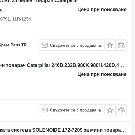
791. за челен товарач Caterpillar
Цена при поискване
е
10791. 11R-1254
 Sole proprietorship
Свържете се с продавача
Бордови компютър 216-0658 за мини товарач Caterpillar 246B,232B,980K,980H,420D,430D
Цена при поискване
р
Свържете се с продавача
Друга резервна част на електрическата система SOLENOIDE 172-7209 за мини товарач Caterpillar 236,216,906,287