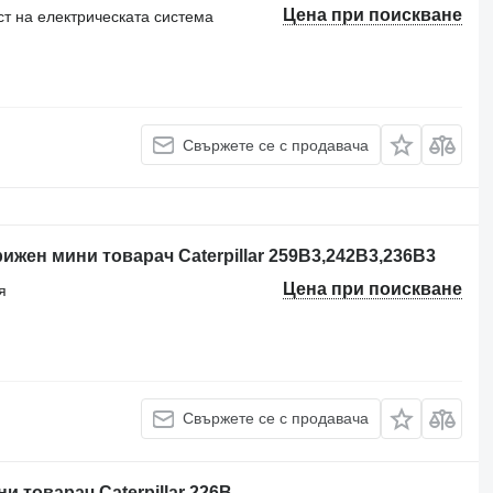
Цена при поискване
ст на електрическата система
Свържете се с продавача
ижен мини товарач Caterpillar 259B3,242B3,236B3
Цена при поискване
я
Свържете се с продавача
и товарач Caterpillar 226B