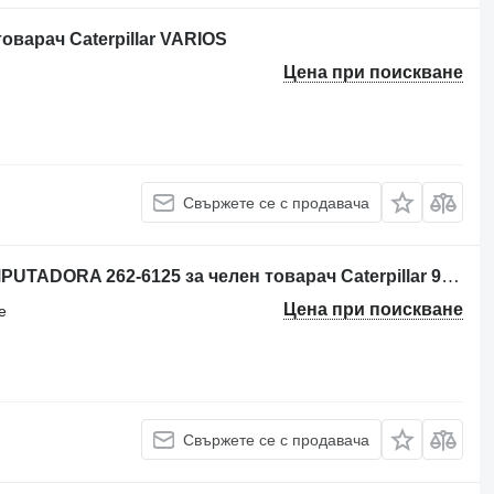
товарач Caterpillar VARIOS
Цена при поискване
Свържете се с продавача
Блок за управление Caterpillar COMPUTADORA 262-6125 за челен товарач Caterpillar 938G-938H
Цена при поискване
е
Свържете се с продавача