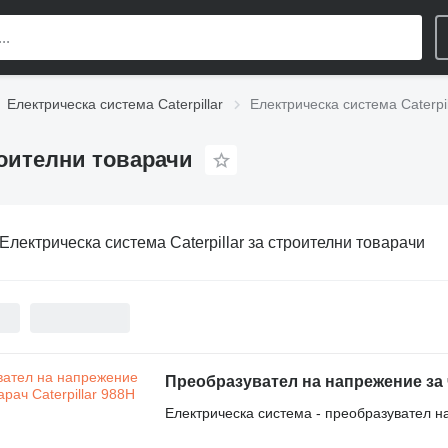
Електрическа система Caterpillar
Електрическа система Caterpi
роителни товарачи
Електрическа система Caterpillar за строителни товарачи
Преобразувател на напрежение за ч
Електрическа система - преобразувател 