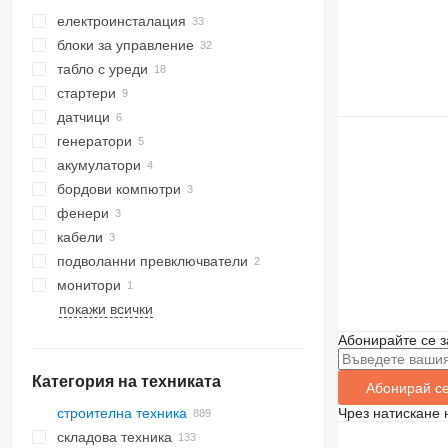
електроинсталация
блоки за управление
табло с уреди
стартери
датчици
генератори
акумулатори
бордови компютри
фенери
кабели
подволанни превключватели
монитори
покажи всички
Абонирайте се з
Категория на техниката
Абонирай с
строителна техника
Чрез натискане 
складова техника
багери