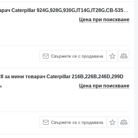
Стартер CTP 143-0541 за челен товарач Caterpillar 924G,928G,930G,IT14G,IT28G,CB-535B,CS-433E
Цена при поискване
Свържете се с продавача
за мини товарач Caterpillar 216B,226B,246D,299D
Цена при поискване
я
Свържете се с продавача