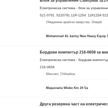
Блок за управление Caterpillar 521-0
Електрическа система - блок за управлени
521-0791. 5210791 11R-1254. 11R1254 52
Обединени арабски емирства, Sharjah
Mohammad AL karmy New Heavy Equip Spare Parts TR L.L.C
Електрическа система - бордови компютъ
216-0658
Мексико, Chihuahua
Maquinaria Wiebe Km 24 Sa