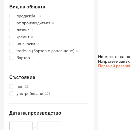
DE
988H
C18
Вид на обявата
D series
988K
IT
D6
продажба
D7
IT14G
от производителя
D8
IT28F
лизинг
D9
IT28G
кредит
D10
на вноски
D11
trade-in (бартер с доплащане)
Не можете да на
бартер
Изпратете заявк
Поръчай резерв
Състояние
нов
употребявани
Дата на производство
–