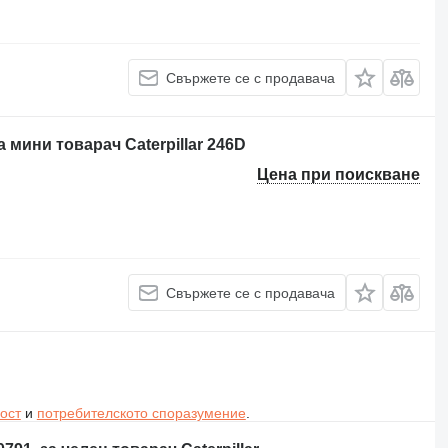
Свържете се с продавача
за мини товарач Caterpillar 246D
Цена при поискване
Свържете се с продавача
ост
и
потребителското споразумение
.