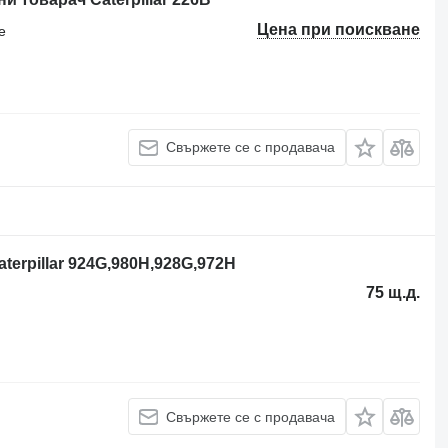
Цена при поискване
е
Свържете се с продавача
terpillar 924G,980H,928G,972H
75 щ.д.
Свържете се с продавача