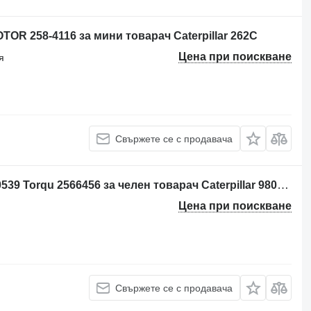
R 258-4116 за мини товарач Caterpillar 262C
Цена при поискване
я
Свържете се с продавача
Стартер Per: Caterpillar 980H MHG00539 Torqu 2566456 за челен товарач Caterpillar 980H MHG00539
Цена при поискване
Свържете се с продавача