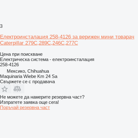
3
Електроинсталация 258-4126 за верижен мини товарач
Caterpillar 279C,289C,246C,277C
Цена при поискване
Електрическа система - електроинсталация
258-4126
Мексико, Chihuahua
Maquinaria Wiebe Km 24 Sa
Свържете се с продавача
Не можете да намерите резервна част?
Изпратете заявка още сега!
Поръчай резервна част