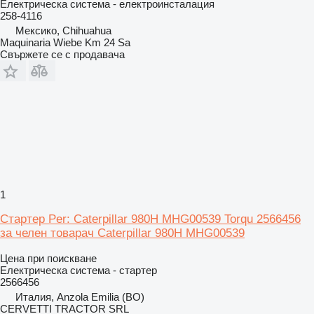
Електрическа система - електроинсталация
258-4116
Мексико, Chihuahua
Maquinaria Wiebe Km 24 Sa
Свържете се с продавача
1
Стартер Per: Caterpillar 980H MHG00539 Torqu 2566456
за челен товарач Caterpillar 980H MHG00539
Цена при поискване
Електрическа система - стартер
2566456
Италия, Anzola Emilia (BO)
CERVETTI TRACTOR SRL