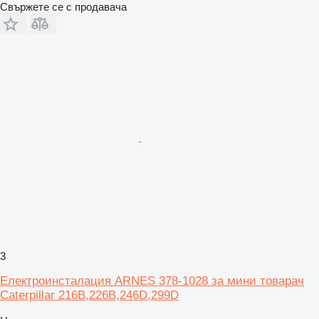
Свържете се с продавача
3
Електроинсталация ARNES 378-1028 за мини товарач
Caterpillar 216B,226B,246D,299D