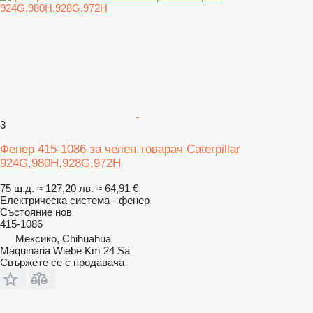
3
Фенер 415-1086 за челен товарач Caterpillar
924G,980H,928G,972H
75 щ.д.
≈ 127,20 лв.
≈ 64,91 €
Електрическа система - фенер
Състояние
нов
415-1086
Мексико, Chihuahua
Maquinaria Wiebe Km 24 Sa
Свържете се с продавача