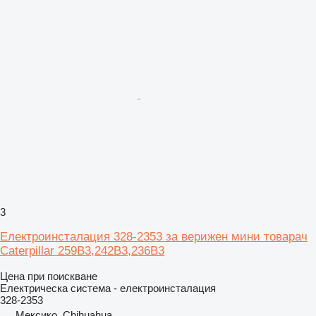
3
Електроинсталация 328-2353 за верижен мини товарач
Caterpillar 259B3,242B3,236B3
Цена при поискване
Електрическа система - електроинсталация
328-2353
Мексико, Chihuahua