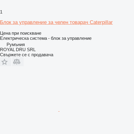
1
Блок за управление за челен товарач Caterpillar
Цена при поискване
Електрическа система - блок за управление
Румъния
ROYAL DRU SRL
Свържете се с продавача