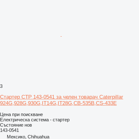
3
Стартер CTP 143-0541 за челен товарач Caterpillar
924G,928G,930G,IT14G,IT28G,CB-535B,CS-433E
Цена при поискване
Електрическа система - стартер
Състояние
нов
143-0541
Мексико, Chihuahua