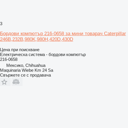
3
Бордови компютър 216-0658 за мини товарач Caterpillar
246B,232B,980K,980H,420D,430D
Цена при поискване
Електрическа система - бордови компютър
216-0658
Мексико, Chihuahua
Maquinaria Wiebe Km 24 Sa
Свържете се с продавача