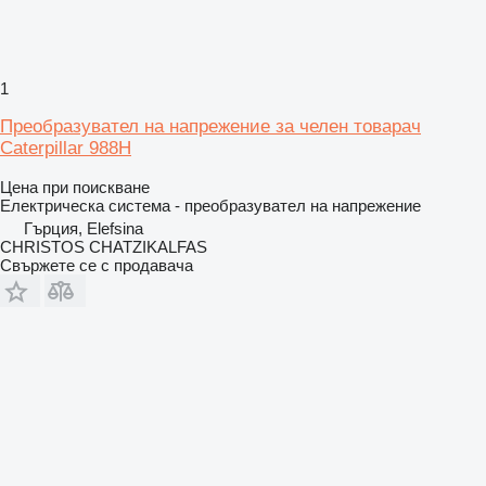
1
Преобразувател на напрежение за челен товарач
Caterpillar 988H
Цена при поискване
Електрическа система - преобразувател на напрежение
Гърция, Elefsina
CHRISTOS CHATZIKALFAS
Свържете се с продавача