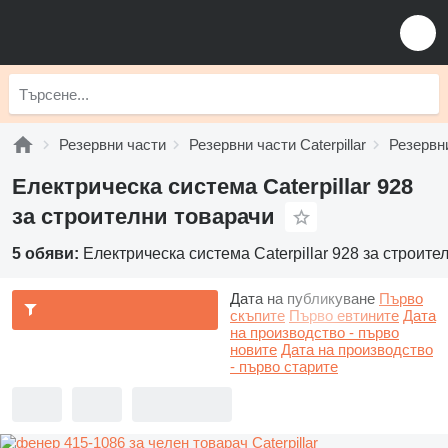
Резервни части
Резервни части Caterpillar
Резервни
Електрическа система Caterpillar 928
за строителни товарачи
5 обяви:
Електрическа система Caterpillar 928 за строите
Дата на публикуване
Първо
скъпите
Първо евтините
Дата
на производство - първо
новите
Дата на производство
- първо старите