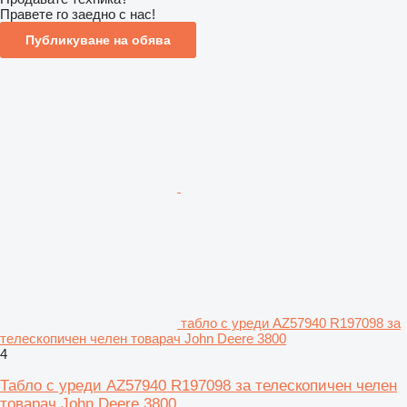
Правете го заедно с нас!
Публикуване на обява
табло с уреди AZ57940 R197098 за
телескопичен челен товарач John Deere 3800
4
Табло с уреди AZ57940 R197098 за телескопичен челен
товарач John Deere 3800