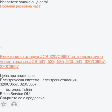
Изпратете заявка още сега!
Поръчай резервна част
1
Електроинсталация JCB 320/C9657 за телескопичен
челен товарач JCB 531, 533, 535, 540, 541, 320/C9657,
320C9657
Цена при поискване
Електрическа система - електроинсталация
320/C9657, 320C9657
Естония, Tallinn
Eriteh Service OÜ
Свържете се с продавача