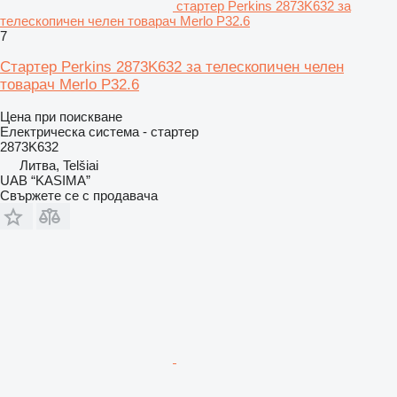
стартер Perkins 2873K632 за
телескопичен челен товарач Merlo P32.6
7
Стартер Perkins 2873K632 за телескопичен челен
товарач Merlo P32.6
Цена при поискване
Електрическа система - стартер
2873K632
Литва, Telšiai
UAB “KASIMA”
Свържете се с продавача