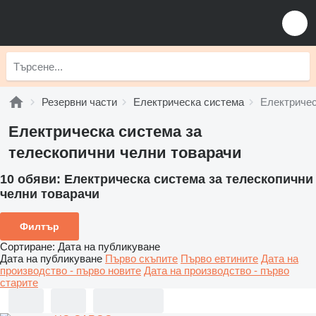
Резервни части
Електрическа система
Електричес
Електрическа система за
телескопични челни товарачи
10 обяви:
Електрическа система за телескопични
челни товарачи
Филтър
Сортиране
:
Дата на публикуване
Дата на публикуване
Първо скъпите
Първо евтините
Дата на
производство - първо новите
Дата на производство - първо
старите