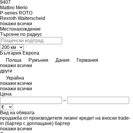
9407
Matbro
Merlo
P-series
ROTO
Rexroth
Walterscheid
покажи всички
Местонахождение
Търсене по радиус
България
Европа
Полша
Румъния
Дания
Германия
покажи всички
други
Украйна
покажи всички
покажи всички
Цена
–
Вид на обявата
продажба
от производителя
лизинг
кредит
на вноски
trade-
in (бартер с доплащане)
бартер
покажи всички