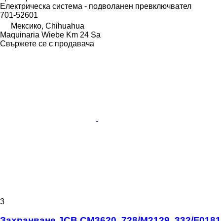
Електрическа система - подволанен превключвател
701-52601
Мексико, Chihuahua
Maquinaria Wiebe Km 24 Sa
Свържете се с продавача
3
Захранване JCB CM3620, 728/M2129, 332/F0181