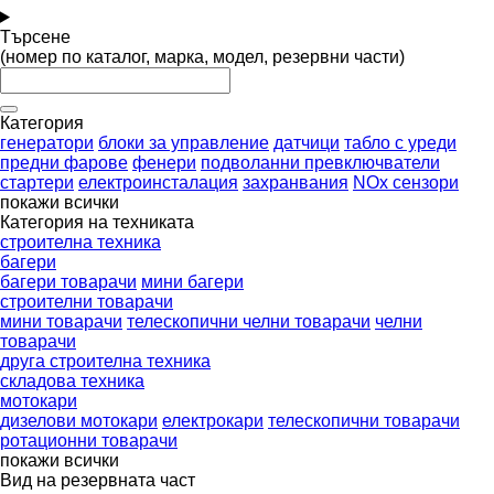
Търсене
(номер по каталог, марка, модел, резервни части)
Категория
генератори
блоки за управление
датчици
табло с уреди
предни фарове
фенери
подволанни превключватели
стартери
електроинсталация
захранвания
NOx сензори
покажи всички
Категория на техниката
строителна техника
багери
багери товарачи
мини багери
строителни товарачи
мини товарачи
телескопични челни товарачи
челни
товарачи
друга строителна техника
складова техника
мотокари
дизелови мотокари
електрокари
телескопични товарачи
ротационни товарачи
покажи всички
Вид на резервната част