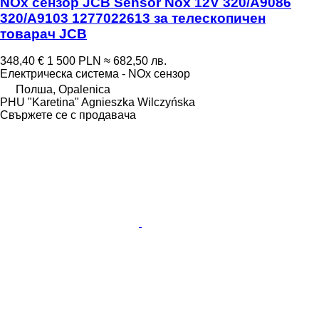
NOx сензор JCB Sensor Nox 12V 320/A9086
320/A9103 1277022613 за телескопичен
товарач JCB
348,40 €
1 500 PLN
≈ 682,50 лв.
Електрическа система - NOx сензор
Полша, Opalenica
PHU "Karetina" Agnieszka Wilczyńska
Свържете се с продавача