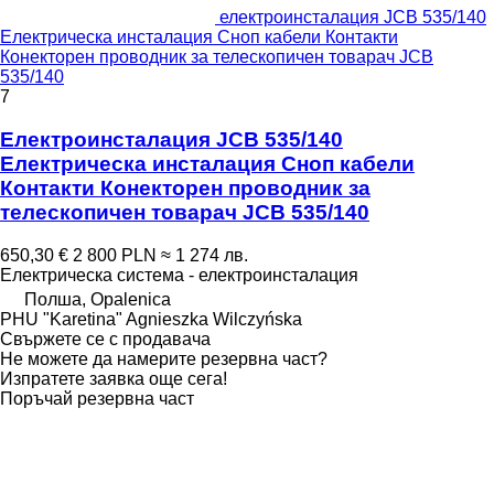
електроинсталация JCB 535/140
Електрическа инсталация Сноп кабели Контакти
Конекторен проводник за телескопичен товарач JCB
535/140
7
Електроинсталация JCB 535/140
Електрическа инсталация Сноп кабели
Контакти Конекторен проводник за
телескопичен товарач JCB 535/140
650,30 €
2 800 PLN
≈ 1 274 лв.
Електрическа система - електроинсталация
Полша, Opalenica
PHU "Karetina" Agnieszka Wilczyńska
Свържете се с продавача
Не можете да намерите резервна част?
Изпратете заявка още сега!
Поръчай резервна част