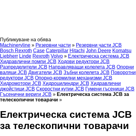
Публикуване на обява
Machineryline
»
Резервни части
»
Резервни части JCB
Bosch Rexroth
Case
Caterpillar
Hitachi
John Deere
Komatsu
Liebherr
Linde
Rexroth
Volvo
»
Електрическа система JCB
Хидравлични помпи JCB
Ходови редуктори JCB
Разпределители JCB
Направляващи колелета JCB
Опорни
валяци JCB
Двигатели JCB
Зъбни колелета JCB
Поворотни
редуктори JCB
Опорно-кормилни механизми JCB
Хидромотори JCB
Хидроцилиндри JCB
Хидравлични
джойстици JCB
Скоростни кутии JCB
Гумени гъсеници JCB
Гъсенични вериги JCB
»
Електрическа система JCB за
телескопични товарачи
»
Електрическа система JCB
за телескопични товарачи