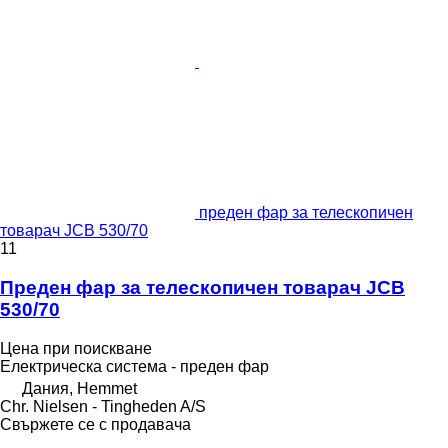
преден фар за телескопичен
товарач JCB 530/70
11
Преден фар за телескопичен товарач JCB
530/70
Цена при поискване
Електрическа система - преден фар
Дания, Hemmet
Chr. Nielsen - Tingheden A/S
Свържете се с продавача