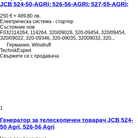
JCB 524-50-AGRI; 526-56-AGRI; 527-55-AGRI;
250 €
≈ 489,80 лв.
Електрическа система - стартер
Състояние
нов
F032114264, 114264. 320/09026, 320-09454, 320/09454,
320/09022, 320-09346, 320-09035, 32009032, 320...
Германия, Wilsdruff
TechnikExpert
Свържете се с продавача
1
Генератор за телескопичен товарач JCB 524-
50 Agri, 526-56 Agri