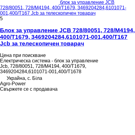
блок за управление JCB
728/80051, 728/M4194, 400/T1679, 3469204284,6101071-
001,400/T167 Jcb за телескопичен товарач
5
Блок за управление JCB 728/80051, 728/M4194,
400/T1679, 3469204284,6101071-001,400/T167
Jcb за телескопичен товарач
Цена при поискване
Електрическа система - блок за управление
Jcb, 728/80051, 728/M4194, 400/T1679,
3469204284,6101071-001,400/T1678
Украйна, с. Біла
Agro-Power
Свържете се с продавача