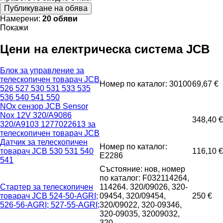
Публикуване на обява
Намерени:
20 обяви
Покажи
Цени на електрическа система JCB
Блок за управление за
телескопичен товарач JCB
Номер по каталог: 30100
69,67 €
526 527 530 531 533 535
536 540 541 550
NOx сензор JCB Sensor
Nox 12V 320/A9086
348,40 €
320/A9103 1277022613 за
телескопичен товарач JCB
Датчик за телескопичен
Номер по каталог:
товарач JCB 530 531 540
116,10 €
E2286
541
Състояние: нов, номер
по каталог: F032114264,
Стартер за телескопичен
114264. 320/09026, 320-
товарач JCB 524-50-AGRI;
09454, 320/09454,
250 €
526-56-AGRI; 527-55-AGRI;
320/09022, 320-09346,
320-09035, 32009032,
320...