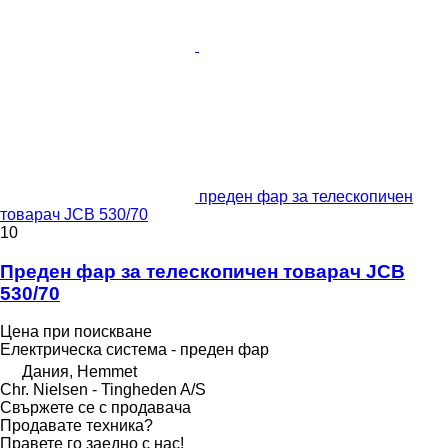
преден фар за телескопичен
товарач JCB 530/70
10
Преден фар за телескопичен товарач JCB
530/70
Цена при поискване
Електрическа система - преден фар
Дания, Hemmet
Chr. Nielsen - Tingheden A/S
Свържете се с продавача
Продавате техника?
Правете го заедно с нас!